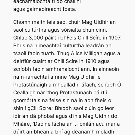
eacnamaíochta tí do chailíní
agus gairneoireacht fosta.
Chomh maith leis seo, chuir Mag Uidhir an
saol cultúrtha agus sóisialta chun cinn.
Ghlac 3,000 páirt i bhFeis Chill Scíre in 1907.
Bhris na himeachtaí cultúrtha leadrán an
tsaoil faoin tuath. Thug Alice Milligan agus a
deirfiúr cuairt ar Chill Scíre in 1910 agus
scríobh faoin amhránaíocht ann. In ainneoin
na n-iarrachtaí a rinne Mag Uidhir le
Protastúnaigh a mhealladh, áfach, scríobh Ó
Ceallaigh nár ‘thóg Protastúnach páirt i
gcomórtais na feise sin ná in aon fheis ó
shin i gCill Scíre.’ Bhíodh saol ciúin go leor
idir an dá phobal agus d’inis Mag Uidhir do
Mháire, ‘Daoine lácha an t-iomlán acu mar a
dúirt an bhean a bhí ag déanamh moladh