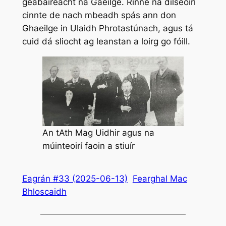
geabaireacht na Gaeilge. Rinne na dílseoirí
cinnte de nach mbeadh spás ann don
Ghaeilge in Ulaidh Phrotastúnach, agus tá
cuid dá sliocht ag leanstan a loirg go fóill.
An tAth Mag Uidhir agus na
múinteoirí faoin a stiuír
Eagrán #33 (2025-06-13)
Fearghal Mac
Bhloscaidh