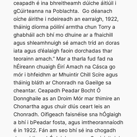
ceapadh é ina bhreitheamh dúiche áitiúil i
gCúirteanna na Poblachta. Go déanach
oíche áirithe i ndeireadh an earraigh, 1922,
tháinig díorma póilíní armtha chun Torry a
ghabháil ach bhí mo dhuine ar a fhaichill
agus shleamhnuigh sé amach tríd an doras
iata agus d’éalaigh faoin dorchadas thar
teorainn amach.” Mar a tharla fud fad na
hÉireann chuaigh Éirí Amach na Cásca go
mór i bhfeidhm ar Mhuintir Chill Scíre agus
tháinig bláth ar Chonradh na Gaeilge sa
cheantar. Ceapadh Peadar Bocht Ó
Donnghaile as an Droim Mór mar thimire an
Chonartha agus chuir dlús ceart leis an
Chonradh. Oifigeach faisnéise sna hÓglaigh
a bhí i bPeadar fosta, agus imtheorannaíodh
é in 1922. Fán am seo bhí sé ina chogadh