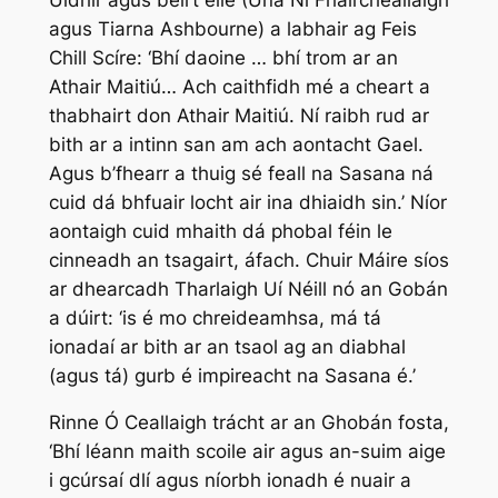
agus Tiarna Ashbourne) a labhair ag Feis
Chill Scíre: ‘Bhí daoine … bhí trom ar an
Athair Maitiú… Ach caithfidh mé a cheart a
thabhairt don Athair Maitiú. Ní raibh rud ar
bith ar a intinn san am ach aontacht Gael.
Agus b’fhearr a thuig sé feall na Sasana ná
cuid dá bhfuair locht air ina dhiaidh sin.’ Níor
aontaigh cuid mhaith dá phobal féin le
cinneadh an tsagairt, áfach. Chuir Máire síos
ar dhearcadh Tharlaigh Uí Néill nó an Gobán
a dúirt: ‘is é mo chreideamhsa, má tá
ionadaí ar bith ar an tsaol ag an diabhal
(agus tá) gurb é impireacht na Sasana é.’
Rinne Ó Ceallaigh trácht ar an Ghobán fosta,
‘Bhí léann maith scoile air agus an-suim aige
i gcúrsaí dlí agus níorbh ionadh é nuair a