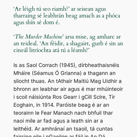
‘Ar léigh tú seo riamh?’ ar seisean agus
tharraing sé leabhrán beag amach as a phóca
agus shín sé dom é.
‘
The Murder Machine
’ arsa mise, ag amharc ar
an teideal. ‘An féidir, a shagairt, gurb é sin an
cineál litríochta atá tú a léamh?’
Is as
Saol Corrach
(1945), dírbheathaisnéis
Mháire (Séamus Ó Grianna) a thagann an
sliocht thuas. An tAthair Maitiú Mag Uidhir a
bhronn an leabhar air agus é mar mhúinteoir
i scoil náisiúnta Ros Gearr i gCill Scíre, Tír
Eoghain, in 1914. Paróiste beag é ar an
teorainn le Fear Manach nach bhfuil thar
naoi míle ar fad agus a leath sin ar a
leithéid. Ar amhránaí an tsaoil, tá cuntas
fairsing eile i nGaeilge ar fáil in
An Dá