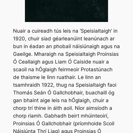
Nuair a cuireadh tús leis na ‘Speisialtaigh’ in
1920, chuir siad géarleanúint leanúnach ar
bun in éadan an phobail náisiúnaigh agus na
Gaeilge. Mharaigh na Speisialtaigh Proinsias
Ó Ceallaigh agus Liam Ó Caiside nuair a
scaoil na hÓglaigh feirmeoir Protastúnach
de thaisme le linn ruathair. Le linn an
tsamhraidh 1922, thug na Speisialtaigh faoi
Thomás Seán Ó Gallchobhair, buachaill óg
gan bhaint aige leis na hÓglaigh, chuir a
chorp trí thine in áith aoil. Níor aimsíodh a
chorp riamh. Gabhadh beirt mhúinteoirí,
Proinsias Ó Gallchobhair (príomhoide Scoil
Náisiúnta Thrí Liag) agus Proinsias Ó