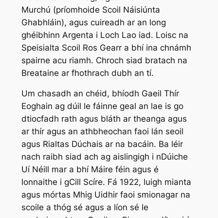
Murchú (príomhoide Scoil Náisiúnta
Ghabhláin), agus cuireadh ar an long
ghéibhinn Argenta i Loch Lao iad. Loisc na
Speisialta Scoil Ros Gearr a bhí ina chnámh
spairne acu riamh. Chroch siad bratach na
Breataine ar fhothrach dubh an tí.
Um chasadh an chéid, bhíodh Gaeil Thír
Eoghain ag dúil le fáinne geal an lae is go
dtiocfadh rath agus bláth ar theanga agus
ar thír agus an athbheochan faoi lán seoil
agus Rialtas Dúchais ar na bacáin. Ba léir
nach raibh siad ach ag aislingigh i nDúiche
Uí Néill mar a bhí Máire féin agus é
lonnaithe i gCill Scíre. Fá 1922, luigh mianta
agus mórtas Mhig Uidhir faoi smionagar na
scoile a thóg sé agus a líon sé le