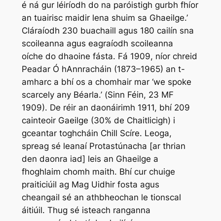
é ná gur léiríodh do na paróistigh gurbh fhíor
an tuairisc maidir lena shuim sa Ghaeilge.’
Cláraíodh 230 buachaill agus 180 cailín sna
scoileanna agus eagraíodh scoileanna
oíche do dhaoine fásta. Fá 1909, níor chreid
Peadar Ó hAnnracháin (1873–1965) an t-
amharc a bhí os a chomhair mar ‘
we spoke
scarcely any Béarla
.’ (
Sinn Féin,
23 MF
1909). De réir an daonáirimh 1911, bhí 209
cainteoir Gaeilge (30% de Chaitlicigh) i
gceantar toghcháin Chill Scíre. Leoga,
spreag sé leanaí Protastúnacha [ar thrian
den daonra iad] leis an Ghaeilge a
fhoghlaim chomh maith. Bhí cur chuige
praiticiúil ag Mag Uidhir fosta agus
cheangail sé an athbheochan le tionscal
áitiúil. Thug sé isteach ranganna