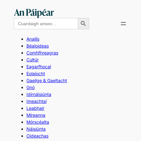
Skip
to
Search Button
Search
content
for:
Anailís
Béaloideas
Comhfhreagras
Cultúr
Eagarfhocal
Eolaíocht
Gaeilge & Gaeltacht
Gnó
Idirnáisiúnta
Imeachtaí
Leabhair
Míreanna
Mórscéalta
Náisiúnta
Oideachas