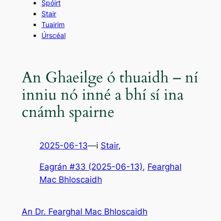
Spóirt
Stair
Tuairim
Úrscéal
An Ghaeilge ó thuaidh – ní
inniu nó inné a bhí sí ina
cnámh spairne
2025-06-13
—
i
Stair
,
Eagrán #33 (2025-06-13)
, 
Fearghal
Mac Bhloscaidh
An Dr. Fearghal Mac Bhloscaidh