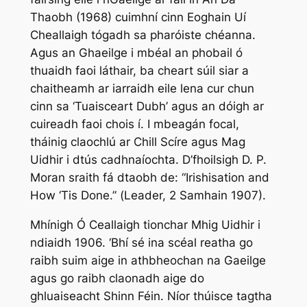
Thaobh
(1968) cuimhní cinn Eoghain Uí
Cheallaigh tógadh sa pharóiste chéanna.
Agus an Ghaeilge i mbéal an phobail ó
thuaidh faoi láthair, ba cheart súil siar a
chaitheamh ar iarraidh eile lena cur chun
cinn sa ‘Tuaisceart Dubh’ agus an dóigh ar
cuireadh faoi chois í. I mbeagán focal,
tháinig claochlú ar Chill Scíre agus Mag
Uidhir i dtús cadhnaíochta. D’fhoilsigh D. P.
Moran sraith fá dtaobh de: “Irishisation and
How ‘Tis Done.” (
Leader,
2 Samhain 1907).
Mhínigh Ó Ceallaigh tionchar Mhig Uidhir i
ndiaidh 1906. ‘Bhí sé ina scéal reatha go
raibh suim aige in athbheochan na Gaeilge
agus go raibh claonadh aige do
ghluaiseacht Shinn Féin. Níor thúisce tagtha