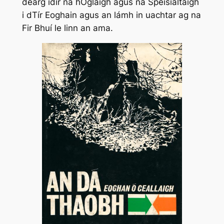
dearg idir na hÓglaigh agus na Speisialtaigh
i dTír Eoghain agus an lámh in uachtar ag na
Fir Bhuí le linn an ama.