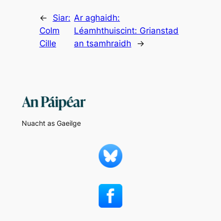
←
Siar:
Ar aghaidh:
Colm
Léamhthuiscint: Grianstad
Cille
an tsamhraidh
→
Nuacht as Gaeilge