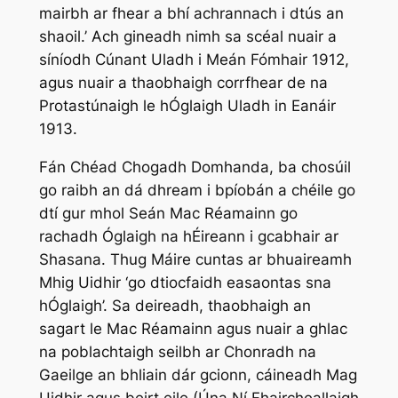
mairbh ar fhear a bhí achrannach i dtús an
shaoil.’ Ach gineadh nimh sa scéal nuair a
síníodh Cúnant Uladh i Meán Fómhair 1912,
agus nuair a thaobhaigh corrfhear de na
Protastúnaigh le hÓglaigh Uladh in Eanáir
1913.
Fán Chéad Chogadh Domhanda, ba chosúil
go raibh an dá dhream i bpíobán a chéile go
dtí gur mhol Seán Mac Réamainn go
rachadh Óglaigh na hÉireann i gcabhair ar
Shasana. Thug Máire cuntas ar bhuaireamh
Mhig Uidhir ‘go dtiocfaidh easaontas sna
hÓglaigh’. Sa deireadh, thaobhaigh an
sagart le Mac Réamainn agus nuair a ghlac
na poblachtaigh seilbh ar Chonradh na
Gaeilge an bhliain dár gcionn, cáineadh Mag
Uidhir agus beirt eile (Úna Ní Fhaircheallaigh