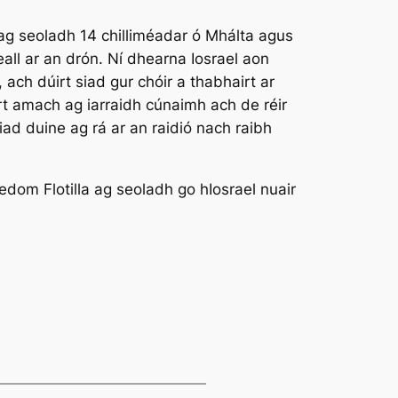
 ag seoladh 14 chilliméadar ó Mhálta agus
all ar an drón. Ní dhearna Iosrael aon
, ach dúirt siad gur chóir a thabhairt ar
irt amach ag iarraidh cúnaimh ach de réir
iad duine ag rá ar an raidió nach raibh
edom Flotilla ag seoladh go hIosrael nuair