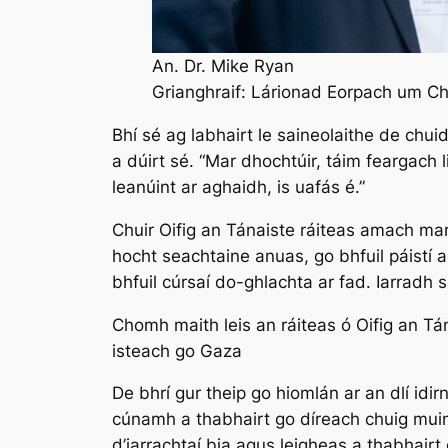
An. Dr. Mike Ryan
Grianghraif: Lárionad Eorpach um Ch
Bhí sé ag labhairt le saineolaithe de chu
a dúirt sé. “Mar dhochtúir, táim feargach 
leanúint ar aghaidh, is uafás é.”
Chuir Oifig an Tánaiste ráiteas amach mar 
hocht seachtaine anuas, go bhfuil páistí 
bhfuil cúrsaí do-ghlachta ar fad. Iarradh 
Chomh maith leis an ráiteas ó Oifig an Tán
isteach go Gaza
De bhrí gur theip go hiomlán ar an dlí idi
cúnamh a thabhairt go díreach chuig muint
d’iarrachtaí bia agus leigheas a thabhairt