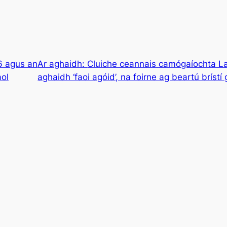
16 agus an
Ar aghaidh:
Cluiche ceannais camógaíochta Lai
aol
aghaidh ‘faoi agóid’, na foirne ag beartú bríst