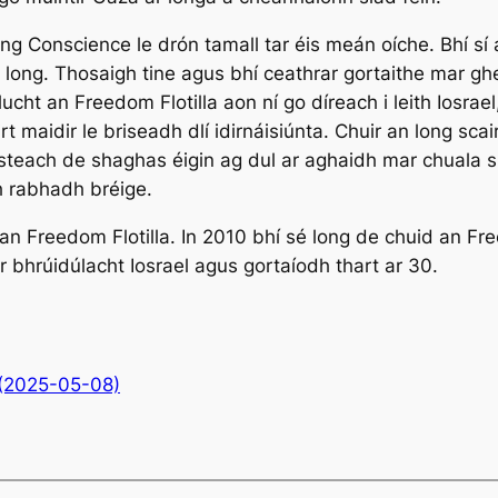
long
Conscience
le drón tamall tar éis meán oíche. Bhí sí
 long. Thosaigh tine agus bhí ceathrar gortaithe mar ghe
lucht an Freedom Flotilla aon ní go díreach i leith Iosrael
t maidir le briseadh dlí idirnáisiúnta. Chuir an long sca
 isteach de shaghas éigin ag dul ar aghaidh mar chuala s
 rabhadh bréige.
an Freedom Flotilla. In 2010 bhí sé long de chuid an Fre
r bhrúidúlacht Iosrael agus gortaíodh thart ar 30.
(2025-05-08)