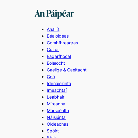
Skip
to
content
Anailís
Béaloideas
Comhfhreagras
Cultúr
Eagarfhocal
Eolaíocht
Gaeilge & Gaeltacht
Gnó
Idirnáisiúnta
Imeachtaí
Leabhair
Míreanna
Mórscéalta
Náisiúnta
Oideachas
Spóirt
Stair