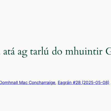
ud atá ag tarlú do mhuintir
Domhnall Mac Concharraige
, 
Eagrán #28 (2025-05-08)