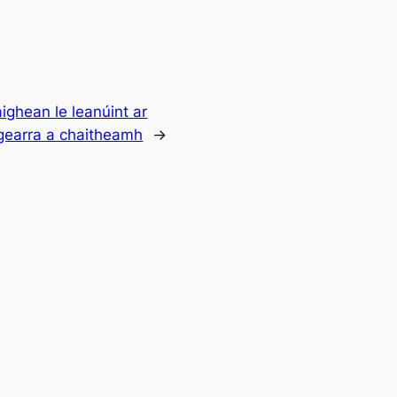
ghean le leanúint ar
í gearra a chaitheamh
→