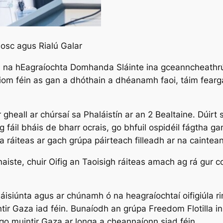
osc agus Rialú Galar
id na hEagraíochta Domhanda Sláinte ina gceanncheathrú 
liom féin as gan a dhóthain a dhéanamh faoi, táim fearga
gheall ar chúrsaí sa Phaláistín ar an 2 Bealtaine. Dúirt
ag fáil bháis de bharr ocrais, go bhfuil ospidéil fágth
sa ráiteas ar gach grúpa páirteach filleadh ar na caintea
aiste, chuir Oifig an Taoisigh ráiteas amach ag rá gur c
rnáisiúnta agus ar chúnamh ó na heagraíochtaí oifigiúla ri
ir Gaza iad féin. Bunaíodh an grúpa Freedom Flotilla in
 go muintir Gaza ar longa a cheannaíonn siad féin.