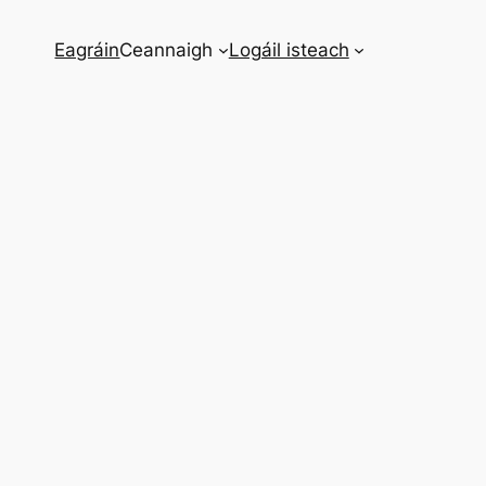
Eagráin
Ceannaigh
Logáil isteach