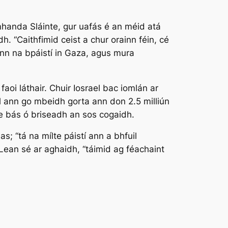
mhanda Sláinte, gur uafás é an méid atá
h. “Caithfimid ceist a chur orainn féin, cé
inn na bpáistí in Gaza, agus mura
oi láthair. Chuir Iosrael bac iomlán ar
l ann go mbeidh gorta ann don 2.5 milliún
ne bás ó briseadh an sos cogaidh.
s; “tá na mílte páistí ann a bhfuil
 Lean sé ar aghaidh, “táimid ag féachaint