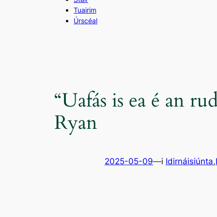
Tuairim
Úrscéal
“Uafás is ea é an r
Ryan
2025-05-09
—
i
Idirnáisiúnta
,