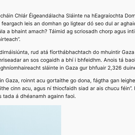
iúcháin Chlár Éigeandálacha Sláinte na hEagraíochta Do
é feargach leis an domhan go ligtear dó seo dul ar aghaid
úla a bhaint amach? Táimid ag scriosadh chorp agus int
irteach”.
rnáisiúnta, rud atá fíorthábhachtach do mhuintir Gaza fa
hriseadar an sos cogaidh a bhí i bhfeidhm. Anois tá bao
n ghníomhaireacht sláinte in Gaza gur bhfuair 2,326 dui
in Gaza, roinnt acu gortaithe go dona, fágtha gan leighea
he cinn acu, agus ní thiocfaidh siad ar ais chucu féin”.
gus tada á dhéanamh againn faoi.