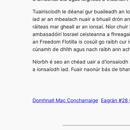
Tuairiscíodh le déanaí gur buaileadh an 
iad ar an mbealach nuair a bhuail drón an
ráiteas mar gheall ar an ionsaí. Níor chuir 
ambasadóirí Iosrael ceisteanna a fhreagair
an Freedom Flotilla is cosúil go raibh cur
cúnamh de dhíth agus nach raibh ann ach
Níorbh é seo an chéad uair a d’ionsaíodh 
a ionsaíodh iad. Fuair naonúr bás de bhar
Domhnall Mac Concharraige
Eagrán #28 