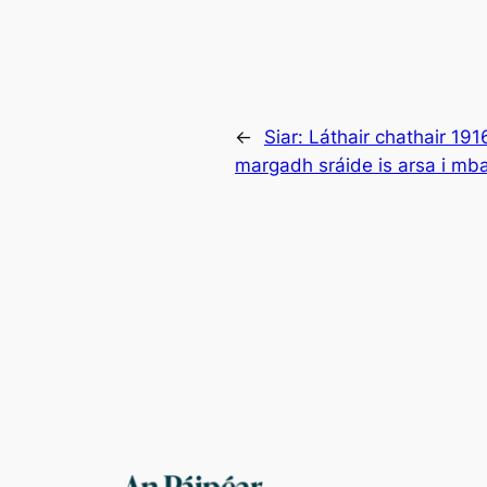
←
Siar:
Láthair chathair 19
margadh sráide is arsa i mb