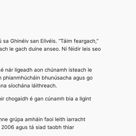
sa Ghinéiv san Eilvéis. “Táim feargach,”
ch le gach duine anseo. Ní féidir leis seo
 sé nár ligeadh aon chúnamh isteach le
a gan phianmhúcháin bhunúsacha agus go
nna síochána láithreach.
oir chogaidh é gan cúnamh bia a ligint
nne grúpa amháin faoi leith iarracht
 2006 agus tá siad taobh thiar