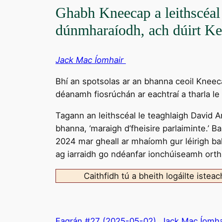
Ghabh Kneecap a leithscéal 
dúnmharaíodh, ach dúirt Kei
Jack Mac Íomhair
Bhí an spotsolas ar an bhanna ceoil Kneecap
déanamh fiosrúchán ar eachtraí a tharla l
Tagann an leithscéal le teaghlaigh David A
bhanna, ‘maraigh d’fheisire parlaiminte.’ B
2024 mar gheall ar mhaíomh gur léirigh b
ag iarraidh go ndéanfar ionchúiseamh orth
Caithfidh tú a bheith logáilte istea
Eagrán #27 (2025-05-02)
Jack Mac Íomha