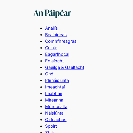
Skip
to
content
Anailís
Béaloideas
Comhfhreagras
Cultúr
Eagarfhocal
Eolaíocht
Gaeilge & Gaeltacht
Gnó
Idirnáisiúnta
Imeachtaí
Leabhair
Míreanna
Mórscéalta
Náisiúnta
Oideachas
Spóirt
Stair