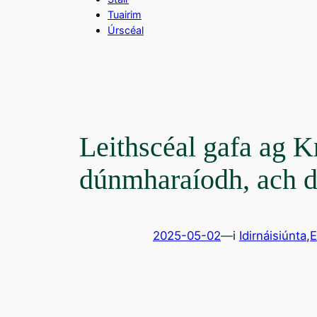
Tuairim
Úrscéal
Leithscéal gafa ag Kn
dúnmharaíodh, ach d
2025-05-02
—
i
Idirnáisiúnta
,
E