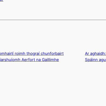
omhairlí roimh thograí chunforbairt
Ar aghaidh
arshuíomh Aerfort na Gaillimhe
Spáinn agus