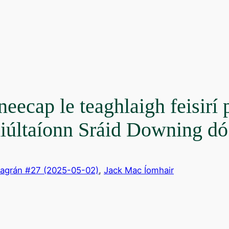
eecap le teaghlaigh feisirí 
iúltaíonn Sráid Downing dó
agrán #27 (2025-05-02)
, 
Jack Mac Íomhair