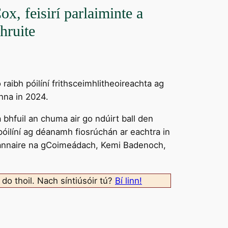
, feisirí parlaiminte a
hruite
raibh póilíní frithsceimhlitheoireachta ag
anna in 2024.
 bhfuil an chuma air go ndúirt ball den
 póilíní ag déanamh fiosrúchán ar eachtra in
ceannaire na gCoimeádach, Kemi Badenoch,
 do thoil. Nach síntiúsóir tú?
Bí linn!