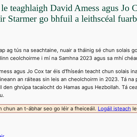
le teaghlaigh David Amess agus Jo Cox
r Starmer go bhfuil a leithscéal fuarb
 ag tús na seachtaine, nuair a tháinig sé chun solais go 
e linn ceolchoirme i mí na Samhna 2023 agus sa mhí ché
mess agus Jo Cox tar éis d’fhíseán teacht chun solais ina
aineann an ráiteas sin leis an cheolchoirm in 2023. Tá na
all den ghrúpa tacaíocht do Hamas agus Hezbollah. Tá 
u.
ch chun an t-ábhar seo go léir a fheiceáil.
Logáil isteach
le
ir