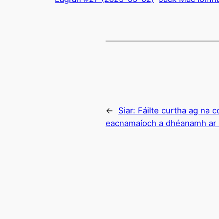
←
Siar:
Fáilte curtha ag na c
eacnamaíoch a dhéanamh ar i