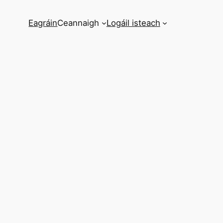
Eagráin
Ceannaigh
Logáil isteach