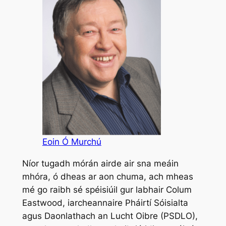
Eoin Ó Murchú
Níor tugadh mórán airde air sna meáin
mhóra, ó dheas ar aon chuma, ach mheas
mé go raibh sé spéisiúil gur labhair Colum
Eastwood, iarcheannaire Pháirtí Sóisialta
agus Daonlathach an Lucht Oibre (PSDLO),