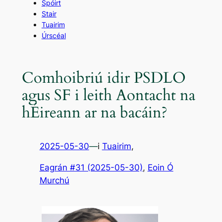
Spóirt
Stair
Tuairim
Úrscéal
Comhoibriú idir PSDLO
agus SF i leith Aontacht na
hÉireann ar na bacáin?
2025-05-30
—
i
Tuairim
,
Eagrán #31 (2025-05-30)
, 
Eoin Ó
Murchú