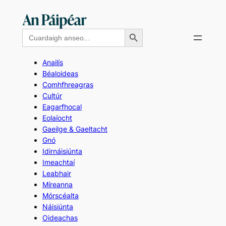
Skip
to
Search Button
Search
content
for:
Anailís
Béaloideas
Comhfhreagras
Cultúr
Eagarfhocal
Eolaíocht
Gaeilge & Gaeltacht
Gnó
Idirnáisiúnta
Imeachtaí
Leabhair
Míreanna
Mórscéalta
Náisiúnta
Oideachas