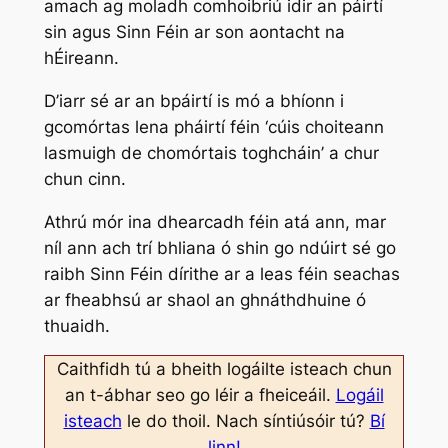
amach ag moladh comhoibriú idir an páirtí
sin agus Sinn Féin ar son aontacht na
hÉireann.
D’iarr sé ar an bpáirtí is mó a bhíonn i
gcomórtas lena pháirtí féin ‘cúis choiteann
lasmuigh de chomórtais toghcháin’ a chur
chun cinn.
Athrú mór ina dhearcadh féin atá ann, mar
níl ann ach trí bhliana ó shin go ndúirt sé go
raibh Sinn Féin dírithe ar a leas féin seachas
ar fheabhsú ar shaol an ghnáthdhuine ó
thuaidh.
Caithfidh tú a bheith logáilte isteach chun
an t-ábhar seo go léir a fheiceáil.
Logáil
isteach
le do thoil. Nach síntiúsóir tú?
Bí
linn!