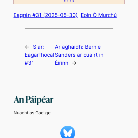
Eagrán #31 (2025-05-30)
Eoin Ó Murchú
←
Siar:
Ar aghaidh:
Bernie
Eagarfhocal
Sanders ar cuairt in
#31
Éirinn
→
Nuacht as Gaeilge