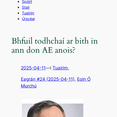
Spóirt
Stair
Tuairim
Úrscéal
Bhfuil todhchaí ar bith in
ann don AE anois?
2025-04-11
—
i
Tuairim
,
Eagrán #24 (2025-04-11)
, 
Eoin Ó
Murchú