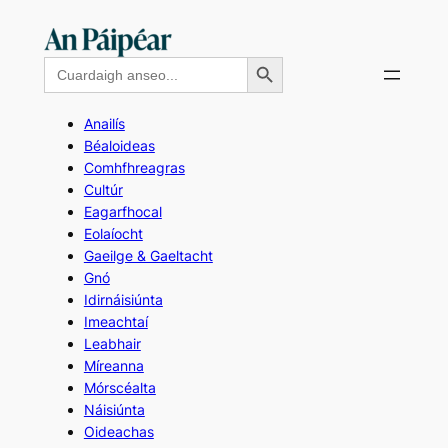
Skip
to
Search Button
Search
content
for:
Anailís
Béaloideas
Comhfhreagras
Cultúr
Eagarfhocal
Eolaíocht
Gaeilge & Gaeltacht
Gnó
Idirnáisiúnta
Imeachtaí
Leabhair
Míreanna
Mórscéalta
Náisiúnta
Oideachas