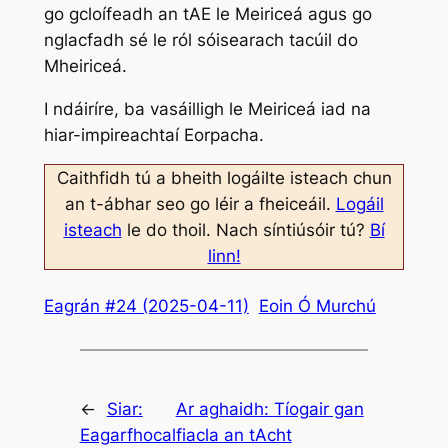
go gcloífeadh an tAE le Meiriceá agus go
nglacfadh sé le ról sóisearach tacúil do
Mheiriceá.
I ndáiríre, ba vasáilligh le Meiriceá iad na
hiar-impireachtaí Eorpacha.
Caithfidh tú a bheith logáilte isteach chun
an t-ábhar seo go léir a fheiceáil.
Logáil
isteach
le do thoil. Nach síntiúsóir tú?
Bí
linn!
Eagrán #24 (2025-04-11)
Eoin Ó Murchú
←
Siar:
Ar aghaidh:
Tíogair gan
Eagarfhocal
fiacla an tAcht