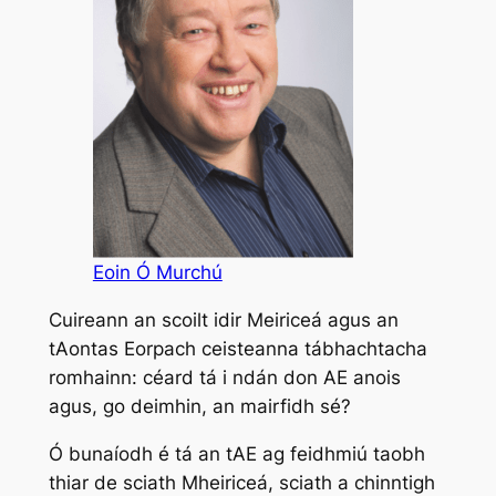
Eoin Ó Murchú
Cuireann an scoilt idir Meiriceá agus an
tAontas Eorpach ceisteanna tábhachtacha
romhainn: céard tá i ndán don AE anois
agus, go deimhin, an mairfidh sé?
Ó bunaíodh é tá an tAE ag feidhmiú taobh
thiar de sciath Mheiriceá, sciath a chinntigh