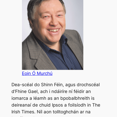
Eoin Ó Murchú
Dea-scéal do Shinn Féin, agus drochscéal
d’Fhine Gael, ach i ndáiríre ní féidir an
iomarca a léamh as an bpobalbhreith is
deireanaí de chuid Ipsos a foilsíodh in
The
Irish Times
. Níl aon tolltoghchán ar na