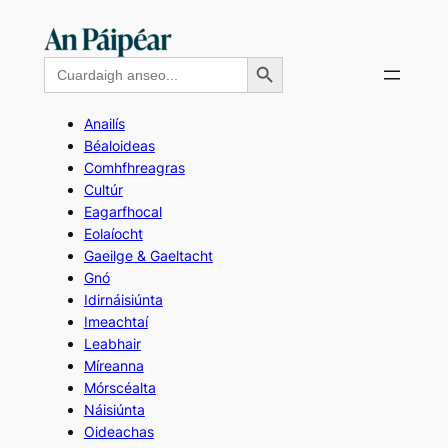
Skip
to
Search Button
Search
content
for:
Anailís
Béaloideas
Comhfhreagras
Cultúr
Eagarfhocal
Eolaíocht
Gaeilge & Gaeltacht
Gnó
Idirnáisiúnta
Imeachtaí
Leabhair
Míreanna
Mórscéalta
Náisiúnta
Oideachas