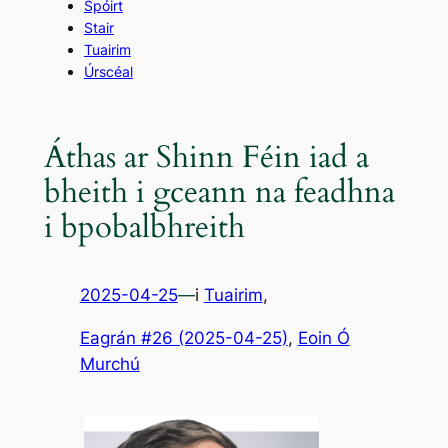
Spóirt
Stair
Tuairim
Úrscéal
Áthas ar Shinn Féin iad a
bheith i gceann na feadhna
i bpobalbhreith
2025-04-25
—
i
Tuairim
,
Eagrán #26 (2025-04-25)
, 
Eoin Ó
Murchú