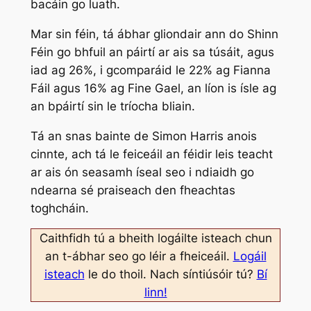
bacáin go luath.
Mar sin féin, tá ábhar gliondair ann do Shinn
Féin go bhfuil an páirtí ar ais sa túsáit, agus
iad ag 26%, i gcomparáid le 22% ag Fianna
Fáil agus 16% ag Fine Gael, an líon is ísle ag
an bpáirtí sin le tríocha bliain.
Tá an snas bainte de Simon Harris anois
cinnte, ach tá le feiceáil an féidir leis teacht
ar ais ón seasamh íseal seo i ndiaidh go
ndearna sé praiseach den fheachtas
toghcháin.
Caithfidh tú a bheith logáilte isteach chun
an t-ábhar seo go léir a fheiceáil.
Logáil
isteach
le do thoil. Nach síntiúsóir tú?
Bí
linn!