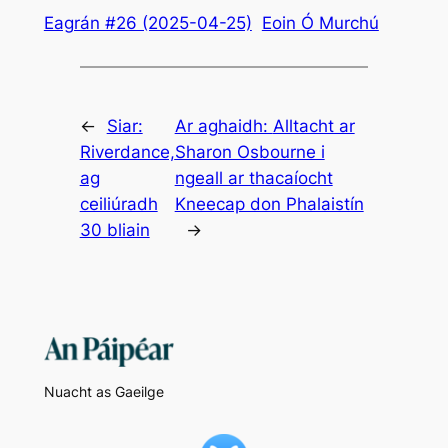
Eagrán #26 (2025-04-25)
Eoin Ó Murchú
←
Siar:
Ar aghaidh:
Alltacht ar
Riverdance,
Sharon Osbourne i
ag
ngeall ar thacaíocht
ceiliúradh
Kneecap don Phalaistín
30 bliain
→
Nuacht as Gaeilge