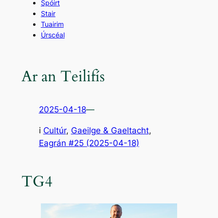
Spóirt
Stair
Tuairim
Úrscéal
Ar an Teilifís
2025-04-18
—
i
Cultúr
, 
Gaeilge & Gaeltacht
,
Eagrán #25 (2025-04-18)
TG4