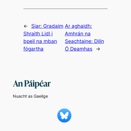
←
Siar:
Gradaim
Ar aghaidh:
Shraith Lidl i
Amhrán na
bpeil na mban
Seachtaine: Dilín
fógartha
Ó Deamhas
→
Nuacht as Gaeilge