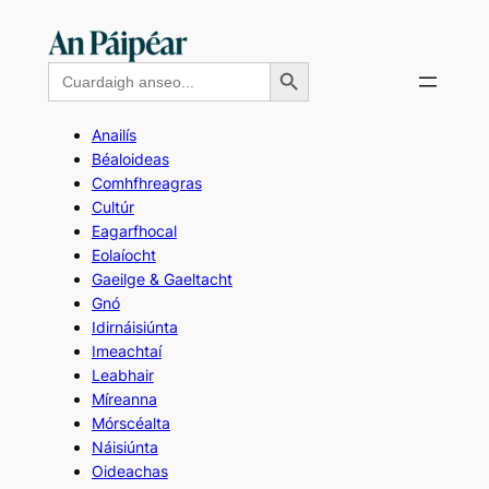
Skip
to
Search Button
Search
content
for:
Anailís
Béaloideas
Comhfhreagras
Cultúr
Eagarfhocal
Eolaíocht
Gaeilge & Gaeltacht
Gnó
Idirnáisiúnta
Imeachtaí
Leabhair
Míreanna
Mórscéalta
Náisiúnta
Oideachas