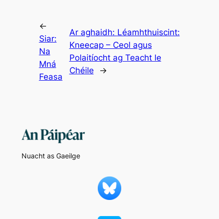
←
Ar aghaidh:
Léamhthuiscint:
Siar:
Kneecap – Ceol agus
Na
Polaitíocht ag Teacht le
Mná
Chéile
→
Feasa
Nuacht as Gaeilge