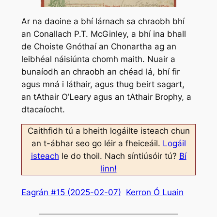
Ar na daoine a bhí lárnach sa chraobh bhí
an Conallach P.T. McGinley, a bhí ina bhall
de Choiste Gnóthaí an Chonartha ag an
leibhéal náisiúnta chomh maith. Nuair a
bunaíodh an chraobh an chéad lá, bhí fir
agus mná i láthair, agus thug beirt sagart,
an tAthair O’Leary agus an tAthair Brophy, a
dtacaíocht.
Caithfidh tú a bheith logáilte isteach chun
an t-ábhar seo go léir a fheiceáil.
Logáil
isteach
le do thoil. Nach síntiúsóir tú?
Bí
linn!
Eagrán #15 (2025-02-07)
Kerron Ó Luain