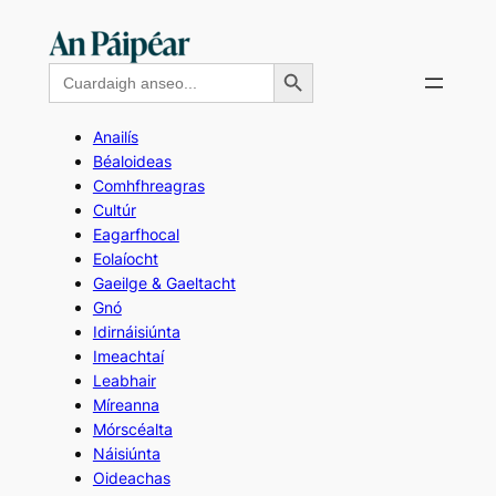
Skip
to
Search Button
Search
content
for:
Anailís
Béaloideas
Comhfhreagras
Cultúr
Eagarfhocal
Eolaíocht
Gaeilge & Gaeltacht
Gnó
Idirnáisiúnta
Imeachtaí
Leabhair
Míreanna
Mórscéalta
Náisiúnta
Oideachas