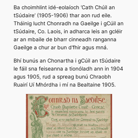
Ba choimhlint idé-eolaíoch ‘Cath Chúil an
tSúdaire’ (1905-1906) thar aon rud eile.
Tháinig lucht Chonradh na Gaeilge i gCúil an
tSúdaire, Co. Laois, in adharca leis an gcléir
ar an mbaile de bharr cinneadh ranganna
Gaeilge a chur ar bun d’fhir agus mná.
Bhí bunús an Chonartha i gCúil an tSúdaire
le fáil sna feiseanna a tionóladh ann in 1904
agus 1905, rud a spreag bunú Chraobh
Ruairí Uí Mhórdha i mí na Bealtaine 1905.