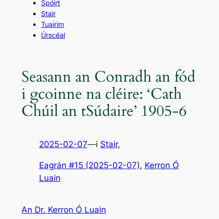
Spóirt
Stair
Tuairim
Úrscéal
Seasann an Conradh an fód
i gcoinne na cléire: ‘Cath
Chúil an tSúdaire’ 1905-6
2025-02-07
—
i
Stair
,
Eagrán #15 (2025-02-07)
, 
Kerron Ó
Luain
An Dr. Kerron Ó Luain