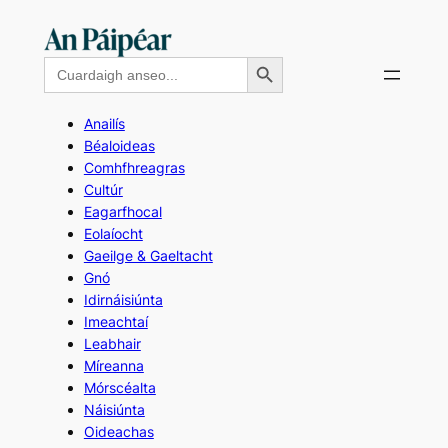
Skip
to
Search Button
Search
content
for:
Anailís
Béaloideas
Comhfhreagras
Cultúr
Eagarfhocal
Eolaíocht
Gaeilge & Gaeltacht
Gnó
Idirnáisiúnta
Imeachtaí
Leabhair
Míreanna
Mórscéalta
Náisiúnta
Oideachas