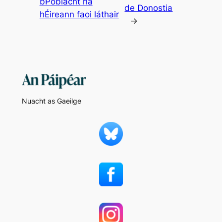
bPoblacht na
de Donostia
hÉireann faoi láthair
→
Nuacht as Gaeilge