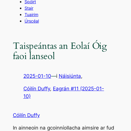
Spóirt
Stair
Tuairim
Úrscéal
Taispeántas an Eolaí Óig
faoi lanseol
2025-01-10
—
i
Náisiúnta
,
Cóilín Duffy
, 
Eagrán #11 (2025-01-
10)
Cóilín Duffy
In ainneoin na gcoinníollacha aimsire ar fud