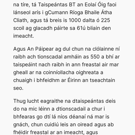
na tíre, tá Taispeántas BT an Eolaí Óig faoi
lánseol arís i gCumann Ríoga Bhaile Átha
Cliath, agus tá breis is 1000 dalta ó 225
scoil ag glacadh páirte sa 61ú bliain den
imeacht.
Agus An Páipear ag dul chun na clólainne ní
raibh ach tionscadal amháin as 550 a bhí ar
taispeáint nach raibh in ann freastal air mar
gheall ar na coinníollacha oighreata a
chuaigh i bhfeidhm ar Éirinn an tseachtain
seo.
Thug lucht eagraithe na dtaispeántas deis
do na mic léinn a dtionscadail a chur i
bhfearas go dtí lá níos déanaí ná mar is
gnách, chun cuidiú leis an oiread agus ab
fhéidir freastal ar an imeacht, agus