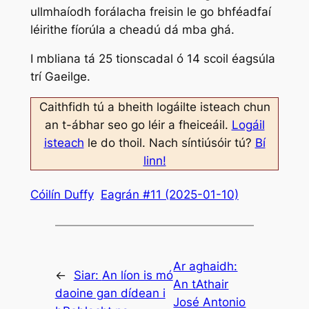
ullmhaíodh forálacha freisin le go bhféadfaí
léirithe fíorúla a cheadú dá mba ghá.
I mbliana tá 25 tionscadal ó 14 scoil éagsúla
trí Gaeilge.
Caithfidh tú a bheith logáilte isteach chun
an t-ábhar seo go léir a fheiceáil.
Logáil
isteach
le do thoil. Nach síntiúsóir tú?
Bí
linn!
Cóilín Duffy
Eagrán #11 (2025-01-10)
Ar aghaidh:
←
Siar:
An líon is mó
An tAthair
daoine gan dídean i
José Antonio