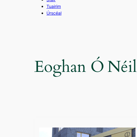
Tuairim
Úrscéal
Eoghan Ó Néil