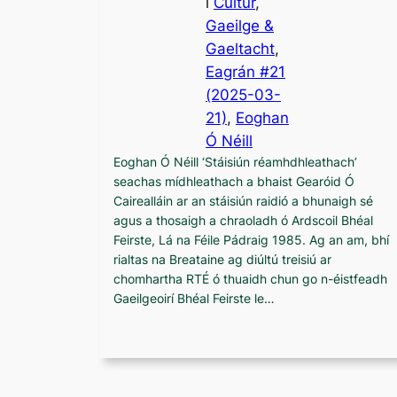
i
Cultúr
, 
Gaeilge &
Gaeltacht
,
Eagrán #21
(2025-03-
21)
, 
Eoghan
Ó Néill
Eoghan Ó Néill ‘Stáisiún réamhdhleathach’
seachas mídhleathach a bhaist Gearóid Ó
Cairealláin ar an stáisiún raidió a bhunaigh sé
agus a thosaigh a chraoladh ó Ardscoil Bhéal
Feirste, Lá na Féile Pádraig 1985. Ag an am, bhí
rialtas na Breataine ag diúltú treisiú ar
chomhartha RTÉ ó thuaidh chun go n-éistfeadh
Gaeilgeoirí Bhéal Feirste le…