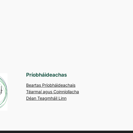
Príobháideachas
Beartas Príobháideachais
Téarmaí agus Coinníollacha
Déan Teagmháil Linn