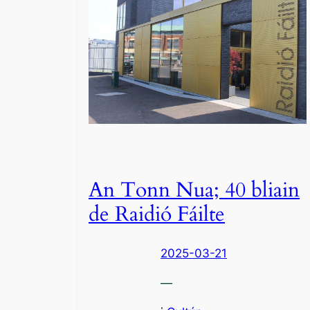
An Tonn Nua; 40 bliain
de Raidió Fáilte
2025-03-21
—