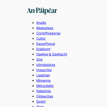
Skip
to
content
Anailís
Béaloideas
Comhfhreagras
Cultúr
Eagarfhocal
Eolaíocht
Gaeilge & Gaeltacht
Gnó
Idirnáisiúnta
Imeachtaí
Leabhair
Míreanna
Mórscéalta
Náisiúnta
Oideachas
Spóirt
Stair