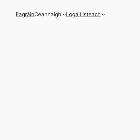
Eagráin
Ceannaigh
Logáil isteach