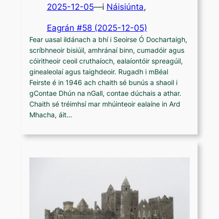
2025-12-05
—
i
Náisiúnta
,
Eagrán #58 (2025-12-05)
Fear uasal ildánach a bhí i Seoirse Ó Dochartaigh,
scríbhneoir bisiúil, amhránaí binn, cumadóir agus
cóiritheoir ceoil cruthaíoch, ealaíontóir spreagúil,
ginealeolaí agus taighdeoir. Rugadh i mBéal
Feirste é in 1946 ach chaith sé bunús a shaoil i
gContae Dhún na nGall, contae dúchais a athar.
Chaith sé tréimhsí mar mhúinteoir ealaíne in Ard
Mhacha, áit…