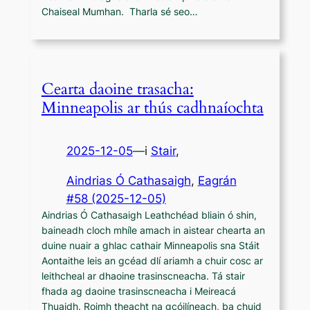
Chaiseal Mumhan. Tharla sé seo…
Cearta daoine trasacha:
Minneapolis ar thús cadhnaíochta
2025-12-05
—
i
Stair
,
Aindrias Ó Cathasaigh
, 
Eagrán
#58 (2025-12-05)
Aindrias Ó Cathasaigh Leathchéad bliain ó shin,
baineadh cloch mhíle amach in aistear chearta an
duine nuair a ghlac cathair Minneapolis sna Stáit
Aontaithe leis an gcéad dlí ariamh a chuir cosc ar
leithcheal ar dhaoine trasinscneacha. Tá stair
fhada ag daoine trasinscneacha i Meireacá
Thuaidh. Roimh theacht na gcóilíneach, ba chuid