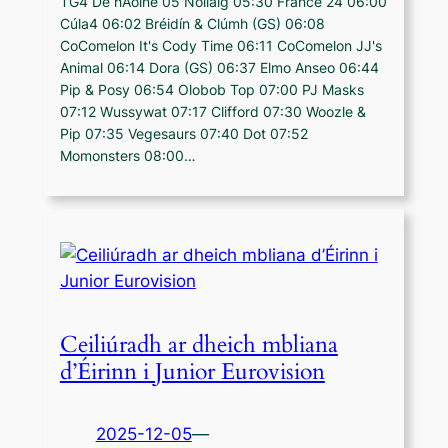
TG4 Dé hAoine 05 Nollaig 05:30 France 24 06:00
Cúla4 06:02 Bréidín & Clúmh (GS) 06:08
CoComelon It's Cody Time 06:11 CoComelon JJ's
Animal 06:14 Dora (GS) 06:37 Elmo Anseo 06:44
Pip & Posy 06:54 Olobob Top 07:00 PJ Masks
07:12 Wussywat 07:17 Clifford 07:30 Woozle &
Pip 07:35 Vegesaurs 07:40 Dot 07:52
Momonsters 08:00…
Ceiliúradh ar dheich mbliana
d’Éirinn i Junior Eurovision
2025-12-05
—