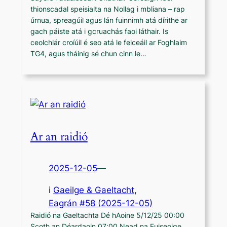
thionscadal speisialta na Nollag i mbliana – rap
úrnua, spreagúil agus lán fuinnimh atá dírithe ar
gach páiste atá i gcruachás faoi láthair. Is
ceolchlár croíúil é seo atá le feiceáil ar Foghlaim
TG4, agus tháinig sé chun cinn le…
Ar an raidió
2025-12-05
—
i
Gaeilge & Gaeltacht
,
Eagrán #58 (2025-12-05)
Raidió na Gaeltachta Dé hAoine 5/12/25 00:00
Scoth an Déardaoin 07:00 Nead na Fuiseoige