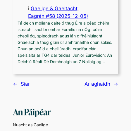
i
Gaeilge & Gaeltacht
,
Eagrán #58 (2025-12-05)
Tá deich mbliana caite ó thug Éire a céad chéim
isteach i saol bríomhar Eoraifís na nÓg, cóisir
cheoil óg, spleodrach agus lán d’fhéiniúlacht
Ghaelach a thug glúin úr amhránaithe chun solais.
Chun an ócáid a cheiliúradh, craolfar clár
speisialta ar TG4 dar teideal Junior Eurovision: An
Deichiú Réalt Dé Domhnaigh an 7 Nollaig ag…
←
Siar
Ar aghaidh
→
Nuacht as Gaeilge