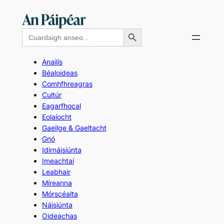
Skip
to
Search Button
Search
content
for:
Anailís
Béaloideas
Comhfhreagras
Cultúr
Eagarfhocal
Eolaíocht
Gaeilge & Gaeltacht
Gnó
Idirnáisiúnta
Imeachtaí
Leabhair
Míreanna
Mórscéalta
Náisiúnta
Oideachas