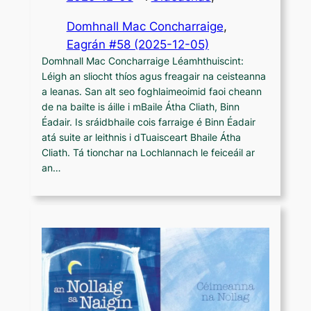
Domhnall Mac Concharraige
, 
Eagrán #58 (2025-12-05)
Domhnall Mac Concharraige Léamhthuiscint:
Léigh an sliocht thíos agus freagair na ceisteanna
a leanas. San alt seo foghlaimeoimid faoi cheann
de na bailte is áille i mBaile Átha Cliath, Binn
Éadair. Is sráidbhaile cois farraige é Binn Éadair
atá suite ar leithnis i dTuaisceart Bhaile Átha
Cliath. Tá tionchar na Lochlannach le feiceáil ar
an…