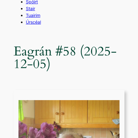
Spóirt
Stair
Tuairim
Úrscéal
Eagrán #58 (2025-
12-05)