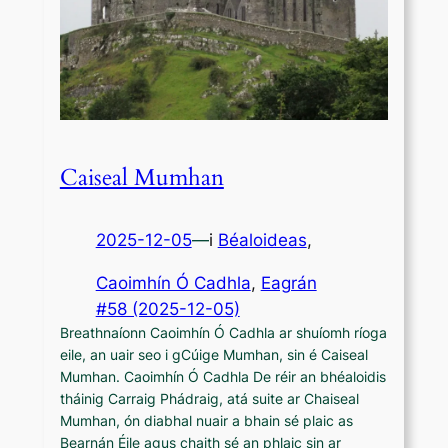
Caiseal Mumhan
2025-12-05
—
i
Béaloideas
,
Caoimhín Ó Cadhla
, 
Eagrán
#58 (2025-12-05)
Breathnaíonn Caoimhín Ó Cadhla ar shuíomh ríoga
eile, an uair seo i gCúige Mumhan, sin é Caiseal
Mumhan. Caoimhín Ó Cadhla De réir an bhéaloidis
tháinig Carraig Phádraig, atá suite ar Chaiseal
Mumhan, ón diabhal nuair a bhain sé plaic as
Bearnán Éile agus chaith sé an phlaic sin ar