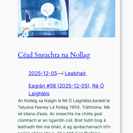
Céad Sneachta na Nollag
2025-12-05
—
i
Leabhair
,
Eagrán #58 (2025-12-05)
, 
Ré Ó
Laighléis
An Nollaig sa Naigín le Ré Ó LaighléisLéaráidí le
Tatyana Feeney Lá Nollag 1959. Tráthnóna. Mé
sé bliana d’aois. An sneachta ina chóta geal
clúmhach ar an ngairdín cúil. Brat tiubh bog á
leathadh féin ina bhán, é ag spréacharnach trí’n