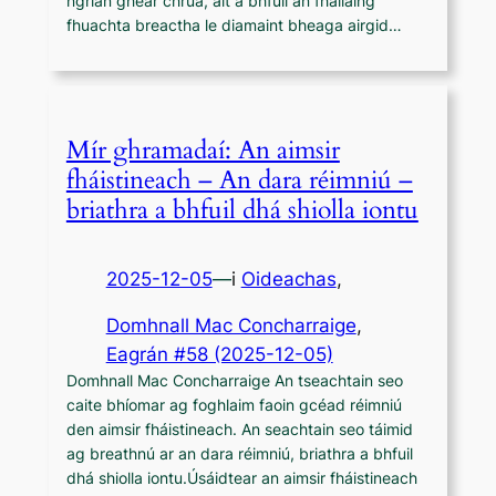
ngrian ghéar chrua, áit a bhfuil an fhallaing
fhuachta breactha le diamaint bheaga airgid…
Mír ghramadaí: An aimsir
fháistineach – An dara réimniú –
briathra a bhfuil dhá shiolla iontu
2025-12-05
—
i
Oideachas
,
Domhnall Mac Concharraige
, 
Eagrán #58 (2025-12-05)
Domhnall Mac Concharraige An tseachtain seo
caite bhíomar ag foghlaim faoin gcéad réimniú
den aimsir fháistineach. An seachtain seo táimid
ag breathnú ar an dara réimniú, briathra a bhfuil
dhá shiolla iontu.Úsáidtear an aimsir fháistineach