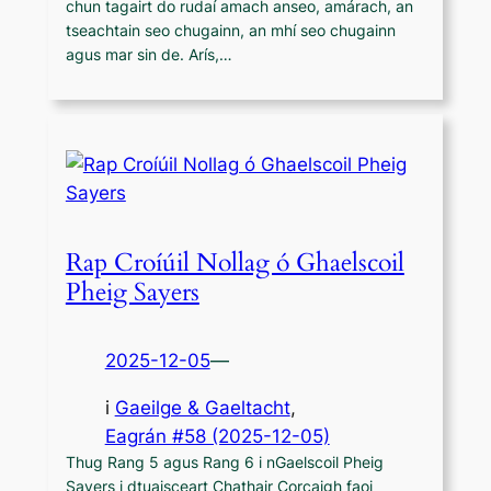
chun tagairt do rudaí amach anseo, amárach, an
tseachtain seo chugainn, an mhí seo chugainn
agus mar sin de. Arís,…
Rap Croíúil Nollag ó Ghaelscoil
Pheig Sayers
2025-12-05
—
i
Gaeilge & Gaeltacht
,
Eagrán #58 (2025-12-05)
Thug Rang 5 agus Rang 6 i nGaelscoil Pheig
Sayers i dtuaisceart Chathair Corcaigh faoi