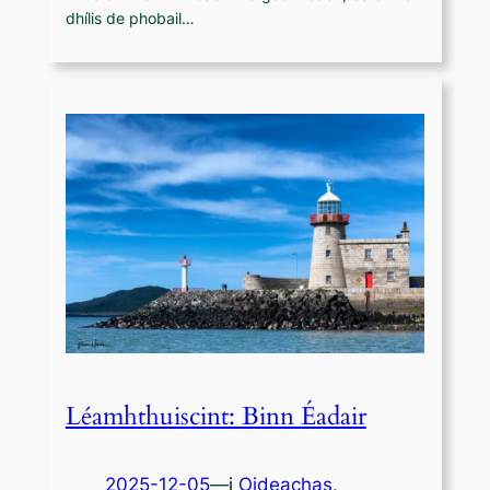
dhílis de phobail…
Léamhthuiscint: Binn Éadair
2025-12-05
—
i
Oideachas
,