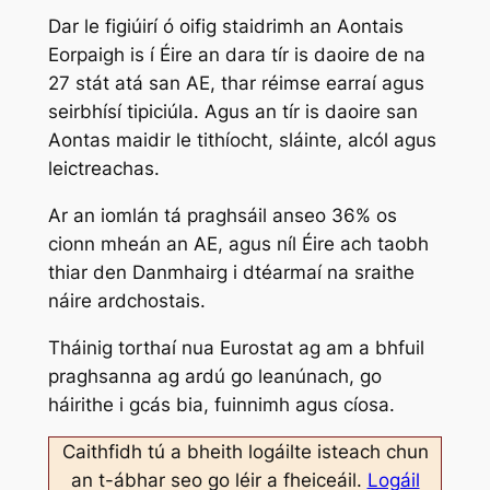
Dar le figiúirí ó oifig staidrimh an Aontais
Eorpaigh is í Éire an dara tír is daoire de na
27 stát atá san AE, thar réimse earraí agus
seirbhísí tipiciúla. Agus an tír is daoire san
Aontas maidir le tithíocht, sláinte, alcól agus
leictreachas.
Ar an iomlán tá praghsáil anseo 36% os
cionn mheán an AE, agus níl Éire ach taobh
thiar den Danmhairg i dtéarmaí na sraithe
náire ardchostais.
Tháinig torthaí nua Eurostat ag am a bhfuil
praghsanna ag ardú go leanúnach, go
háirithe i gcás bia, fuinnimh agus cíosa.
Caithfidh tú a bheith logáilte isteach chun
an t-ábhar seo go léir a fheiceáil.
Logáil