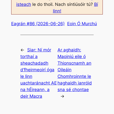
isteach
le do thoil. Nach síntiúsóir tú?
Bí
linn!
Eagrán #86 (2026-06-26)
Eoin Ó Murchú
←
Siar:
Ní mór
Ar aghaidh:
torthaí a
Maoiniú eile ó
sheachadadh
Thionscnamh an
d’fheirmeoirí óga
Oileáin
le linn
Chomhroinnte le
uachtaránacht AE
haghaidh ianróid
na hÉireann, a
sna sé chontae
deir Macra
→