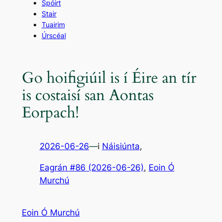
Spóirt
Stair
Tuairim
Úrscéal
Go hoifigiúil is í Éire an tír
is costaisí san Aontas
Eorpach!
2026-06-26
—
i
Náisiúnta
,
Eagrán #86 (2026-06-26)
, 
Eoin Ó
Murchú
Eoin Ó Murchú