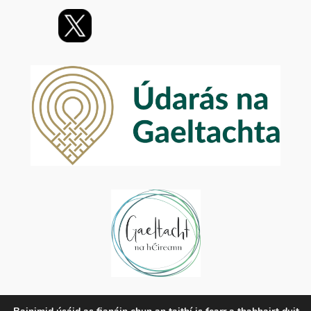
Príobháideachas