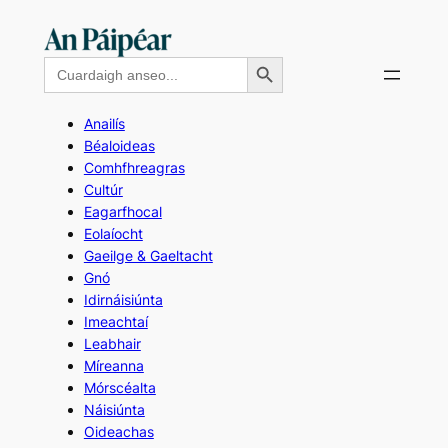
Skip
to
Search Button
Search
content
for:
Anailís
Béaloideas
Comhfhreagras
Cultúr
Eagarfhocal
Eolaíocht
Gaeilge & Gaeltacht
Gnó
Idirnáisiúnta
Imeachtaí
Leabhair
Míreanna
Mórscéalta
Náisiúnta
Oideachas