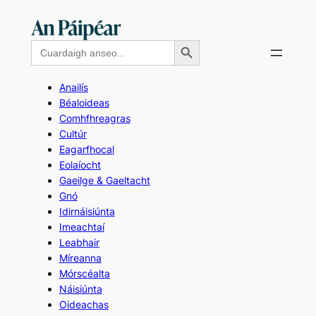
Skip
to
Search Button
Search
content
for:
Anailís
Béaloideas
Comhfhreagras
Cultúr
Eagarfhocal
Eolaíocht
Gaeilge & Gaeltacht
Gnó
Idirnáisiúnta
Imeachtaí
Leabhair
Míreanna
Mórscéalta
Náisiúnta
Oideachas