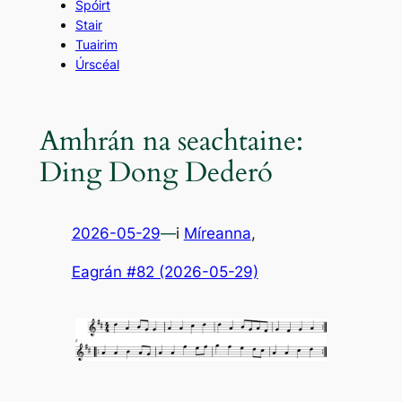
Spóirt
Stair
Tuairim
Úrscéal
Amhrán na seachtaine:
Ding Dong Dederó
2026-05-29
—
i
Míreanna
,
Eagrán #82 (2026-05-29)