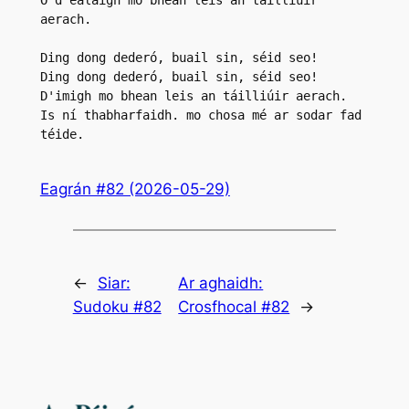
aerach.
Ding dong dederó, buail sin, séid seo!
Ding dong dederó, buail sin, séid seo!
D'imigh mo bhean leis an táilliúir aerach.
Is ní thabharfaidh. mo chosa mé ar sodar fad 
téide.
Eagrán #82 (2026-05-29)
←
Siar:
Ar aghaidh:
Sudoku #82
Crosfhocal #82
→