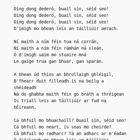
Ding dong dederó, buail sin, séid seo!
Ding dong dederó, buail sin, séid seo!
Ding dong dederó, buail sin, séid seo!
D’imigh mo bhean leis an táilliúir aerach.
Ní maith a ním féin tua ná corrán,
Ní maith a ním féin rámhán ná sleán,
Ó d'imigh uaim mo stuaire mná
Le gaige trua gan bhuar, gan sparán.
A bhean úd thíos an bhrollaigh ghléigil,
B'fhearr duit filleadh is na boilg a 
shéideadh
Ná do ghabha maith féin go bráth a thréigean
Is triall leis an táilliúir ar fud na 
hÉireann.
Cá bhfuil mo bhuachaill? Buail sin, séid seo!
Cá bhfuil mo neart, is snas mo cheirde?
Cá bhfuil mo radharc? Tá an adharc ar m'éadan
Ó d'éalaigh mo bhean leis an táilliúir 