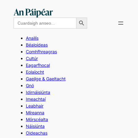
Skip
to
Search Button
Search
content
for:
Anailís
Béaloideas
Comhfhreagras
Cultúr
Eagarfhocal
Eolaíocht
Gaeilge & Gaeltacht
Gnó
Idirnáisiúnta
Imeachtaí
Leabhair
Míreanna
Mórscéalta
Náisiúnta
Oideachas