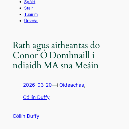
Spóirt
Stair
Tuairim
Úrscéal
Rath agus aitheantas do
Conor Ó Domhnaill i
ndiaidh MA sna Meáin
2026-03-20
—
i
Oideachas
,
Cóilín Duffy
Cóilín Duffy