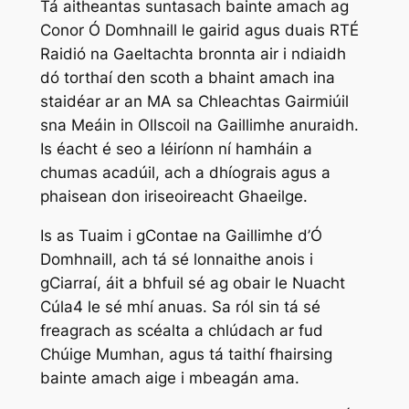
Tá aitheantas suntasach bainte amach ag
Conor Ó Domhnaill le gairid agus duais RTÉ
Raidió na Gaeltachta bronnta air i ndiaidh
dó torthaí den scoth a bhaint amach ina
staidéar ar an MA sa Chleachtas Gairmiúil
sna Meáin in Ollscoil na Gaillimhe anuraidh.
Is éacht é seo a léiríonn ní hamháin a
chumas acadúil, ach a dhíograis agus a
phaisean don iriseoireacht Ghaeilge.
Is as Tuaim i gContae na Gaillimhe d’Ó
Domhnaill, ach tá sé lonnaithe anois i
gCiarraí, áit a bhfuil sé ag obair le Nuacht
Cúla4 le sé mhí anuas. Sa ról sin tá sé
freagrach as scéalta a chlúdach ar fud
Chúige Mumhan, agus tá taithí fhairsing
bainte amach aige i mbeagán ama.