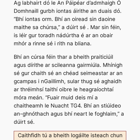
Ag labhairt dó le
An Páipéar
d’admhaigh Ó
Domhnaill gurbh iontas áirithe an duais dó.
“Bhí iontas orm. Bhí an oiread sin daoine
maithe sa chúrsa,” a dúirt sé . Mar sin féin,
is léir gur toradh nádúrtha é ar an obair
mhór a rinne sé i rith na bliana.
Bhí an cúrsa féin thar a bheith praiticiúil
agus dírithe ar scileanna gairmiúla. Mhínigh
sé gur chaith sé an chéad seimeastar ar an
gcampas i nGaillimh, sular thug sé aghaidh
ar thréimhsí taithí oibre le heagraíochtaí
móra meán. “Fuair muid deis mí a
chaitheamh le Nuacht TG4. Bhí an stiúideo
an-ghnóthach agus bhí neart le foghlaim,” a
dúirt sé.
Caithfidh tú a bheith logáilte isteach chun