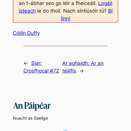
an t-ábhar seo go léir a fheiceáil.
Logáil
isteach
le do thoil. Nach síntiúsóir tú?
Bí
linn!
Cóilín Duffy
←
Siar:
Ar aghaidh:
Ar an
Crosfhocal #72
teilifís
→
Nuacht as Gaeilge