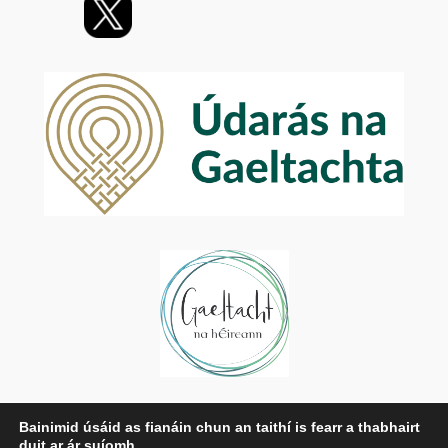
Príobháideachas
Bainimid úsáid as fianáin chun an taithí is fearr a thabhairt
duit ar ár suíomh