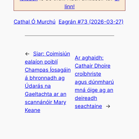
linn!
Cathal Ó Murchú
Eagrán #73 (2026-03-27)
←
Siar:
Coimisiún
Ar aghaidh:
ealaíon poiblí
Cathair Dhoire
Champas Íosagáin
croíbhriste
á bhronnadh ag
agus dúnmharú
Údarás na
mná óige ag an
Gaeltachta ar an
deireadh
scannánóir Mary
seachtaine
→
Keane