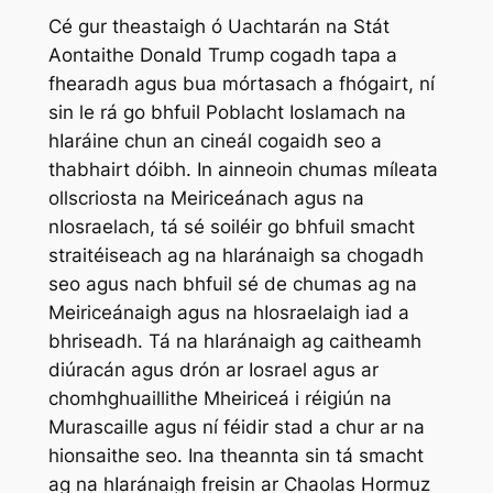
Cé gur theastaigh ó Uachtarán na Stát
Aontaithe Donald Trump cogadh tapa a
fhearadh agus bua mórtasach a fhógairt, ní
sin le rá go bhfuil Poblacht Ioslamach na
hIaráine chun an cineál cogaidh seo a
thabhairt dóibh. In ainneoin chumas míleata
ollscriosta na Meiriceánach agus na
nIosraelach, tá sé soiléir go bhfuil smacht
straitéiseach ag na hIaránaigh sa chogadh
seo agus nach bhfuil sé de chumas ag na
Meiriceánaigh agus na hIosraelaigh iad a
bhriseadh. Tá na hIaránaigh ag caitheamh
diúracán agus drón ar Iosrael agus ar
chomhghuaillithe Mheiriceá i réigiún na
Murascaille agus ní féidir stad a chur ar na
hionsaithe seo. Ina theannta sin tá smacht
ag na hIaránaigh freisin ar Chaolas Hormuz