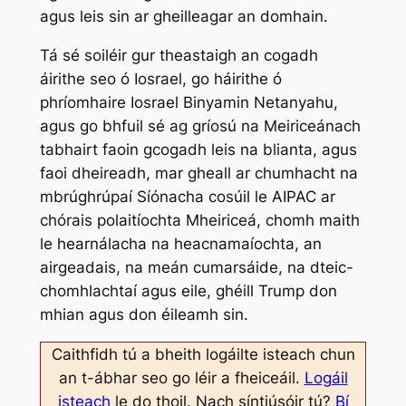
agus leis sin ar gheilleagar an domhain.
Tá sé soiléir gur theastaigh an cogadh
áirithe seo ó Iosrael, go háirithe ó
phríomhaire Iosrael Binyamin Netanyahu,
agus go bhfuil sé ag gríosú na Meiriceánach
tabhairt faoin gcogadh leis na blianta, agus
faoi dheireadh, mar gheall ar chumhacht na
mbrúghrúpaí Síónacha cosúil le AIPAC ar
chórais polaitíochta Mheiriceá, chomh maith
le hearnálacha na heacnamaíochta, an
airgeadais, na meán cumarsáide, na dteic-
chomhlachtaí agus eile, ghéill Trump don
mhian agus don éileamh sin.
Caithfidh tú a bheith logáilte isteach chun
an t-ábhar seo go léir a fheiceáil.
Logáil
isteach
le do thoil. Nach síntiúsóir tú?
Bí