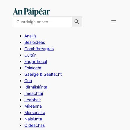
Skip
to
Search Button
Search
content
for:
Anailís
Béaloideas
Comhfhreagras
Cultúr
Eagarfhocal
Eolaíocht
Gaeilge & Gaeltacht
Gnó
Idirnáisiúnta
Imeachtaí
Leabhair
Míreanna
Mórscéalta
Náisiúnta
Oideachas