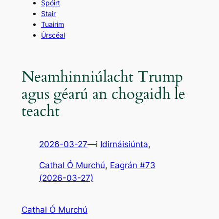
Spóirt
Stair
Tuairim
Úrscéal
Neamhinniúlacht Trump
agus géarú an chogaidh le
teacht
2026-03-27
—
i
Idirnáisiúnta
,
Cathal Ó Murchú
, 
Eagrán #73
(2026-03-27)
Cathal Ó Murchú