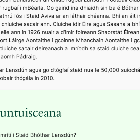
ar rugbaí i mBéarla. Go gairid ina dhiaidh sin ba é Bó
rú fós i Staid Aviva ar an láthair chéanna. Bhí an áit i
chluiche sacair ann. Cluiche idir Éire agus Sasana a bh
ile ann in 1926 nuair a d’imir foireann Shaorstát Éirean
r Port Láirge Aontaithe i gcoinne Mhanchain Aontaithe i 
cluiche sacair deireanach a imríodh sa staid cluiche cea
Naomh Pádraig.
har Lansdún agus go dtógfaí staid nua le 50,000 suíoch
obair thógála in 2010.
untuisceana
imrítí i Staid Bhóthar Lansdún?