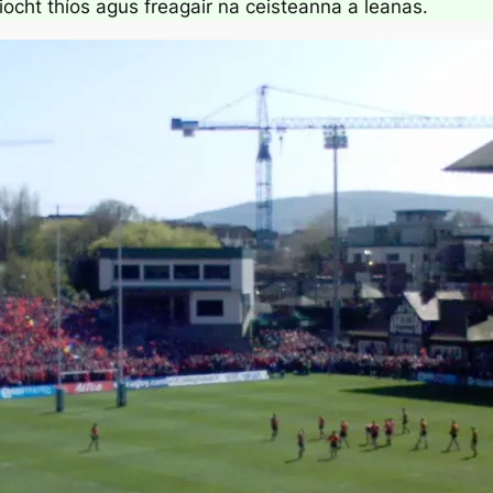
liocht thíos agus freagair na ceisteanna a leanas.