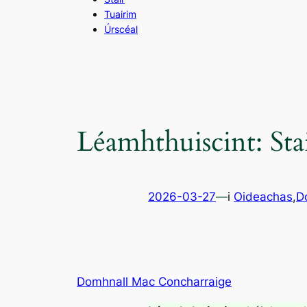
Tuairim
Úrscéal
Léamhthuiscint: St
2026-03-27
—
i
Oideachas
,
D
Domhnall Mac Concharraige