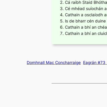
Cá raibh Staid Bhótha
Cé mhéad suíochán a
Cathain a osclaíodh a
Is de bharr cén duine
Cathain a bhí an chéa
Cathain a bhí an clui
Domhnall Mac Concharraige
Eagrán #73 