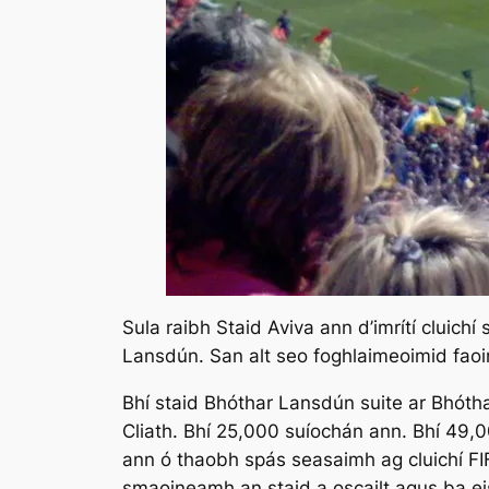
Sula raibh Staid Aviva ann d’imrítí cluichí
Lansdún. San alt seo foghlaimeoimid faoin
Bhí staid Bhóthar Lansdún suite ar Bhótha
Cliath. Bhí 25,000 suíochán ann. Bhí 49,000
ann ó thaobh spás seasaimh ag cluichí F
smaoineamh an staid a oscailt agus ba e