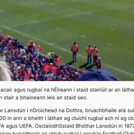
 sacair agus rugbaí na hÉireann i staid stairiúil ar an lá
 stair a bhaineann leis an staid seo.
r Lansdún i nDroichead na Dothra, bruachbhaile atá sui
 in ann a bheith i láthair ag cluichí rugbaí ach ní ag clu
IFA agus UEFA. OsclaíodhSstaid Bhóthar Lansdún in 187
isean bunaitheoir an chlub rugbaí Lansdún Football Cl