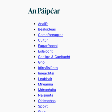
Skip
to
content
Anailís
Béaloideas
Comhfhreagras
Cultúr
Eagarfhocal
Eolaíocht
Gaeilge & Gaeltacht
Gnó
Idirnáisiúnta
Imeachtaí
Leabhair
Míreanna
Mórscéalta
Náisiúnta
Oideachas
Spóirt
Stair