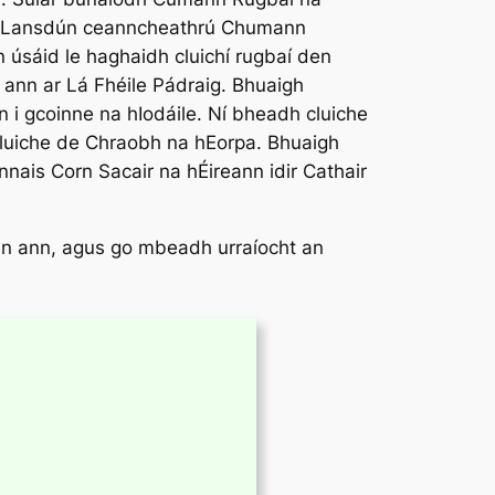
thar Lansdún ceanncheathrú Chumann
n úsáid le haghaidh cluichí rugbaí den
í ann ar Lá Fhéile Pádraig. Bhuaigh
n i gcoinne na hIodáile. Ní bheadh cluiche
gcluiche de Chraobh na hEorpa. Bhuaigh
nnais Corn Sacair na hÉireann idir Cathair
án ann, agus go mbeadh urraíocht an