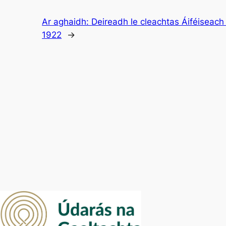
Ar aghaidh:
Deireadh le cleachtas Áiféiseach 
1922
→