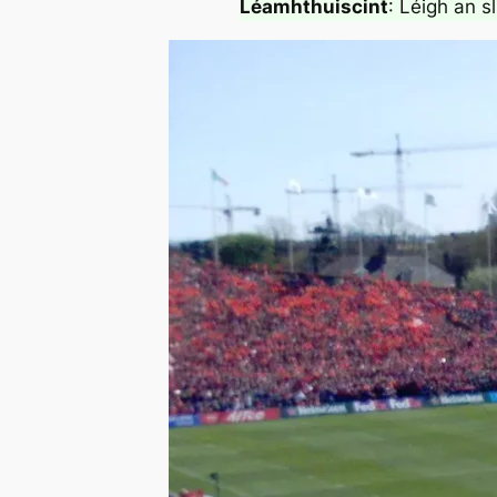
Léamhthuiscint
: Léigh an s