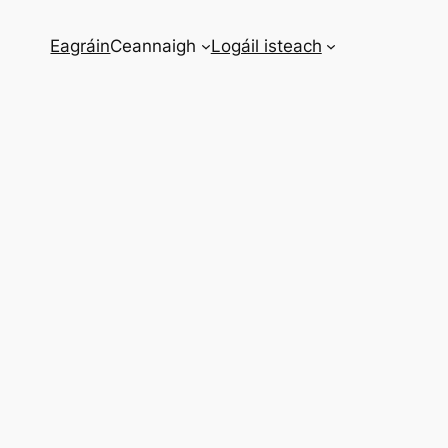
Eagráin
Ceannaigh
Logáil isteach