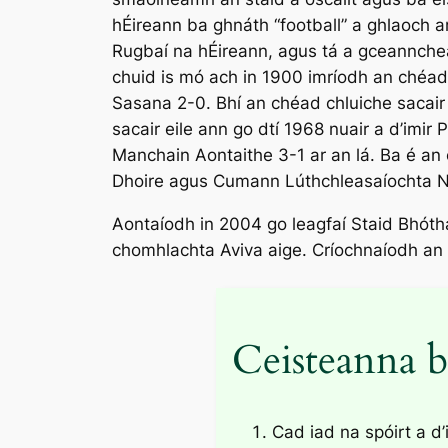
hÉireann ba ghnáth “football” a ghlaoch 
Rugbaí na hÉireann, agus tá a gceanncheath
chuid is mó ach in 1900 imríodh an chéad 
Sasana 2-0. Bhí an chéad chluiche sacair e
sacair eile ann go dtí 1968 nuair a d’imi
Manchain Aontaithe 3-1 ar an lá. Ba é an 
Dhoire agus Cumann Lúthchleasaíochta 
Aontaíodh in 2004 go leagfaí Staid Bhót
chomhlachta Aviva aige. Críochnaíodh an 
Ceisteanna b
Cad iad na spóirt a d’