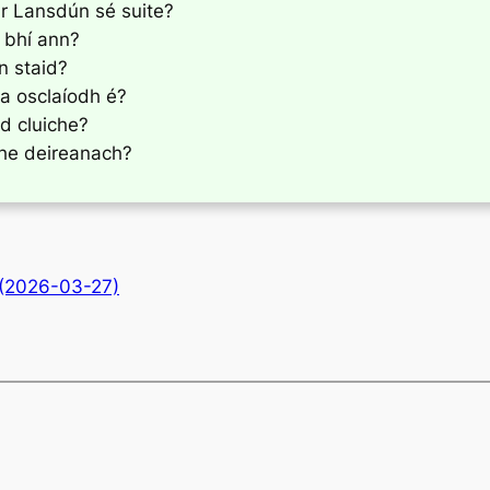
r Lansdún sé suite?
 bhí ann?
n staid?
 a osclaíodh é?
d cluiche?
che deireanach?
(2026-03-27)