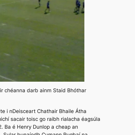
thair chéanna darb ainm Staid Bhóthar
te i nDeisceart Chathair Bhaile Átha
ichí sacair toisc go raibh rialacha éagsúla
2. Ba é Henry Dunlop a cheap an
ub. Sular bunaíodh Cumann Rugbaí na