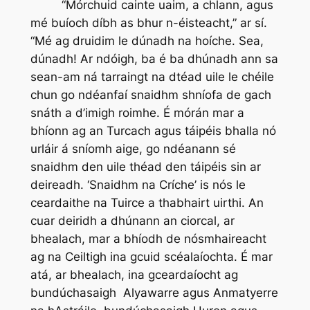
“Mórchuid cainte uaim, a chlann, agus
mé buíoch díbh as bhur n-éisteacht,” ar sí.
“Mé ag druidim le dúnadh na hoíche. Sea,
dúnadh! Ar ndóigh, ba é ba dhúnadh ann sa
sean-am ná tarraingt na dtéad uile le chéile
chun go ndéanfaí snaidhm shníofa de gach
snáth a d’imigh roimhe. É mórán mar a
bhíonn ag an Turcach agus táipéis bhalla nó
urláir á sníomh aige, go ndéanann sé
snaidhm den uile théad den táipéis sin ar
deireadh. ‘Snaidhm na Críche’ is nós le
ceardaithe na Tuirce a thabhairt uirthi. An
cuar deiridh a dhúnann an ciorcal, ar
bhealach, mar a bhíodh de nósmhaireacht
ag na Ceiltigh ina gcuid scéalaíochta. É mar
atá, ar bhealach, ina gceardaíocht ag
bundúchasaigh
Alyawarre
agus
Anmatyerre