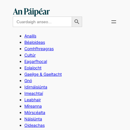
Skip
to
Search Button
Search
content
for:
Anailís
Béaloideas
Comhfhreagras
Cultúr
Eagarfhocal
Eolaíocht
Gaeilge & Gaeltacht
Gnó
Idirnáisiúnta
Imeachtaí
Leabhair
Míreanna
Mórscéalta
Náisiúnta
Oideachas