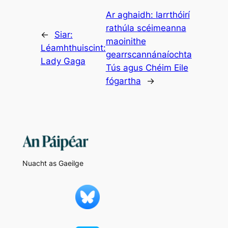
Ar aghaidh:
Iarrthóirí
rathúla scéimeanna
←
Siar:
maoinithe
Léamhthuiscint:
gearrscannánaíochta
Lady Gaga
Tús agus Chéim Eile
fógartha
→
Nuacht as Gaeilge