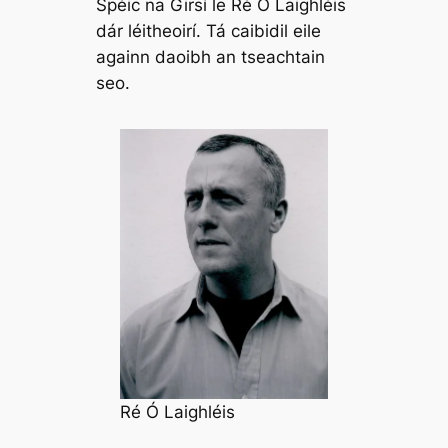
Spéic na Girsí le Ré Ó Laighléis
dár léitheoirí. Tá caibidil eile
againn daoibh an tseachtain
seo.
Ré Ó Laighléis