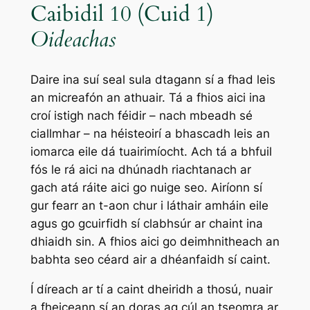
Caibidil 10 (Cuid 1)
Oideachas
Daire ina suí seal sula dtagann sí a fhad leis
an micreafón an athuair. Tá a fhios aici ina
croí istigh nach féidir – nach mbeadh sé
ciallmhar – na héisteoirí a bhascadh leis an
iomarca eile dá tuairimíocht. Ach tá a bhfuil
fós le rá aici na dhúnadh riachtanach ar
gach atá ráite aici go nuige seo. Airíonn sí
gur fearr an t-aon chur i láthair amháin eile
agus go gcuirfidh sí clabhsúr ar chaint ina
dhiaidh sin. A fhios aici go deimhnitheach an
babhta seo céard air a dhéanfaidh sí caint.
Í díreach ar tí a caint dheiridh a thosú, nuair
a fheiceann sí an doras ag cúl an tseomra ar