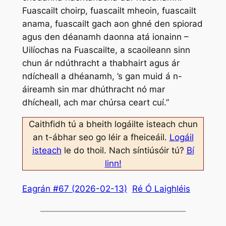
Fuascailt choirp, fuascailt mheoin, fuascailt
anama, fuascailt gach aon ghné den spiorad
agus den déanamh daonna atá ionainn –
Uilíochas na Fuascailte, a scaoileann sinn
chun ár ndúthracht a thabhairt agus ár
ndícheall a dhéanamh, ’s gan muid á n-
áireamh sin mar dhúthracht nó mar
dhícheall, ach mar chúrsa ceart cuí.”
Caithfidh tú a bheith logáilte isteach chun
an t-ábhar seo go léir a fheiceáil.
Logáil
isteach
le do thoil. Nach síntiúsóir tú?
Bí
linn!
Eagrán #67 (2026-02-13)
Ré Ó Laighléis