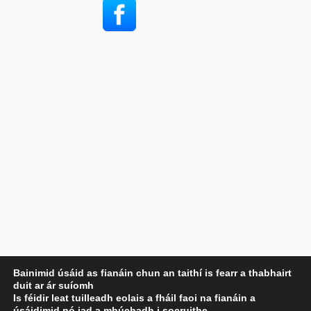
Príobháideachas
Bainimid úsáid as fianáin chun an taithí is fearr a thabhairt
duit ar ár suíomh
Beartas Príobháideachais
Is féidir leat tuilleadh eolais a fháil faoi na fianáin a
Téarmaí agus Coinníollacha
úsáidimid nó iad a mhúchadh i
socruithe