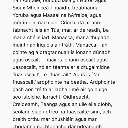
na hAstráile, bundúchasaigh
Huron
agus
Sioux
Mheiriceá Thuaidh, treabhanna
Yoruba
agus
Maasai
na hAfraice, agus
mórán eile nach iad. Críoch atá ar aon
tábhacht leis an Tús, mar, ar deireadh, ba
mar a chéile iad.
Manacca
, mar a thugadh
muintir an
Iriquois
air tráth.
Manacca –
an
pointe ag a dtagtar nuair is ionann dúnadh
agus oscailt – nuair is ionann oscailt agus
uasoscailt, nó an téarma ar a dtugaimidne
‘fuasoscailt’, i.e. ‘fuascailt’. Agus is í ‘an
fhuascailt’ ardphointe na beatha. Ardphointe
gach aon tréith ar labhair mé air go nuige
seo istoíche. Iarracht, Oidhreacht,
Creideamh, Teanga agus an uile eile díobh,
seolann siad i dtreo na fuascailte sinn, ach
breith orthu mar dhúshláin agus mar
chodanna riachtanacha dár ndéanamh.