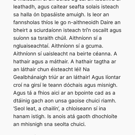
leathadh, agus caitear seafta solais isteach
sa halla όn bpasáiste amuigh. Is leor an
fannsholas thíos le go n-aithneoidh Daire an
bheirt a sciurdaíonn isteach trí’n oscailt agus
suíonn sa tsraith chúil. Aithníonn sí a
ngluaiseachtaí. Aithníonn sí a gcuma.
Aithníonn sí uaisleacht na beirte céanna. A
hathair agus a máthair. A hathair tagtha ar
an láthair chun éisteacht léi! Na
Gealbhánaigh triúr ar an láthair! Agus líontar
croí na girsí le teann dόchais agus misnigh.
Agus tá a fhios aici ar an bpointe cad as a
dtáinig gach aon unsa gaoise chuici riamh.
‘Seol leat, a chailín’, a chloiseann sí ina
hanam istigh. Is anois atá gaoth dhochloíte
an mhisnigh sna seolta chuici.