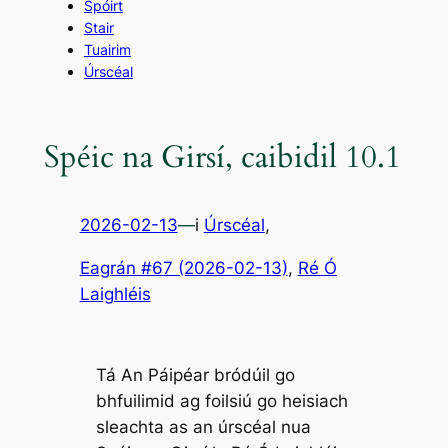
Spóirt
Stair
Tuairim
Úrscéal
Spéic na Girsí, caibidil 10.1
2026-02-13
—
i
Úrscéal
,
Eagrán #67 (2026-02-13)
, 
Ré Ó
Laighléis
Tá An Páipéar bródúil go
bhfuilimid ag foilsiú go heisiach
sleachta as an úrscéal nua