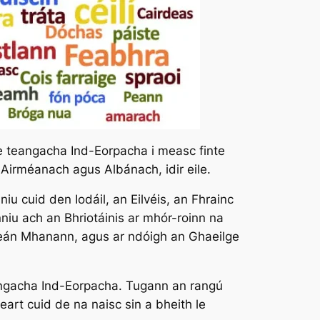
te teangacha Ind-Eorpacha i measc finte
irméanach agus Albánach, idir eile.
niu cuid den Iodáil, an Eilvéis, an Fhrainc
nniu ach an Bhriotáinis ar mhór-roinn na
leán Mhanann, agus ar ndóigh an Ghaeilge
heangacha Ind-Eorpacha. Tugann an rangú
eart cuid de na naisc sin a bheith le