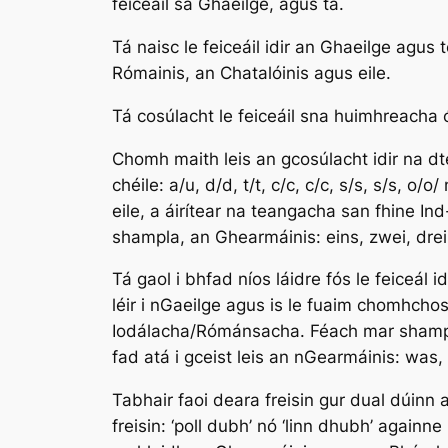
feiceáil sa Ghaeilge, agus tá.
Tá naisc le feiceáil idir an Ghaeilge agus
Rómainis, an Chatalóinis agus eile.
Tá cosúlacht le feiceáil sna huimhreacha 
Chomh maith leis an gcosúlacht idir na dt
chéile: a/u, d/d, t/t, c/c, c/c, s/s, s/s, 
eile, a áirítear na teangacha san fhine I
shampla, an Ghearmáinis:
eins, zwei, drei
Tá gaol i bhfad níos láidre fós le feiceál i
léir i nGaeilge agus is le fuaim chomhchos
Iodálacha/Rómánsacha. Féach mar shamp
fad atá i gceist leis an nGearmáinis:
was,
Tabhair faoi deara freisin gur dual dúinn
freisin: ‘poll dubh’ nó ‘linn dhubh’ againn