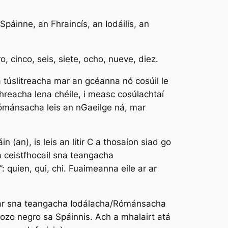
Spáinne, an Fhraincís, an Iodáilis, an
o, cinco, seis, siete, ocho, nueve, diez
.
 túslitreacha mar an gcéanna nó cosúil le
imhreacha lena chéile, i measc cosúlachtaí
/Rómánsacha leis an nGaeilge ná, mar
n (an), is leis an litir C a thosaíon siad go
na ceistfhocail sna teangacha
”:
quien, qui, chi
. Fuaimeanna eile ar ar
ntear sna teangacha Iodálacha/Rómánsacha
ozo negro
sa Spáinnis. Ach a mhalairt atá