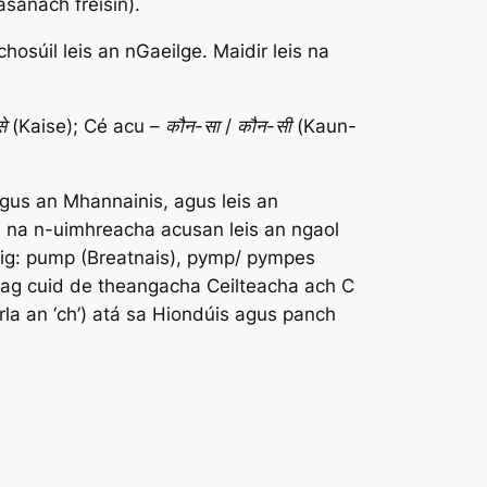
asanach freisin).
osúil leis an nGaeilge. Maidir leis na
से (Kaise);
Cé acu
– कौन-सा / कौन-सी (Kaun-
agus an Mhannainis, agus leis an
iú na n-uimhreacha acusan leis an ngaol
ig:
pump
(Breatnais),
pymp/ pympes
in ag cuid de theangacha Ceilteacha ach C
la an ‘ch’) atá sa Hiondúis agus
panch