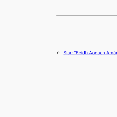
←
Siar:
“Beidh Aonach Amára