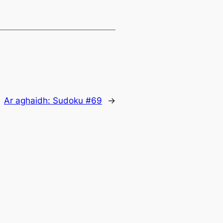
Ar aghaidh:
Sudoku #69
→