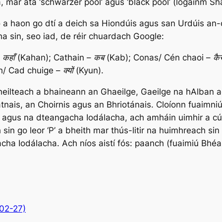
 mar atá ‘
schwarzer pool
’ agus ‘
black pool
’ (logainm Sh
a haon go dtí a deich sa Hiondúis agus san Urdúis an-ch
cha sin, seo iad, de réir chuardach Google:
 कहाँ (Kahan);
Cathain
– कब (Kab);
Conas/ Cén chaoi
– कै
h/ Cad chuige
– क्यों (Kyun)
.
Cheilteach a bhaineann an Ghaeilge, Gaeilge na hAlban 
tnais, an Choirnis agus an Bhriotánais. Cloíonn fuaimn
 agus na dteangacha Iodálacha, ach amháin uimhir a cú
h sin go leor ‘P’ a bheith mar thús-litir na huimhreach s
ha Iodálacha. Ach níos aistí fós:
paanch
(fuaimiú Bhéar
02-27)