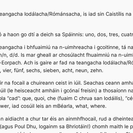
 teangacha Iodálacha/Rómánsacha, is iad sin Caistílis na 
ó a haon go dtí a deich sa Spáinnis:
uno, dos, tres, cuatr
eangacha i bhfuaimiú na n-uimhreacha i gcoitinne, tá na
o/o/ n/n, d/d. Is mar gheall ar chosúlacht fhuaimniú na n-u
nd-Eorpach. Ach is gaire ar fad na teangacha Iodálacha
, vier, fünf, sechs, sieben, acht, neun, zehn
.
dir na focail a chuireann ceist in iúil. Seachas ceann amhái
úil (le heisceacht amháin i gcónaí freisin) a thosaíonn 
la “cad”:
que, quoi, che
(fuaim C chrua san Iodáilis), “cé
 wer
, iad cosúil leis an mBéarla,
what, where
.
 an aidiacht a chur tar éis an ainmhfhocail, rud a dhei
e (agus
Poul Dhu
, logainm sa Bhriotáin!) chomh maith le
p