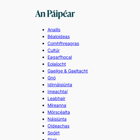
Skip
to
content
Anailís
Béaloideas
Comhfhreagras
Cultúr
Eagarfhocal
Eolaíocht
Gaeilge & Gaeltacht
Gnó
Idirnáisiúnta
Imeachtaí
Leabhair
Míreanna
Mórscéalta
Náisiúnta
Oideachas
Spóirt
Stair