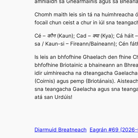
amhlaidh sa Ghearmáinis agus sa Bhéarla,
Chomh maith leis sin tá na huimhreacha ó 
focail chun ceist a chur in iúl sna teanga
Cé –
कौन (Kaun);
Cad
– क्या (Kya);
Cá háit
–
sa / Kaun-si – Fireann/Baineann);
Cén fát
Is leis an bhfofhine Ghaelach den fhine 
bhfofhine Briotainic a bhaineann an Bhrea
idir uimhireacha na dteangacha Gaelacha
(Coirnis) agus
pemp
(Briotánais). Aisteac
sna teangacha Gaelacha agus sna teangac
atá san Urdúis!
Diarmuid Breatneach
Eagrán #69 (2026-