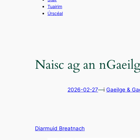
Tuairim
Úrscéal
Naisc ag an nGaeilg
2026-02-27
—
i
Gaeilge & Ga
Diarmuid Breatnach