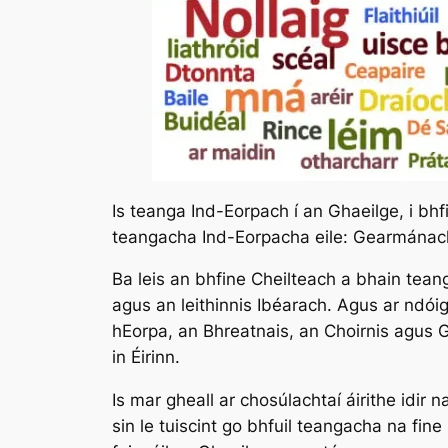
Is teanga Ind-Eorpach í an Ghaeilge, i b
teangacha Ind-Eorpacha eile: Gearmánach
Ba leis an bhfine Cheilteach a bhain teanga
agus an leithinnis Ibéarach. Agus ar ndóig
hEorpa, an Bhreatnais, an Choirnis agus
in Éirinn.
Is mar gheall ar chosúlachtaí áirithe idi
sin le tuiscint go bhfuil teangacha na fin