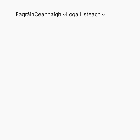
Eagráin
Ceannaigh
Logáil isteach