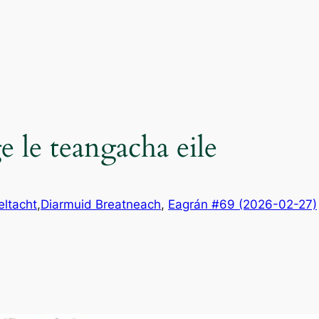
e le teangacha eile
eltacht
,
Diarmuid Breatneach
, 
Eagrán #69 (2026-02-27)