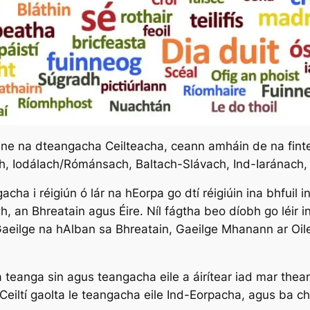
hfine na dteangacha Ceilteacha, ceann amháin de na fin
, Iodálach/Rómánsach, Baltach-Slávach, Ind-Iaránach, A
cha i réigiún ó lár na hEorpa go dtí réigiúin ina bhfuil in
h, an Bhreatain agus Éire. Níl fágtha beo díobh go léir i
 Gaeilge na hAlban sa Bhreatain, Gaeilge Mhanann ar Oi
r na teanga sin agus teangacha eile a áirítear iad mar t
e Ceiltí gaolta le teangacha eile Ind-Eorpacha, agus ba ch