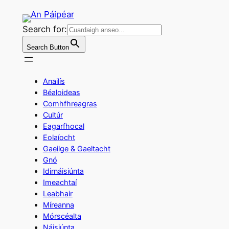
Skip
to
Search for:
content
Search Button
Anailís
Béaloideas
Comhfhreagras
Cultúr
Eagarfhocal
Eolaíocht
Gaeilge & Gaeltacht
Gnó
Idirnáisiúnta
Imeachtaí
Leabhair
Míreanna
Mórscéalta
Náisiúnta