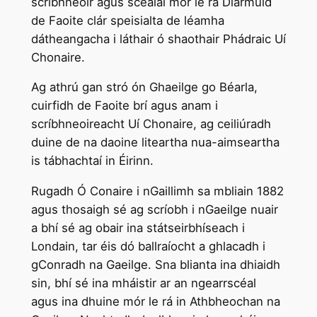
scríbhneoir agus scéalaí mór le rá Diarmuid
de Faoite clár speisialta de léamha
dátheangacha i láthair ó shaothair Phádraic Uí
Chonaire.
Ag athrú gan stró ón Ghaeilge go Béarla,
cuirfidh de Faoite brí agus anam i
scríbhneoireacht Uí Chonaire, ag ceiliúradh
duine de na daoine liteartha nua-aimseartha
is tábhachtaí in Éirinn.
Rugadh Ó Conaire i nGaillimh sa mbliain 1882
agus thosaigh sé ag scríobh i nGaeilge nuair
a bhí sé ag obair ina státseirbhíseach i
Londain, tar éis dó ballraíocht a ghlacadh i
gConradh na Gaeilge. Sna blianta ina dhiaidh
sin, bhí sé ina mháistir ar an ngearrscéal
agus ina dhuine mór le rá in Athbheochan na