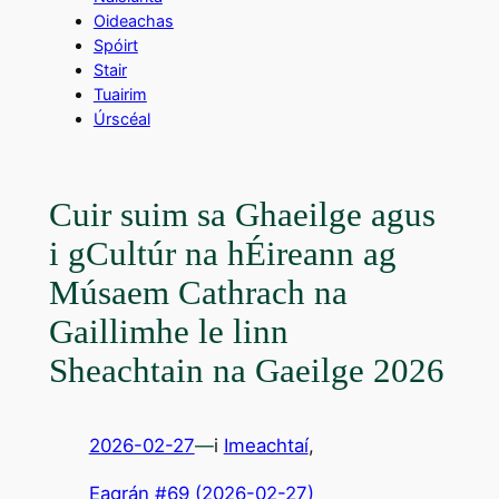
Oideachas
Spóirt
Stair
Tuairim
Úrscéal
Cuir suim sa Ghaeilge agus
i gCultúr na hÉireann ag
Músaem Cathrach na
Gaillimhe le linn
Sheachtain na Gaeilge 2026
2026-02-27
—
i
Imeachtaí
,
Eagrán #69 (2026-02-27)