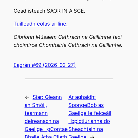
Cead isteach SAOR IN AISCE.
Tuilleadh eolas ar líne.
Oibríonn Músaem Cathrach na Gaillimhe faoi
choimirce Chomhairle Cathrach na Gaillimhe.
Eagrán #69 (2026-02-27)
←
Siar:
Gleann
Ar aghaidh:
an Smóil,
SpongeBob as
tearmann
Gaeilge le feiceáil
deireanach na
i bpictiúrlanna do
Gaeilge i gContae
Sheachtain na
Bhaile Átha Cliath
Gaeilge
→