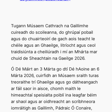
Tugann Músaem Cathrach na Gaillimhe
cuireadh do scoileanna, do ghrúpaí pobail
agus do chuairteoirí de gach aois teacht le
chéile agus an Ghaeilge, litríocht agus ceol
traidisiúnta a cheiliúradh i mí an Mhárta mar
chuid de Sheachtain na Gaeilge 2026.
Ó Dé Máirt an 3 Márta go dtí Dé hAoine an 6
Márta 2026, cuirfidh an Músaem sraith turas
treoraithe trí Ghaeilge agus go dátheangach
ar fáil saor in aisce, chomh maith le
himeachtaí speisialta poiblí ina leagfar béim
ar shaol agus ar oidhreacht an scríbhneora
iomráitigh as Gaillimh, Pádraic Ó Conaire,