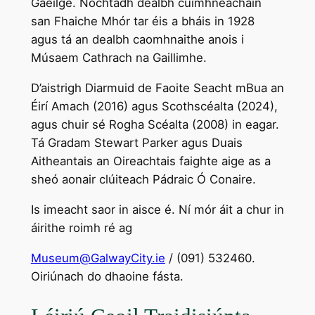
Gaeilge. Nochtadh dealbh cuimhneacháin
san Fhaiche Mhór tar éis a bháis in 1928
agus tá an dealbh caomhnaithe anois i
Músaem Cathrach na Gaillimhe.
D’aistrigh Diarmuid de Faoite Seacht mBua an
Éirí Amach (2016) agus Scothscéalta (2024),
agus chuir sé Rogha Scéalta (2008) in eagar.
Tá Gradam Stewart Parker agus Duais
Aitheantais an Oireachtais faighte aige as a
sheó aonair clúiteach Pádraic Ó Conaire.
Is imeacht saor in aisce é. Ní mór áit a chur in
áirithe roimh ré ag
Museum@GalwayCity.ie
/ (091) 532460.
Oiriúnach do dhaoine fásta.