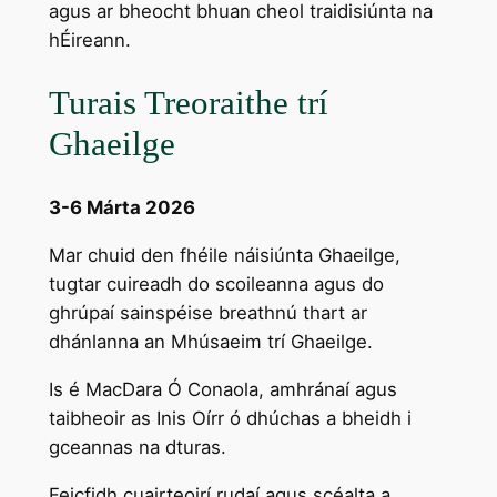
agus ar bheocht bhuan cheol traidisiúnta na
hÉireann.
Turais Treoraithe trí
Ghaeilge
3-6 Márta 2026
Mar chuid den fhéile náisiúnta Ghaeilge,
tugtar cuireadh do scoileanna agus do
ghrúpaí sainspéise breathnú thart ar
dhánlanna an Mhúsaeim trí Ghaeilge.
Is é MacDara Ó Conaola, amhránaí agus
taibheoir as Inis Oírr ó dhúchas a bheidh i
gceannas na dturas.
Feicfidh cuairteoirí rudaí agus scéalta a