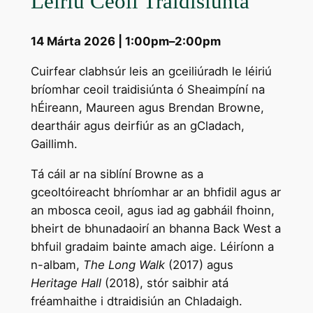
Léiriú Ceoil Traidisiúnta
14 Márta 2026 | 1:00pm–2:00pm
Cuirfear clabhsúr leis an gceiliúradh le léiriú
bríomhar ceoil traidisiúnta ó Sheaimpíní na
hÉireann, Maureen agus Brendan Browne,
deartháir agus deirfiúr as an gCladach,
Gaillimh.
Tá cáil ar na siblíní Browne as a
gceoltóireacht bhríomhar ar an bhfidil agus ar
an mbosca ceoil, agus iad ag gabháil fhoinn,
bheirt de bhunadaoirí an bhanna Back West a
bhfuil gradaim bainte amach aige. Léiríonn a
n-albam,
The Long Walk
(2017) agus
Heritage Hall
(2018), stór saibhir atá
fréamhaithe i dtraidisiún an Chladaigh.