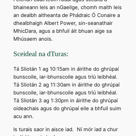
bhaineann leis an nGaeilge, chomh maith leis
an dealbh aitheanta de Phádraic Ó Conaire a
dhealbhaigh Albert Power, sin-seanathair
MhicDara, agus a bhfuil áit bhuan aige sa
Mhúsaem anois.
Sceideal na dTuras:
Tá Sliotán 1 ag 10:15am in áirithe do ghrúpaí
bunscoile, iar-bhunscoile agus tríú leibhéal.
Tá Sliotán 2 ag 11:30am in áirithe do ghrúpaí
bunscoile, iar-bhunscoile agus tríú leibhéal.
Tá Sliotán 3 ag 1:30pm in áirithe do ghrúpaí
oideachais agus do ghrúpaí eile a bhfuil suim
acu ann.
Is turais saor in aisce iad. Ní mór iad a chur