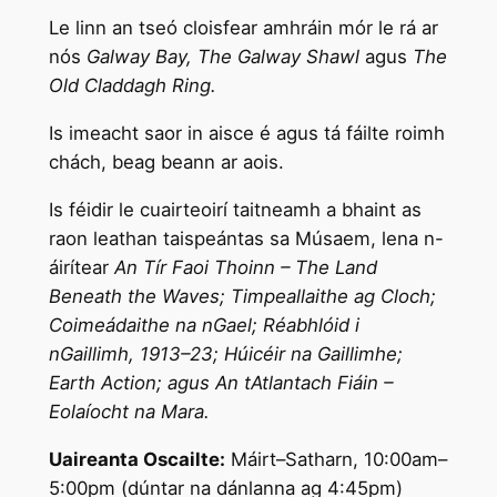
Le linn an tseó cloisfear amhráin mór le rá ar
nós
Galway Bay, The Galway Shawl
agus
The
Old Claddagh Ring.
Is imeacht saor in aisce é agus tá fáilte roimh
chách, beag beann ar aois.
Is féidir le cuairteoirí taitneamh a bhaint as
raon leathan taispeántas sa Músaem, lena n-
áirítear
An Tír Faoi Thoinn – The Land
Beneath the Waves; Timpeallaithe ag Cloch;
Coimeádaithe na nGael; Réabhlóid i
nGaillimh, 1913–23; Húicéir na Gaillimhe;
Earth Action; agus An tAtlantach Fiáin –
Eolaíocht na Mara.
Uaireanta Oscailte:
Máirt–Satharn, 10:00am–
5:00pm (dúntar na dánlanna ag 4:45pm)