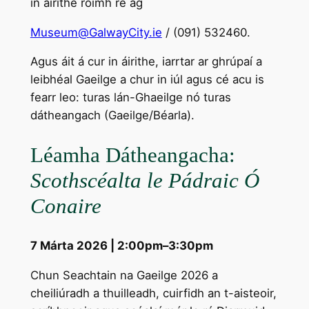
in áirithe roimh ré ag
Museum@GalwayCity.ie
/ (091) 532460.
Agus áit á cur in áirithe, iarrtar ar ghrúpaí a
leibhéal Gaeilge a chur in iúl agus cé acu is
fearr leo: turas lán-Ghaeilge nó turas
dátheangach (Gaeilge/Béarla).
Léamha Dátheangacha:
Scothscéalta le Pádraic Ó
Conaire
7 Márta 2026 | 2:00pm–3:30pm
Chun Seachtain na Gaeilge 2026 a
cheiliúradh a thuilleadh, cuirfidh an t-aisteoir,