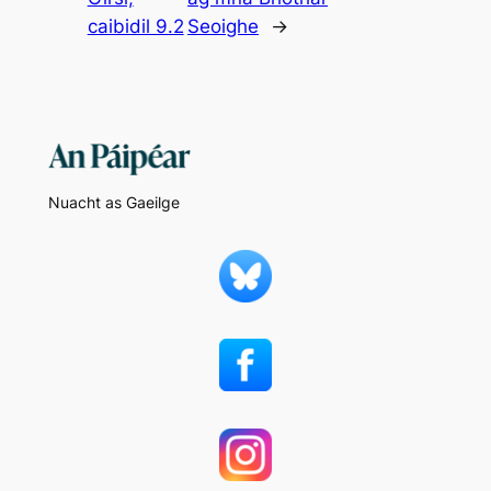
caibidil 9.2
Seoighe
→
Nuacht as Gaeilge