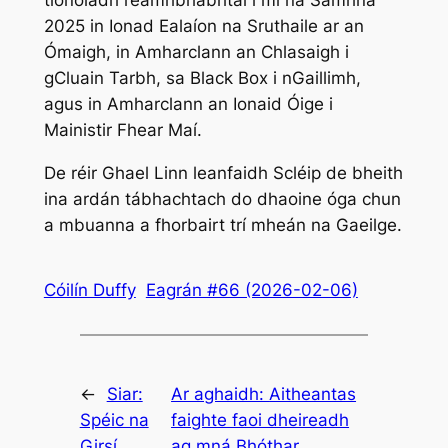
2025 in Ionad Ealaíon na Sruthaile ar an
Ómaigh, in Amharclann an Chlasaigh i
gCluain Tarbh, sa Black Box i nGaillimh,
agus in Amharclann an Ionaid Óige i
Mainistir Fhear Maí.
De réir Ghael Linn leanfaidh Scléip de bheith
ina ardán tábhachtach do dhaoine óga chun
a mbuanna a fhorbairt trí mheán na Gaeilge.
Cóilín Duffy
Eagrán #66 (2026-02-06)
←
Siar:
Ar aghaidh:
Aitheantas
Spéic na
faighte faoi dheireadh
Girsí,
ag mná Bhóthar