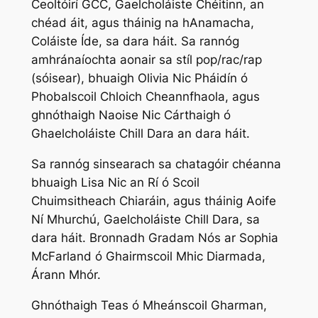
Ceoltóirí GCC, Gaelcholáiste Chéitinn, an
chéad áit, agus tháinig na hAnamacha,
Coláiste Íde, sa dara háit. Sa rannóg
amhránaíochta aonair sa stíl pop/rac/rap
(sóisear), bhuaigh Olivia Nic Pháidín ó
Phobalscoil Chloich Cheannfhaola, agus
ghnóthaigh Naoise Nic Cárthaigh ó
Ghaelcholáiste Chill Dara an dara háit.
Sa rannóg sinsearach sa chatagóir chéanna
bhuaigh Lisa Nic an Rí ó Scoil
Chuimsitheach Chiaráin, agus tháinig Aoife
Ní Mhurchú, Gaelcholáiste Chill Dara, sa
dara háit. Bronnadh Gradam Nós ar Sophia
McFarland ó Ghairmscoil Mhic Diarmada,
Árann Mhór.
Ghnóthaigh Teas ó Mheánscoil Gharman,