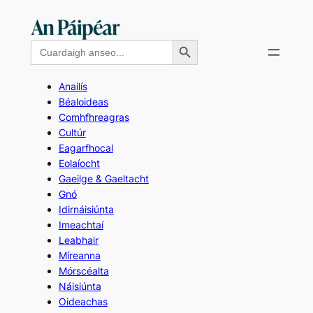
Skip
to
Search Button
Search
content
for:
Anailís
Béaloideas
Comhfhreagras
Cultúr
Eagarfhocal
Eolaíocht
Gaeilge & Gaeltacht
Gnó
Idirnáisiúnta
Imeachtaí
Leabhair
Míreanna
Mórscéalta
Náisiúnta
Oideachas