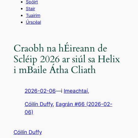
Spóirt
Stair
Tuairim
Úrscéal
Craobh na hÉireann de
Scléip 2026 ar siúl sa Helix
i mBaile Átha Cliath
2026-02-06
—
i
Imeachtaí
,
Cóilín Duffy
, 
Eagrán #66 (2026-02-
06)
Cóilín Duffy