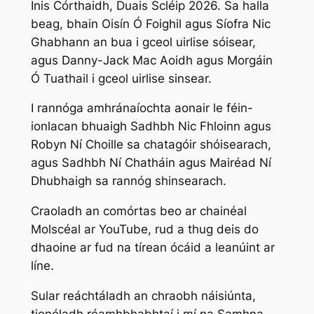
Inis Córthaidh, Duais Scléip 2026. Sa halla
beag, bhain Oisín Ó Foighil agus Síofra Nic
Ghabhann an bua i gceol uirlise sóisear,
agus Danny-Jack Mac Aoidh agus Morgáin
Ó Tuathail i gceol uirlise sinsear.
I rannóga amhránaíochta aonair le féin-
ionlacan bhuaigh Sadhbh Nic Fhloinn agus
Robyn Ní Choille sa chatagóir shóisearach,
agus Sadhbh Ní Chatháin agus Mairéad Ní
Dhubhaigh sa rannóg shinsearach.
Craoladh an comórtas beo ar chainéal
Molscéal ar YouTube, rud a thug deis do
dhaoine ar fud na tírean ócáid a leanúint ar
líne.
Sular reáchtáladh an chraobh náisiúnta,
tionóladh réamhbhabhtaí i mí na Samhna