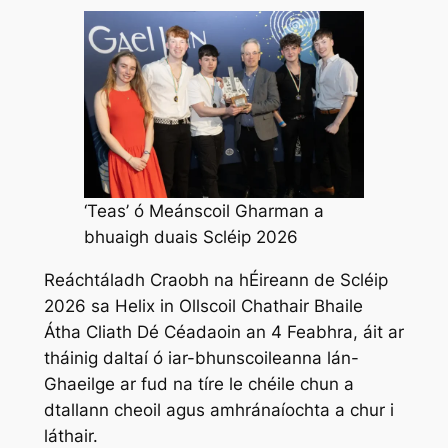
‘Teas’ ó Meánscoil Gharman a
bhuaigh duais Scléip 2026
Reáchtáladh Craobh na hÉireann de Scléip
2026 sa Helix in Ollscoil Chathair Bhaile
Átha Cliath Dé Céadaoin an 4 Feabhra, áit ar
tháinig daltaí ó iar-bhunscoileanna lán-
Ghaeilge ar fud na tíre le chéile chun a
dtallann cheoil agus amhránaíochta a chur i
láthair.