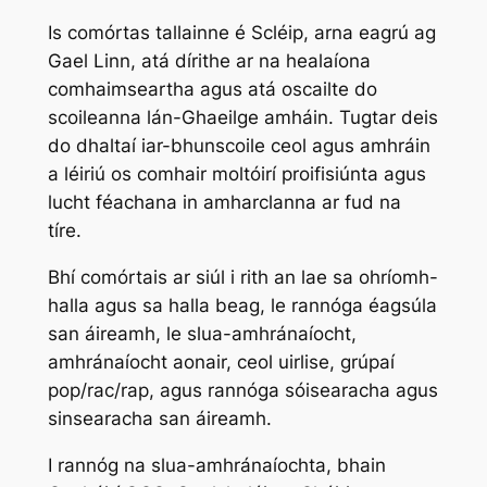
Is comórtas tallainne é Scléip, arna eagrú ag
Gael Linn, atá dírithe ar na healaíona
comhaimseartha agus atá oscailte do
scoileanna lán-Ghaeilge amháin. Tugtar deis
do dhaltaí iar-bhunscoile ceol agus amhráin
a léiriú os comhair moltóirí proifisiúnta agus
lucht féachana in amharclanna ar fud na
tíre.
Bhí comórtais ar siúl i rith an lae sa ohríomh-
halla agus sa halla beag, le rannóga éagsúla
san áireamh, le slua-amhránaíocht,
amhránaíocht aonair, ceol uirlise, grúpaí
pop/rac/rap, agus rannóga sóisearacha agus
sinsearacha san áireamh.
I rannóg na slua-amhránaíochta, bhain