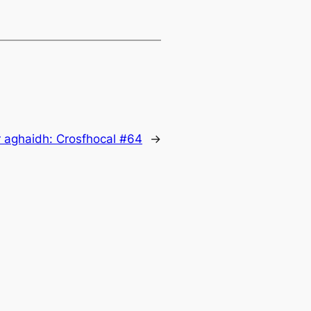
r aghaidh:
Crosfhocal #64
→