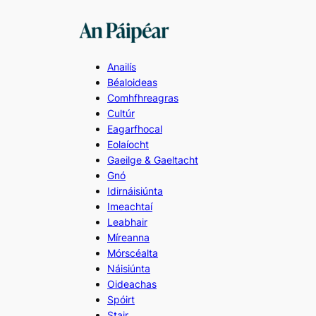
Skip
to
content
Anailís
Béaloideas
Comhfhreagras
Cultúr
Eagarfhocal
Eolaíocht
Gaeilge & Gaeltacht
Gnó
Idirnáisiúnta
Imeachtaí
Leabhair
Míreanna
Mórscéalta
Náisiúnta
Oideachas
Spóirt
Stair