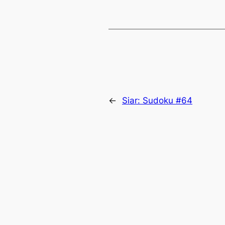
←
Siar:
Sudoku #64