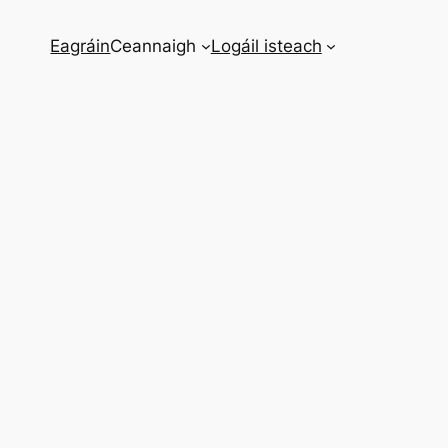
Eagráin
Ceannaigh
Logáil isteach