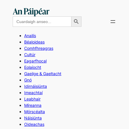
Skip
to
Search Button
Search
content
for:
Anailís
Béaloideas
Comhfhreagras
Cultúr
Eagarfhocal
Eolaíocht
Gaeilge & Gaeltacht
Gnó
Idirnáisiúnta
Imeachtaí
Leabhair
Míreanna
Mórscéalta
Náisiúnta
Oideachas