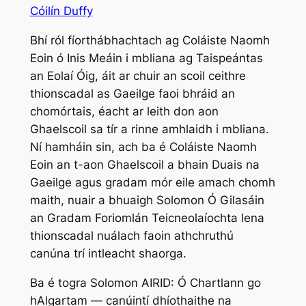
Cóilín Duffy
Bhí ról fíorthábhachtach ag Coláiste Naomh
Eoin ó Inis Meáin i mbliana ag Taispeántas
an Eolaí Óig, áit ar chuir an scoil ceithre
thionscadal as Gaeilge faoi bhráid an
chomórtais, éacht ar leith don aon
Ghaelscoil sa tír a rinne amhlaidh i mbliana.
Ní hamháin sin, ach ba é Coláiste Naomh
Eoin an t-aon Ghaelscoil a bhain Duais na
Gaeilge agus gradam mór eile amach chomh
maith, nuair a bhuaigh Solomon Ó Gilasáin
an Gradam Foriomlán Teicneolaíochta lena
thionscadal nuálach faoin athchruthú
canúna trí intleacht shaorga.
Ba é togra Solomon
AIRID: Ó Chartlann go
hAlgartam — canúintí dhíothaithe na