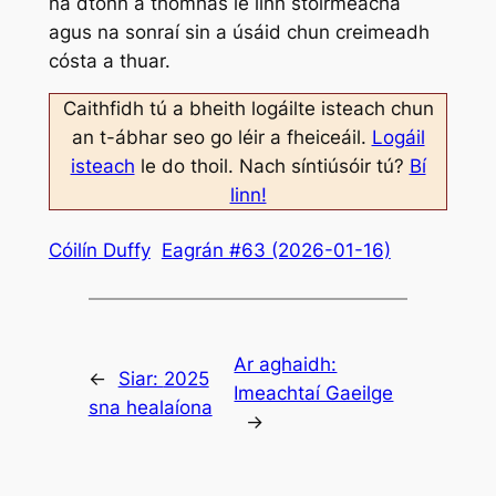
na dtonn a thomhas le linn stoirmeacha
agus na sonraí sin a úsáid chun creimeadh
cósta a thuar.
Caithfidh tú a bheith logáilte isteach chun
an t-ábhar seo go léir a fheiceáil.
Logáil
isteach
le do thoil. Nach síntiúsóir tú?
Bí
linn!
Cóilín Duffy
Eagrán #63 (2026-01-16)
Ar aghaidh:
←
Siar:
2025
Imeachtaí Gaeilge
sna healaíona
→