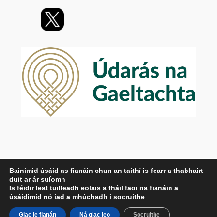
Príobháideachas
Bainimid úsáid as fianáin chun an taithí is fearr a thabhairt
duit ar ár suíomh
Beartas Príobháideachais
Is féidir leat tuilleadh eolais a fháil faoi na fianáin a
Téarmaí agus Coinníollacha
úsáidimid nó iad a mhúchadh i
socruithe
Déan Teagmháil Linn
Glac le fianán
Ná glac leo
Socruithe