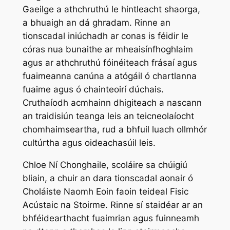
Gaeilge a athchruthú le hintleacht shaorga
,
a bhuaigh an dá ghradam. Rinne an
tionscadal iniúchadh ar conas is féidir le
córas nua bunaithe ar mheaisínfhoghlaim
agus ar athchruthú fóinéiteach frásaí agus
fuaimeanna canúna a atógáil ó chartlanna
fuaime agus ó chainteoirí dúchais.
Cruthaíodh acmhainn dhigiteach a nascann
an traidisiún teanga leis an teicneolaíocht
chomhaimseartha, rud a bhfuil luach ollmhór
cultúrtha agus oideachasúil leis.
Chloe Ní Chonghaile, scoláire sa chúigiú
bliain, a chuir an dara tionscadal aonair ó
Choláiste Naomh Eoin faoin teideal
Fisic
Acústaic na Stoirme
. Rinne sí staidéar ar an
bhféidearthacht fuaimrian agus fuinneamh