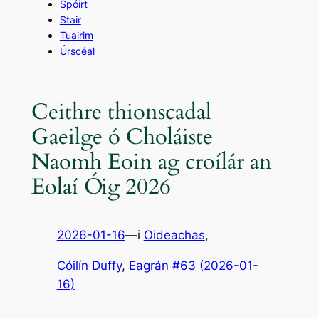
Spóirt
Stair
Tuairim
Úrscéal
Ceithre thionscadal
Gaeilge ó Choláiste
Naomh Eoin ag croílár an
Eolaí Óig 2026
2026-01-16
—
i
Oideachas
,
Cóilín Duffy
, 
Eagrán #63 (2026-01-
16)