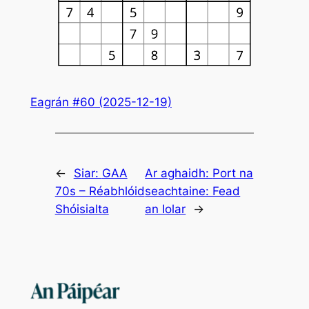
Eagrán #60 (2025-12-19)
←
Siar:
GAA
Ar aghaidh:
Port na
70s – Réabhlóid
seachtaine: Fead
Shóisialta
an Iolar
→