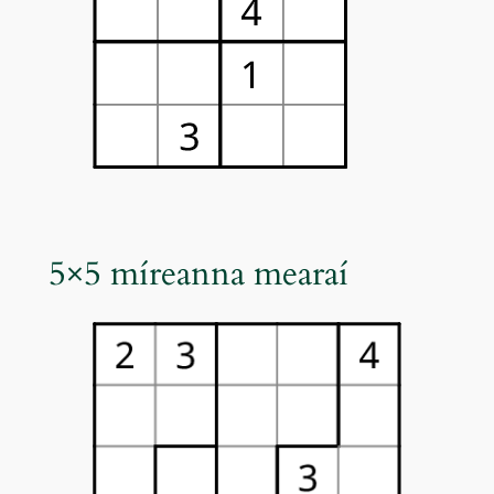
5×5 míreanna mearaí