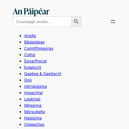
Skip
to
Search Button
Search
content
for:
Anailís
Béaloideas
Comhfhreagras
Cultúr
Eagarfhocal
Eolaíocht
Gaeilge & Gaeltacht
Gnó
Idirnáisiúnta
Imeachtaí
Leabhair
Míreanna
Mórscéalta
Náisiúnta
Oideachas