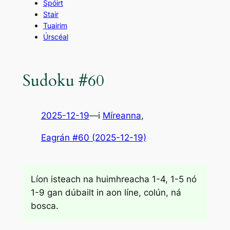
Spóirt
Stair
Tuairim
Úrscéal
Sudoku #60
2025-12-19
—
i
Míreanna
,
Eagrán #60 (2025-12-19)
Líon isteach na huimhreacha 1-4, 1-5 nó
1-9 gan dúbailt in aon líne, colún, ná
bosca.