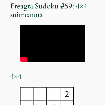
Freagra Sudoku #59: 4×4
suimeanna
4×4