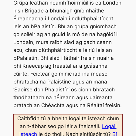
Grúpa leathan neamhfhoirmiúil is ea London
Irish Brigade a bhunaigh gníomhaithe
Éireannacha i Londain i ndlúthpháirtíocht
leis an bPalaistín. Bhí an grúpa gníomhach
go soiléir ag an gcuid is mó de na hagóidí i
Londain, mura raibh siad ag gach ceann
acu, chun dlúthpháirtíocht a léiriú leis an
bPalaistín. Bhí siad i láthair freisin nuair a
bhí Kneecap ag freastal ar a gcásanna
cúirte. Feictear go minic iad ina measc
bhratacha na Palaistíne agus an mana
‘Saoirse don Phalaistín’ os cionn bhratach
thrídhathach na hÉireann agus uaireanta
bratach an Chéachta agus na Réaltaí freisin.
Caithfidh tú a bheith logáilte isteach chun
an t-ábhar seo go léir a fheiceáil.
Logáil
isteach
le do thoil. Nach síntiúsóir tú?
Bí