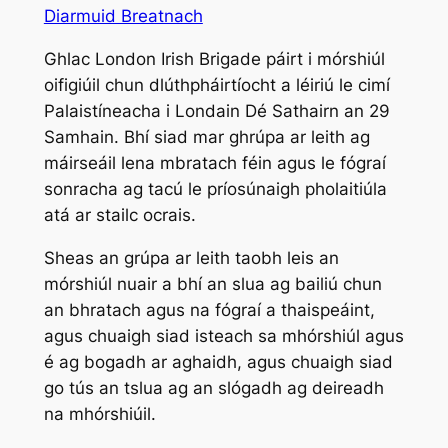
Diarmuid Breatnach
Ghlac London Irish Brigade páirt i mórshiúl
oifigiúil chun dlúthpháirtíocht a léiriú le cimí
Palaistíneacha i Londain Dé Sathairn an 29
Samhain. Bhí siad mar ghrúpa ar leith ag
máirseáil lena mbratach féin agus le fógraí
sonracha ag tacú le príosúnaigh pholaitiúla
atá ar stailc ocrais.
Sheas an grúpa ar leith taobh leis an
mórshiúl nuair a bhí an slua ag bailiú chun
an bhratach agus na fógraí a thaispeáint,
agus chuaigh siad isteach sa mhórshiúl agus
é ag bogadh ar aghaidh, agus chuaigh siad
go tús an tslua ag an slógadh ag deireadh
na mhórshiúil.