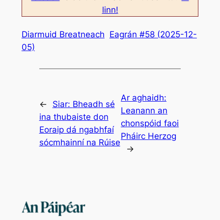
linn!
Diarmuid Breatneach
Eagrán #58 (2025-12-
05)
Ar aghaidh:
←
Siar:
Bheadh sé
Leanann an
ina thubaiste don
chonspóid faoi
Eoraip dá ngabhfaí
Pháirc Herzog
sócmhainní na Rúise
→