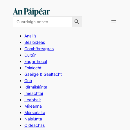
Skip
to
Search Button
Search
content
for:
Anailís
Béaloideas
Comhfhreagras
Cultúr
Eagarfhocal
Eolaíocht
Gaeilge & Gaeltacht
Gnó
Idirnáisiúnta
Imeachtaí
Leabhair
Míreanna
Mórscéalta
Náisiúnta
Oideachas