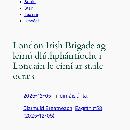
Spóirt
Stair
Tuairim
Úrscéal
London Irish Brigade ag
léiriú dlúthpháirtíocht i
Londain le cimí ar stailc
ocrais
2025-12-05
—
i
Idirnáisiúnta
,
Diarmuid Breatneach
, 
Eagrán #58
(2025-12-05)