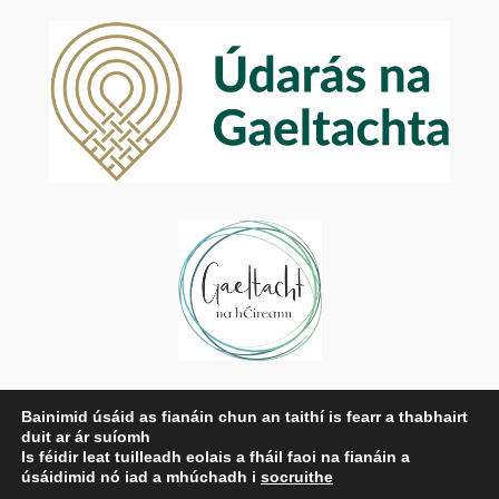
Príobháideachas
Bainimid úsáid as fianáin chun an taithí is fearr a thabhairt
duit ar ár suíomh
Beartas Príobháideachais
Is féidir leat tuilleadh eolais a fháil faoi na fianáin a
Téarmaí agus Coinníollacha
úsáidimid nó iad a mhúchadh i
socruithe
Déan Teagmháil Linn