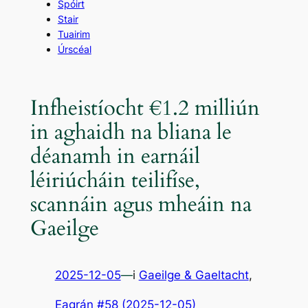
Spóirt
Stair
Tuairim
Úrscéal
Infheistíocht €1.2 milliún
in aghaidh na bliana le
déanamh in earnáil
léiriúcháin teilifíse,
scannáin agus mheáin na
Gaeilge
2025-12-05
—
i
Gaeilge & Gaeltacht
,
Eagrán #58 (2025-12-05)