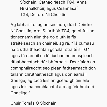
Síocháin, Cathaoirleach TG4, Anna
Ní Ghallchóir, agus Ceannasaí
TG4, Deirdre Ní Choistín.
Ag labhairt di ag an seoladh, dúirt Deirdre
Ní Choistín, Ard-Stiúrthóir TG4, go bhfuil an
tionscnamh ailínithe go dlúth le fís
straitéiseach an chainéil, ag rá, “Tá cumasú
na cruthaitheachta i gcroílár straitéis TG4
agus tá earnáil na léiriúchán neamhspleách
ríthábhachtach dár bhforbairt. Dearfaidh an
comhpháirtíocht seo plean fadtéarmach don
tallann chruthaitheach agus don earnáil
Gaeilge, ag tacú leis an gcéad ghlúin eile
agus leis na comhlachtaí atá ag feidhmiú trí
Ghaeilge.”
Chuir Tomás Ó Síocháin,