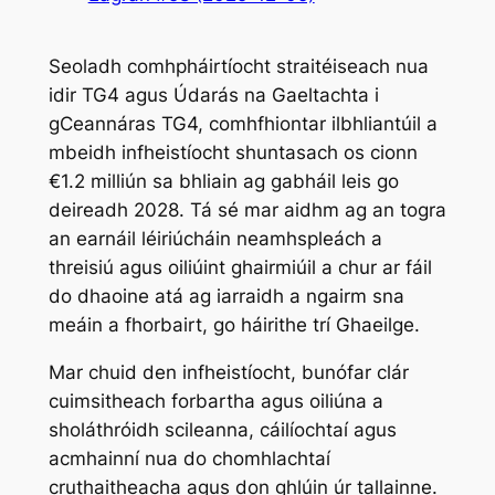
Seoladh comhpháirtíocht straitéiseach nua
idir TG4 agus Údarás na Gaeltachta i
gCeannáras TG4, comhfhiontar ilbhliantúil a
mbeidh infheistíocht shuntasach os cionn
€1.2 milliún sa bhliain ag gabháil leis go
deireadh 2028. Tá sé mar aidhm ag an togra
an earnáil léiriúcháin neamhspleách a
threisiú agus oiliúint ghairmiúil a chur ar fáil
do dhaoine atá ag iarraidh a ngairm sna
meáin a fhorbairt, go háirithe trí Ghaeilge.
Mar chuid den infheistíocht, bunófar clár
cuimsitheach forbartha agus oiliúna a
sholáthróidh scileanna, cáilíochtaí agus
acmhainní nua do chomhlachtaí
cruthaitheacha agus don ghlúin úr tallainne.