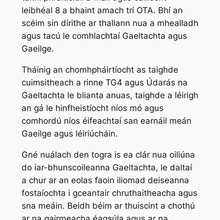
leibhéal 8 a bhaint amach trí OTA. Bhí an
scéim sin dírithe ar thallann nua a mhealladh
agus tacú le comhlachtaí Gaeltachta agus
Gaeilge.
Tháinig an chomhpháirtíocht as taighde
cuimsitheach a rinne TG4 agus Údarás na
Gaeltachta le blianta anuas, taighde a léirigh
an gá le hinfheistíocht níos mó agus
comhordú níos éifeachtaí san earnáil meán
Gaeilge agus léiriúcháin.
Gné nuálach den togra is ea clár nua oiliúna
do iar-bhunscoileanna Gaeltachta, le daltaí
a chur ar an eolas faoin iliomad deiseanna
fostaíochta i gceantair chruthaitheacha agus
sna meáin. Beidh béim ar thuiscint a chothú
ar na gairmeacha éagsúla agus ar na