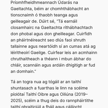
Príomhfheidhmeannach Údarás na
Gaeltachta, béim ar chomhthábhacht an
tionscnaimh ó thaobh teanga agus
geilleagair de. Dúirt sé, “Tá earnáil
closamhairc na Gaeltachta ríthábhachtach
don phobal agus don gheilleagar. Cuirfidh
an pháirtnéireacht seo dlús faoi shruth
tallainne agus neartóidh sí an cumas atá ag
léiritheoirí Gaeilge. Cuirfear leis an acmhainn
chruthaitheach a théann i mbun ábhar do
chláir, scannáin agus ardáin dhigitigh ar fud
an domhain.”
Tá an togra nua ag tógáil ar an taithí
shuntasach a fuarthas le linn na scéime
píolótaí Taithí Oibre agus Oiliúna (2019–
2025), scéim a thug deis do rannpháirtithe
taithí phraiticiúil a fháil agus cáilíocht