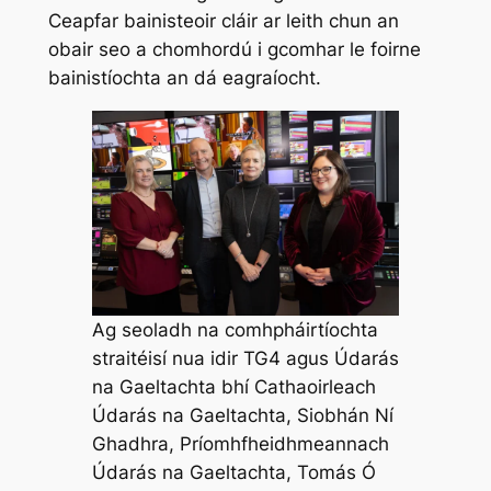
Ceapfar bainisteoir cláir ar leith chun an
obair seo a chomhordú i gcomhar le foirne
bainistíochta an dá eagraíocht.
Ag seoladh na comhpháirtíochta
straitéisí nua idir TG4 agus Údarás
na Gaeltachta bhí Cathaoirleach
Údarás na Gaeltachta, Siobhán Ní
Ghadhra, Príomhfheidhmeannach
Údarás na Gaeltachta, Tomás Ó