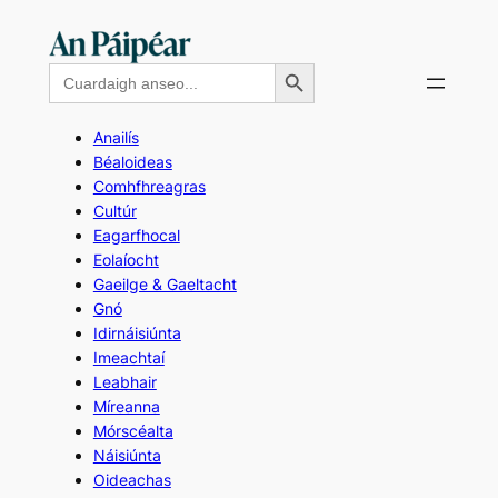
Skip
to
Search Button
Search
content
for:
Anailís
Béaloideas
Comhfhreagras
Cultúr
Eagarfhocal
Eolaíocht
Gaeilge & Gaeltacht
Gnó
Idirnáisiúnta
Imeachtaí
Leabhair
Míreanna
Mórscéalta
Náisiúnta
Oideachas