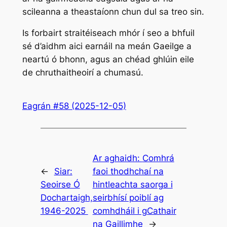
scileanna a theastaíonn chun dul sa treo sin.
Is forbairt straitéiseach mhór í seo a bhfuil
sé d’aidhm aici earnáil na meán Gaeilge a
neartú ó bhonn, agus an chéad ghlúin eile
de chruthaitheoirí a chumasú.
Eagrán #58 (2025-12-05)
Ar aghaidh:
Comhrá
←
Siar:
faoi thodhchaí na
Seoirse Ó
hintleachta saorga i
Dochartaigh,
seirbhísí poiblí ag
1946-2025
comhdháil i gCathair
na Gaillimhe
→