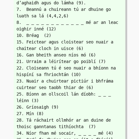
d’aghaidh agus do lámha (9). 
7.  Beannú a chuireann tú ar dhuine go 
luath sa lá (4,4,2,6)
8.  _ _ _ _ _ _ _ _ _ _ _ _ mé ar an leac 
oighir inné (12)
10. Bréag  (2)
15. Feictear agus cloistear seo nuair a 
chaitear cloch in uisce (6)
16. Gan bheith anseo níos mó (6)
21. Urraim a léirítear go poiblí (7)
22. Cloiseann tú é seo nuair a bhíonn na 
hispíní sa fhriochtán (10)
23. Nuair a chuirtear pictiúr i bhfráma 
cuirtear seo taobh thiar de (6)
25. Bíonn an ollscoil lán díobh: _ _ _ 
léinn (3)
26. Gríosaigh (9)
27. Mín (8)
28. Tá ráchairt ollmhór ar an duine de 
thoisc ganntanas tithíochta  (7)
34. Níor fhan mé socair, _ _ _ _ mé (4)