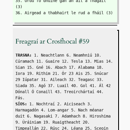
35. Ordú fo dhuine gan an áit a fhágáil 
(3)
36. Airgead a thabhairt le rud a fháil (3)
Freagraí ar Crosfhocal #59
TRASNA:
 1. Neachtlann 6. Neamhniú 10. 
Cúramach 11. Guaire 12. Tesla 13. Mias 14. 
Sian 15. Gné 16. Abach 17. Alabama 18. 
Iora 19. Rithim 21. Ór 23 Ais 25. Snúcar 
29 Iúpatar 31. Aileach 32. Teagasc 33. 
Siada 35. Agó 37. Luail 40. Gol 41. Ál 42 
Dónall Ó Conaill 43. Treoirchártaí 44. 
Fás. 
SÍOS:
 1. Nochtraí 2. Aiciseach 3. 
Harmagadón 4. Lom-angar 5. Nach méanar 
duit 6. Nagasaki 7. Adamhach 8. Hiroshima 
9. Úráiniam 19. Ruaigtheacht 20. 
Timpeallán 22. Rúsc 24. Léana 25. Sceoin 