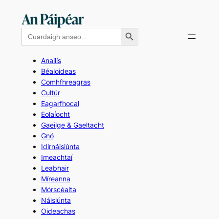
Skip
to
Search Button
Search
content
for:
Anailís
Béaloideas
Comhfhreagras
Cultúr
Eagarfhocal
Eolaíocht
Gaeilge & Gaeltacht
Gnó
Idirnáisiúnta
Imeachtaí
Leabhair
Míreanna
Mórscéalta
Náisiúnta
Oideachas