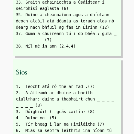
33, Sraith achainíochta a úsáidtear i 
seirbhísí eaglasta (6)
35. Duine a cheannaíonn agus a dhíolann 
deoch alcóil atá déanta as toradh glas nó 
dearg nach bhfuil ag fás in Éirinn (12)
37. Guma a chuireann tú i do bhéal: guma _ 
_ _ _ _ _ _ (7)
38. Níl mé in ann (2,4,4)
Síos
1.  Teocht atá ró-the ar fad .(7)
2.  A áiteamh ar dhuine a bheith 
ciallmhar: duine a thabhairt chun _ _ _ _ 
_ _ _ _ (8)
3.  Dóighiúil (i gcás cailín) (8)
4.  Duine óg  (5)
5.  Tír bheag i lár na Himiléithe (7) 
6.  Mias sa seomra leithris ina níonn tú 