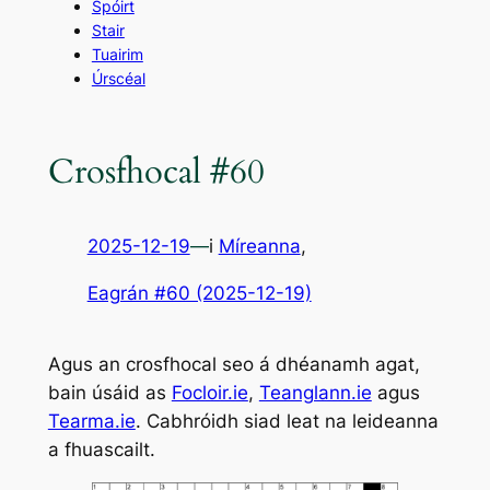
Spóirt
Stair
Tuairim
Úrscéal
Crosfhocal #60
2025-12-19
—
i
Míreanna
,
Eagrán #60 (2025-12-19)
Agus an crosfhocal seo á dhéanamh agat,
bain úsáid as
Focloir.ie
,
Teanglann.ie
agus
Tearma.ie
. Cabhróidh siad leat na leideanna
a fhuascailt.