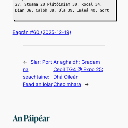
27. Stuama 28 Plútóiniam 30. Rocal 34. 
Dian 36. Calbh 38. Ula 39. Imleá 40. Gort
Eagrán #60 (2025-12-19)
←
Siar:
Port
Ar aghaidh:
Gradam
na
Ceoil TG4 @ Expo 25:
seachtaine:
Dhá Oileán
Fead an Iolar
Cheolmhara
→