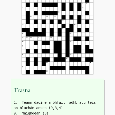
Trasna
1.  Téann daoine a bhfuil fadhb acu leis 
an ólachán anseo (9,3,4)
9.  Maighdean (3)