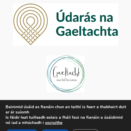
Príobháideachas
Bainimid úsáid as fianáin chun an taithí is fearr a thabhairt duit
ar ár suíomh
Beartas Príobháideachais
Is féidir leat tuilleadh eolais a fháil faoi na fianáin a úsáidimid
Téarmaí agus Coinníollacha
nó iad a mhúchadh i
socruithe
Déan Teagmháil Linn