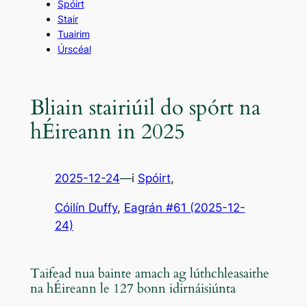
Spóirt
Stair
Tuairim
Úrscéal
Bliain stairiúil do spórt na
hÉireann in 2025
2025-12-24
—
i
Spóirt
,
Cóilín Duffy
, 
Eagrán #61 (2025-12-
24)
Taifead nua bainte amach ag lúthchleasaithe
na hÉireann le 127 bonn idirnáisiúnta