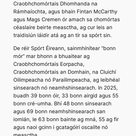
Craobhchomórtais Dhomhanda na
Rámhaíochta, agus bhain Fintan McCarthy
agus Mags Cremen ór amach sa chomórtas
céaslaire beirte measctha, ag cur leis an
traidisiún láidir atá ag an tír sa spórt sin.
De réir Spórt Éireann, sainmhínítear “bonn
mór” mar bhonn a bhuaitear ag
Craobhchomórtais Eorpacha,
Craobhchomórtais an Domhain, na Cluichí
Oilimpeacha nó Parailimpeacha, ag leibhéal
sinsearach nó neamhshinsearach. In 2025,
buadh 39 bonn óir, 33 bonn airgid agus 55
bonn cré-umha. Bhí 48 bonn sinsearach
agus 69 bonn neamhshinsearach san
iomlán, le 63 bonn bainte ag mná, 55 ag fir
agus naoi gcinn i gcatagóirí oscailte nó
measctha.