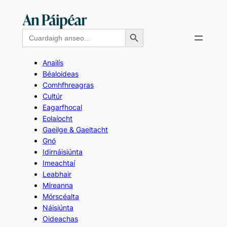
Skip
to
Search Button
Search
content
for:
Anailís
Béaloideas
Comhfhreagras
Cultúr
Eagarfhocal
Eolaíocht
Gaeilge & Gaeltacht
Gnó
Idirnáisiúnta
Imeachtaí
Leabhair
Míreanna
Mórscéalta
Náisiúnta
Oideachas