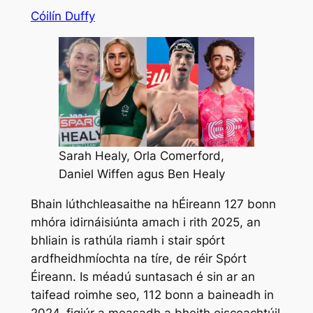
Cóilín Duffy
Sarah Healy, Orla Comerford,
Daniel Wiffen agus Ben Healy
Bhain lúthchleasaithe na hÉireann 127 bonn
mhóra idirnáisiúnta amach i rith 2025, an
bhliain is rathúla riamh i stair spórt
ardfheidhmíochta na tíre, de réir Spórt
Éireann. Is méadú suntasach é sin ar an
taifead roimhe seo, 112 bonn a baineadh in
2024, figiúr a measadh a bheith eisceachtúil