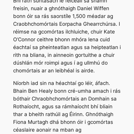
Bhí rath suntasach le feiceáil sa snámh
freisin, nuair a ghnóthaigh Daniel Wiffen
bonn óir sa rás saorstíle 1,500 méadar ag
Craobhchomórtais Eorpacha Ghearrchúrsa. I
réimse na gcomórtas ilchluiche, chuir Kate
O’Connor ceithre bhonn mhóra lena cuid
éachtaí sa pheinteatlan agus sa heipteatlan i
rith na bliana, in ainneoin gortuithe a chuir
dúshlán mór roimpi agus í ag ullmhú do
chomórtais ar an leibhéal is airde.
Níorbh iad sin na héachtaí go léir, áfach.
Bhain Ben Healy bonn cré-umha amach i rás
bóthair Chraobhchomórtais an Domhain sa
Rothaíocht, agus sa rámhaíocht bhí bliain
thar a bheith rathúil ag Éirinn. Ghnóthaigh
Fiona Murtagh dhá bhonn óir i gcomórtas
céaslaire aonair na mban ag