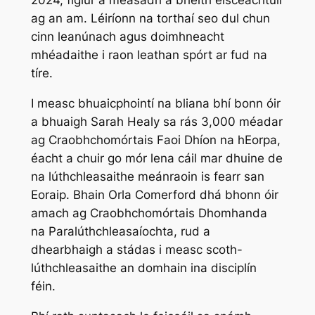
ag an am. Léiríonn na torthaí seo dul chun
cinn leanúnach agus doimhneacht
mhéadaithe i raon leathan spórt ar fud na
tíre.
I measc bhuaicphointí na bliana bhí bonn óir
a bhuaigh Sarah Healy sa rás 3,000 méadar
ag Craobhchomórtais Faoi Dhíon na hEorpa,
éacht a chuir go mór lena cáil mar dhuine de
na lúthchleasaithe meánraoin is fearr san
Eoraip. Bhain Orla Comerford dhá bhonn óir
amach ag Craobhchomórtais Dhomhanda
na Paralúthchleasaíochta, rud a
dhearbhaigh a stádas i measc scoth-
lúthchleasaithe an domhain ina disciplín
féin.