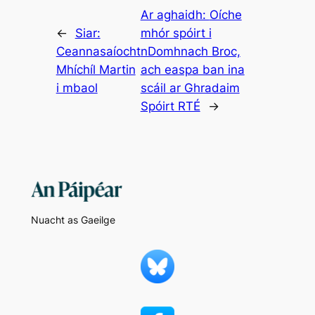
Ar aghaidh:
Oíche
←
Siar:
mhór spóirt i
Ceannasaíocht
nDomhnach Broc,
Mhíchíl Martin
ach easpa ban ina
i mbaol
scáil ar Ghradaim
Spóirt RTÉ
→
Nuacht as Gaeilge