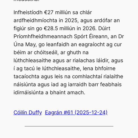
Infheistíodh €27 milliún sa chlár
ardfheidhmíochta in 2025, agus ardófar an
figiúr sin go €28.5 milliún in 2026. Dúirt
Príomhfheidhmeannach Spórt Éireann, an Dr
Úna May, go leanfaidh an eagraíocht ag cur
béim ar chóitseáil, ar ghuth na
lúthchleasaithe agus ar rialachas láidir, agus
í ag tacú le lúthchleasaithe, lena bhfoirne
tacaíochta agus leis na comhlachtaí rialaithe
náisiúnta agus iad ag iarraidh barr feabhais
idirnáisiúnta a bhaint amach.
Cóilín Duffy
Eagrán #61 (2025-12-24)