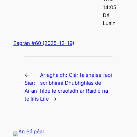
14:05
Dé
Luain
Eagrán #60 (2025-12-19)
←
Ar aghaidh:
Clár faisnéise faoi
Siar:
scríbhinní Dhubhghlas de
Ar an
hÍde le craoladh ar Raidió na
teilifís
Life
→