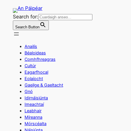
Skip
to
Search for:
content
Search Button
Anailís
Béaloideas
Comhfhreagras
Cultúr
Eagarfhocal
Eolaíocht
Gaeilge & Gaeltacht
Gnó
Idirnáisiúnta
Imeachtaí
Leabhair
Míreanna
Mórscéalta
Náisiúnta