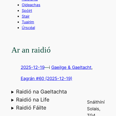
Oideachas
Spóirt
Stair
Tuairim
Úrscéal
Ar an raidió
2025-12-19
—
i
Gaeilge & Gaeltacht
,
Eagrán #60 (2025-12-19)
Raidió na Gaeltachta
Raidió na Life
Snáithíní
Raidió Fáilte
Solais,
TG4