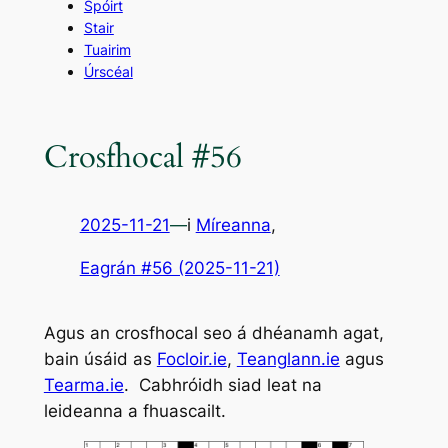
Spóirt
Stair
Tuairim
Úrscéal
Crosfhocal #56
2025-11-21
—
i
Míreanna
,
Eagrán #56 (2025-11-21)
Agus an crosfhocal seo á dhéanamh agat,
bain úsáid as
Focloir.ie
,
Teanglann.ie
agus
Tearma.ie
. Cabhróidh siad leat na
leideanna a fhuascailt.