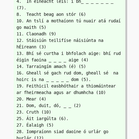
4.  In éineacht leis: i bh_ _ _ _ _ _ _ 
(7).
8.  Teacht beag aon stór (6)
10. An tslí a mothaíonn tú nuair atá rudaí 
go maith (5)
11. Claonadh (9)
12. Stáisiún teilifíse náisiúnta na 
hÉireann (3)
13. Bhí sé curtha i bhfolach aige: bhí rud 
éigin faoina _ _ _ _ aige (4)
14. Tarraingím amach (é) (5)
16. Gheall sé gach rud dom, gheall sé  na 
hoirc is na _ _ _ _ _ dom (5).
19. Feithicil easbhóthair a thiomáintear 
ar fheirmeacha agus ar dhumhcha (10) 
20. Mear (4)
21. Dom, duit, dó, _ _ (2)
23. Cruth (10)
25. Áit iargúlta (6).
27. Éalaigh (5)
28. Iompraíonn siad daoine ó urlár go 
hurlár (12)