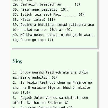
29. Camhaoir, breacadh an _ _ _ (3)
30. Fiáin agus gaigiúil (10).
35. Istigh leis seo? Faoi _ _ _ _ (4)
38. Néata (iolra) (11)
39. Daoine a bhfuil an iomad scileanna acu 
bíonn siad mar seo (iolra) (9).
40. Má bhaineann nathair nimhe greim asat, 
tóg é seo go tapa (7)
Síos
1.  Druga neamhdhleathach atá ina chúis 
ainnise d’andúiligh (6)
2.  Is féidir leat dul chun na Fraince nó 
chun na Breataine Bige ar bhád ón mbaile 
seo (3,4)
3.  Rugadh Jules Vernes sa chathair seo 
atá in iarthar na Fraince (6)
4.  An cumas fanacht le rud (7)