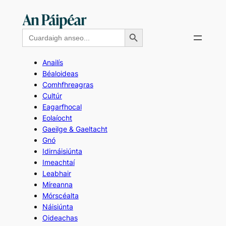
Skip
to
Search Button
Search
content
for:
Anailís
Béaloideas
Comhfhreagras
Cultúr
Eagarfhocal
Eolaíocht
Gaeilge & Gaeltacht
Gnó
Idirnáisiúnta
Imeachtaí
Leabhair
Míreanna
Mórscéalta
Náisiúnta
Oideachas