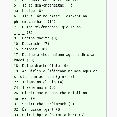
5.  Tá sé dea-chothaithe: Tá _ _ _ _ _ _ 
maith aige (6)
6.  Tír i lár na hÁise, Tashkent an 
phríomhchathair (14)
7.  Duine mí-ámharach: giolla an _ _ _ _ _ 
_ _ _ (8) 
9.  Beatha mhaith (8)
10. Deacracht (7)
15. Saibhir (10)
17. Daoine a cheannaíonn agus a dhíolann 
rudaí (13)
18. Duine drochmhúinte (9).
19. An uirlis a úsáideann na mná agus an 
sliotar san aer acu (gin) (7)
22. Talamh nó cluain (4)
24. Trasna ansin (5)
26. Úinéir maoine gan choinníoll nó 
muirear (9)
31. Scairt chaithréimeach (6)
32. Éan uisce (gin) (6)
33. Cuir i bpriosún (briathar) (6).