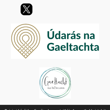
Príobháideachas