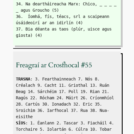
34. Na deartháireacha Marx: Chico, _ _ _ _ 
_ agus Groucho (5)
36.  Íomhá, fís, téacs, srl a scaipeann 
úsáideoirí ar an idirlín (4)
37. Bia déanta as taos (plúr, uisce agus 
giosta) (4)
Freagraí ar Crosfhocal #55
TRASNA
: 3. Fearthainneach 7. Nós 8. 
Créalach 9. Cacht 11. Griothal 13. Ruán 
Beag 14. Sárchéim 17. Poll 19. Rian 21. 
Ragús 22. Rócham 24. Máirt 26. Críonmhíol 
28. Cartús 30. Ionadach 32. Eric 35. 
Sroichim 36. Iarfhocal 37. Rua 38. Nua-
eisithe
SÍOS
: 1. Éanlann 2. Tascar 3. Fiacháil 4. 
Torchaire 5. Iolartán 6. Cúlra 10. Tobar 