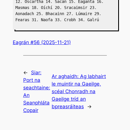
12. Oscartha 14. Sacán 15. Éaganta 16. 
Masmas 18. Oíchí 20. Sracaimsir 23. 
Aonadach 25. Bhacainn 27. Lúmaire 29. 
Fearas 31. Naofa 33. Crobh 34. Galrú
Eagrán #56 (2025-11-21)
←
Siar:
Ar aghaidh:
Ag labhairt
Port na
le muintir na Gaeilge,
seachtaine:
scéal Chonradh na
An
Gaeilge tríd an
Seanphláta
bpreasráiteas
→
Copair