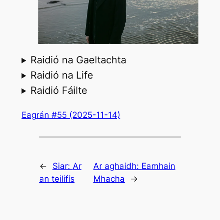
Raidió na Gaeltachta
Raidió na Life
Raidió Fáilte
Eagrán #55 (2025-11-14)
←
Siar:
Ar
Ar aghaidh:
Eamhain
an teilifís
Mhacha
→