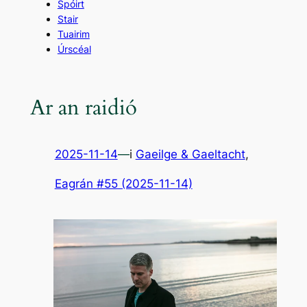
Spóirt
Stair
Tuairim
Úrscéal
Ar an raidió
2025-11-14
—
i
Gaeilge & Gaeltacht
,
Eagrán #55 (2025-11-14)