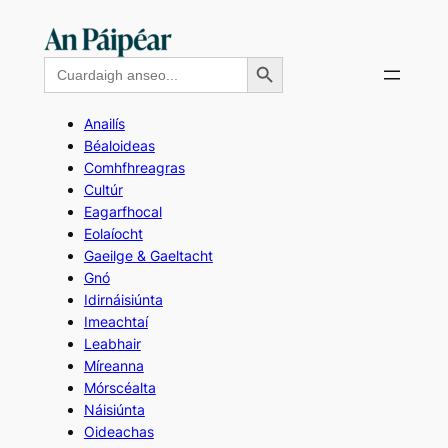
Skip
to
Search Button
Search
content
for:
Anailís
Béaloideas
Comhfhreagras
Cultúr
Eagarfhocal
Eolaíocht
Gaeilge & Gaeltacht
Gnó
Idirnáisiúnta
Imeachtaí
Leabhair
Míreanna
Mórscéalta
Náisiúnta
Oideachas