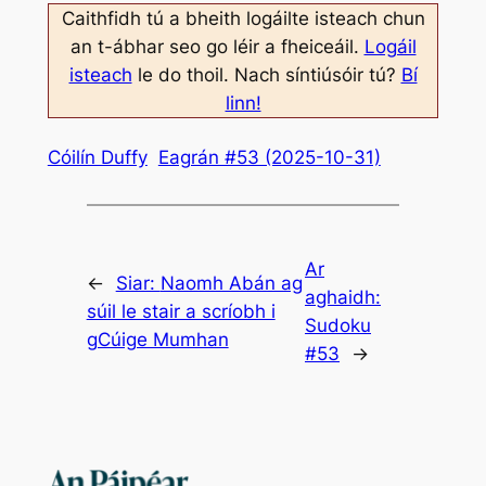
Caithfidh tú a bheith logáilte isteach chun
an t-ábhar seo go léir a fheiceáil.
Logáil
isteach
le do thoil. Nach síntiúsóir tú?
Bí
linn!
Cóilín Duffy
Eagrán #53 (2025-10-31)
Ar
←
Siar:
Naomh Abán ag
aghaidh:
súil le stair a scríobh i
Sudoku
gCúige Mumhan
#53
→