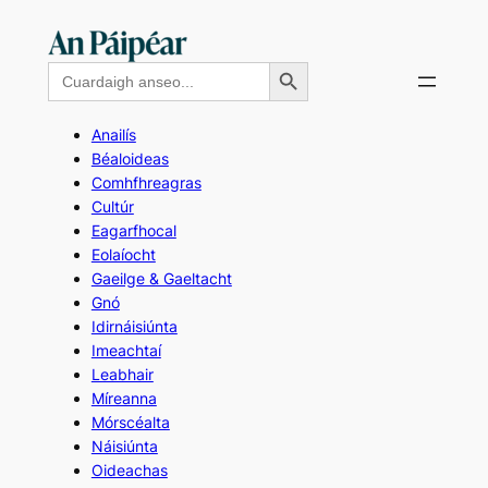
Skip
to
Search Button
Search
content
for:
Anailís
Béaloideas
Comhfhreagras
Cultúr
Eagarfhocal
Eolaíocht
Gaeilge & Gaeltacht
Gnó
Idirnáisiúnta
Imeachtaí
Leabhair
Míreanna
Mórscéalta
Náisiúnta
Oideachas