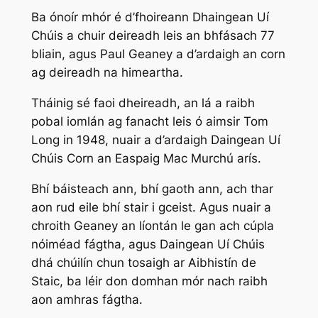
Ba ónoír mhór é d’fhoireann Dhaingean Uí
Chúis a chuir deireadh leis an bhfásach 77
bliain, agus Paul Geaney a d’ardaigh an corn
ag deireadh na himeartha.
Tháinig sé faoi dheireadh, an lá a raibh
pobal iomlán ag fanacht leis ó aimsir Tom
Long in 1948, nuair a d’ardaigh Daingean Uí
Chúis Corn an Easpaig Mac Murchú arís.
Bhí báisteach ann, bhí gaoth ann, ach thar
aon rud eile bhí stair i gceist. Agus nuair a
chroith Geaney an líontán le gan ach cúpla
nóiméad fágtha, agus Daingean Uí Chúis
dhá chúilín chun tosaigh ar Aibhistín de
Staic, ba léir don domhan mór nach raibh
aon amhras fágtha.