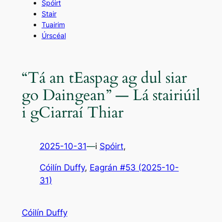
Spóirt
Stair
Tuairim
Úrscéal
“Tá an tEaspag ag dul siar
go Daingean” — Lá stairiúil
i gCiarraí Thiar
2025-10-31
—
i
Spóirt
,
Cóilín Duffy
, 
Eagrán #53 (2025-10-
31)
Cóilín Duffy