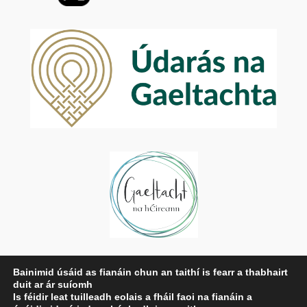
Príobháideachas
Bainimid úsáid as fianáin chun an taithí is fearr a thabhairt
duit ar ár suíomh
Beartas Príobháideachais
Is féidir leat tuilleadh eolais a fháil faoi na fianáin a
Téarmaí agus Coinníollacha