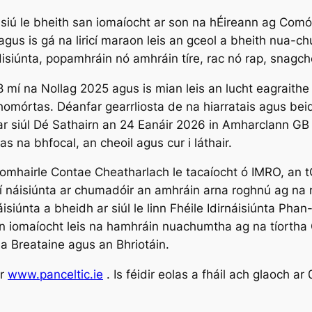
iú le bheith san iomaíocht ar son na hÉireann ag Comór
 agus is gá na liricí maraon leis an gceol a bheith nua-
disiúnta, popamhráin nó amhráin tíre, rac nó rap, snagch
8 mí na Nollag 2025 agus is mian leis an lucht eagraithe
homórtas. Déanfar gearrliosta de na hiarratais agus be
r siúl Dé Sathairn an 24 Eanáir 2026 in Amharclann GB 
 na bhfocal, an cheoil agus cur i láthair.
Comhairle Contae Cheatharlach le tacaíocht ó IMRO, an 
í náisiúnta ar chumadóir an amhráin arna roghnú ag na m
isiúnta a bheidh ar siúl le linn Fhéile Idirnáisiúnta Ph
n iomaíocht leis na hamhráin nuachumtha ag na tíortha C
 Breataine agus an Bhriotáin.
ar
www.panceltic.ie
. Is féidir eolas a fháil ach glaoch