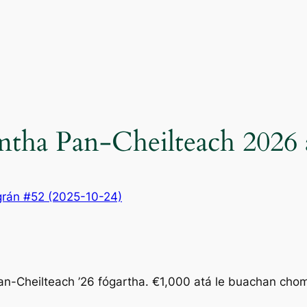
ha Pan-Cheilteach 2026 á
rán #52 (2025-10-24)
heilteach ’26 fógartha. €1,000 atá le buachan chomh m