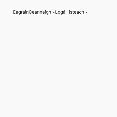
Eagráin
Ceannaigh
Logáil isteach