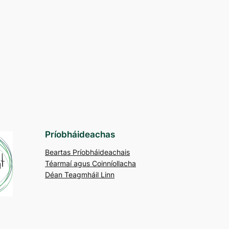
Príobháideachas
Beartas Príobháideachais
Téarmaí agus Coinníollacha
Déan Teagmháil Linn