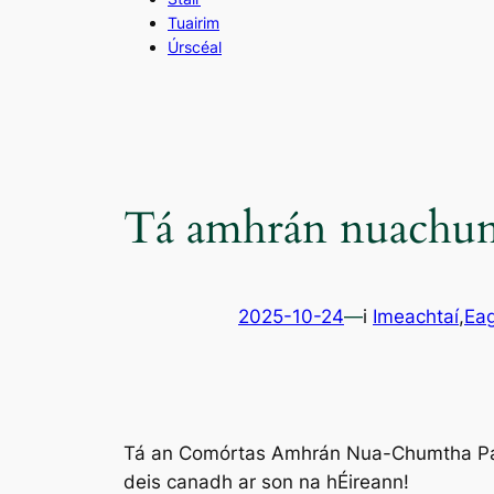
Tuairim
Úrscéal
Tá amhrán nuachumt
2025-10-24
—
i
Imeachtaí
,
Eag
Tá an Comórtas Amhrán Nua-Chumtha Pan-C
deis canadh ar son na hÉireann!