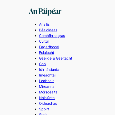
Skip
to
content
Anailís
Béaloideas
Comhfhreagras
Cultúr
Eagarfhocal
Eolaíocht
Gaeilge & Gaeltacht
Gnó
Idirnáisiúnta
Imeachtaí
Leabhair
Míreanna
Mórscéalta
Náisiúnta
Oideachas
Spóirt
Stair