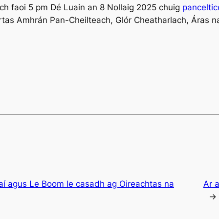
nach faoi 5 pm Dé Luain an 8 Nollaig 2025 chuig
pancelti
rtas Amhrán Pan-Cheilteach, Glór Cheatharlach, Áras n
aí agus Le Boom le casadh ag Oireachtas na
Ar 
→