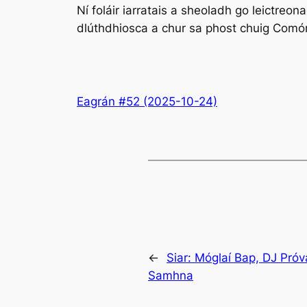
Ní foláir iarratais a sheoladh go leictreo
dlúthdhiosca a chur sa phost chuig Comó
Eagrán #52 (2025-10-24)
←
Siar:
Móglaí Bap, DJ Próv
Samhna