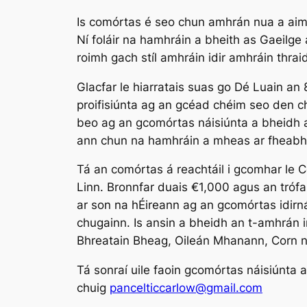
Is comórtas é seo chun amhrán nua a aims
Ní foláir na hamhráin a bheith as Gaeilge
roimh gach stíl amhráin idir amhráin thrai
Glacfar le hiarratais suas go Dé Luain an 
proifisiúnta ag an gcéad chéim seo den c
beo ag an gcomórtas náisiúnta a bheidh a
ann chun na hamhráin a mheas ar fheabhas
Tá an comórtas á reachtáil i gcomhar le 
Linn. Bronnfar duais €1,000 agus an trófa
ar son na hÉireann ag an gcomórtas idirná
chugainn. Is ansin a bheidh an t-amhrán i
Bhreatain Bheag, Oileán Mhanann, Corn na
Tá sonraí uile faoin gcomórtas náisiúnta 
chuig
pancelticcarlow@gmail.com