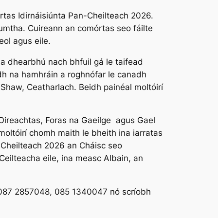
tas Idirnáisiúnta Pan-Cheilteach 2026.
chumtha. Cuireann an comórtas seo fáilte
eol agus eile.
 a dhearbhú nach bhfuil gá le taifead
idh na hamhráin a roghnófar le canadh
Shaw, Ceatharlach. Beidh painéal moltóirí
tOireachtas, Foras na Gaeilge agus Gael
oltóirí chomh maith le bheith ina iarratas
an-Cheilteach 2026 an Cháisc seo
eilteacha eile, ina measc Albain, an
 ar 087 2857048, 085 1340047 nó scríobh