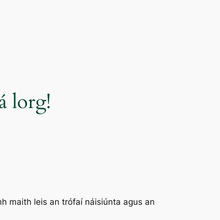
 lorg!
aith leis an trófaí náisiúnta agus an