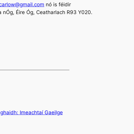
ccarlow@gmail.com
nó is féidir
a nÓg, Éire Óg, Ceatharlach R93 Y020.
aghaidh:
Imeachtaí Gaeilge