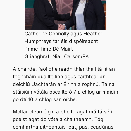
Catherine Connolly agus Heather
Humphreys tar éis dispóireacht
Prime Time Dé Mairt
Grianghraf: Niall Carson/PA
A chairde, faoi dheireadh thiar thall tá lá an
toghcháin buailte linn agus caithfear an
deichiú Uachtarán ar Éirinn a roghnú. Tá na
stáisiúin vótála oscailte ó 7 a chlog ar maidin
go dtí 10 a chlog san oíche.
Moltar plean éigin a bheith agat má tá sé i
gceist agat do vóta a chaitheamh. Tóg
comhartha aitheantais leat, pas, ceadúnas