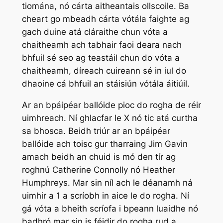
tiomána, nó cárta aitheantais ollscoile. Ba
cheart go mbeadh cárta vótála faighte ag
gach duine atá cláraithe chun vóta a
chaitheamh ach tabhair faoi deara nach
bhfuil sé seo ag teastáil chun do vóta a
chaitheamh, díreach cuireann sé in iul do
dhaoine cá bhfuil an stáisiún vótála áitiúil.
Ar an bpáipéar ballóide pioc do rogha de réir
uimhreach. Ní ghlacfar le X nó tic atá curtha
sa bhosca. Beidh triúr ar an bpáipéar
ballóide ach toisc gur tharraing Jim Gavin
amach beidh an chuid is mó den tír ag
roghnú Catherine Connolly nó Heather
Humphreys. Mar sin níl ach le déanamh ná
uimhir a 1 a scríobh in aice le do rogha. Ní
gá vóta a bheith scríofa i bpeann luaidhe nó
badhró mar sin is féidir do rogha rud a