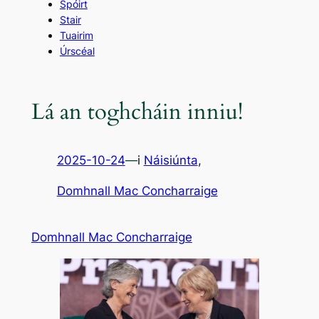
Spóirt
Stair
Tuairim
Úrscéal
Lá an toghcháin inniu!
2025-10-24
—
i
Náisiúnta
,
Domhnall Mac Concharraige
Domhnall Mac Concharraige