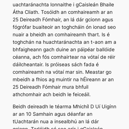
uachtaránachta lonnaithe i gCaisleán Bhaile
Átha Cliath. Tosóidh an comhaireamh ar an
25 Deireadh Fómhair, an lá dár gcionn agus
fógrófar buaiteoir an toghcháin ón ionad seo
nuair a bheidh an comhaireamh thart. Is é
toghchán na huachtaránachta an t-aon am a
bhfaigheann gach duine an páipéar ballóide
céanna, ach fós comhairtear na vótaí de réir
dáilcheantair. Is próiseas sách fada é
comhaireamh na vótaí mar sin. Meastar go
mbeidh a fhios ag muintir na hÉireann ar an
25 Deireadh Fómhair mura bhfuil
athchomhair ach beidh le feiceáil.
Beidh deireadh le téarma Mhichíl D Uí Uigínn
ar an 10 Samhain agus déanfar an
tUachtarán nua a insealbhú an lá dár