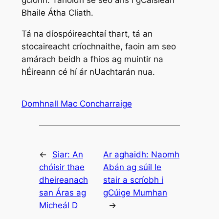
gcionn. Tarlóidh sé seo arís i gCaisleán
Bhaile Átha Cliath.
Tá na díospóireachtaí thart, tá an
stocaireacht críochnaithe, faoin am seo
amárach beidh a fhios ag muintir na
hÉireann cé hí ár nUachtarán nua.
Domhnall Mac Concharraige
←
Siar:
An
Ar aghaidh:
Naomh
chóisir thae
Abán ag súil le
dheireanach
stair a scríobh i
san Áras ag
gCúige Mumhan
Micheál D
→