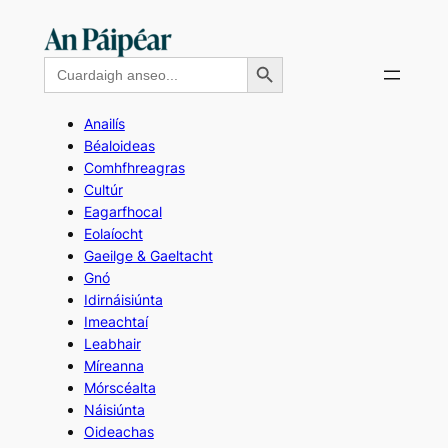
Skip
to
Search Button
Search
content
for:
Anailís
Béaloideas
Comhfhreagras
Cultúr
Eagarfhocal
Eolaíocht
Gaeilge & Gaeltacht
Gnó
Idirnáisiúnta
Imeachtaí
Leabhair
Míreanna
Mórscéalta
Náisiúnta
Oideachas