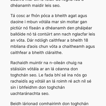
dhéanamh maidir leis seo.
Tá cosc ar fhón póca a bheith agat agus
daoine i mbun vótála mar sin moltar gan
pictiúr nó físeán a dhéanamh den pháipéar
ballóide nó tá contúirt ann nach nglacfar leis
an vóta. Dár ndóigh caithfear a bheith 18
mbliana d’aois chun vóta a chaitheamh agus
caithfear a bheith cláraithe.
Rachaidh muintir na n-oileán chuig na
stáisiúin vótála ar an lá céanna don
toghchán seo. Le fada bhí sé ina nós go
rachaidís ag vótáil an lá roimh ré ach níl sé
sin i bhfeidhm don toghchán
uachtaránachta seo.
Beidh lárionad comhairimh don toghchán