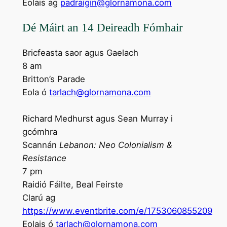
Eolais ag
padraigin@glornamona.com
Dé Máirt an 14 Deireadh Fómhair
Bricfeasta saor agus Gaelach
8 am
Britton’s Parade
Eola ó
tarlach@glornamona.com
Richard Medhurst agus Sean Murray i
gcómhra
Scannán
Lebanon: Neo Colonialism &
Resistance
7 pm
Raidió Fáilte, Beal Feirste
Clarú ag
https://www.eventbrite.com/e/1753060855209
Eolais ó
tarlach@glornamona.com