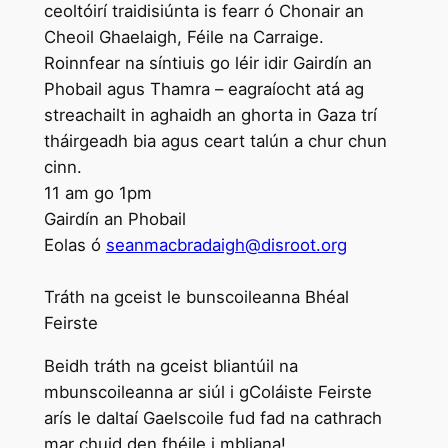
ceoltóirí traidisiúnta is fearr ó Chonair an
Cheoil Ghaelaigh, Féile na Carraige.
Roinnfear na síntiuis go léir idir Gairdín an
Phobail agus Thamra – eagraíocht atá ag
streachailt in aghaidh an ghorta in Gaza trí
tháirgeadh bia agus ceart talún a chur chun
cinn.
11 am go 1pm
Gairdín an Phobail
Eolas ó
seanmacbradaigh@disroot.org
Tráth na gceist le bunscoileanna Bhéal
Feirste
Beidh tráth na gceist bliantúil na
mbunscoileanna ar siúl i gColáiste Feirste
arís le daltaí Gaelscoile fud fad na cathrach
mar chuid den fhéile i mbliana!