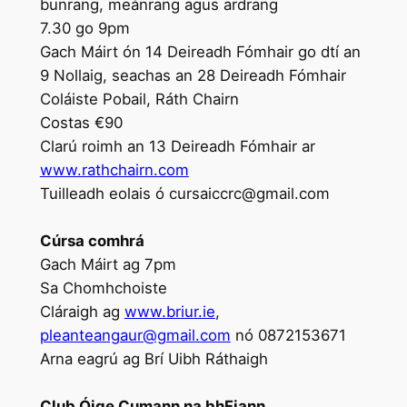
bunrang, meánrang agus ardrang
7.30 go 9pm
Gach Máirt ón 14 Deireadh Fómhair go dtí an
9 Nollaig, seachas an 28 Deireadh Fómhair
Coláiste Pobail, Ráth Chairn
Costas €90
Clarú roimh an 13 Deireadh Fómhair ar
www.rathchairn.com
Tuilleadh eolais ó cursaiccrc@gmail.com
Cúrsa comhrá
Gach Máirt ag 7pm
Sa Chomhchoiste
Cláraigh ag
www.briur.ie
,
pleanteangaur@gmail.com
nó 0872153671
Arna eagrú ag Brí Uibh Ráthaigh
Club Óige Cumann na bhFiann