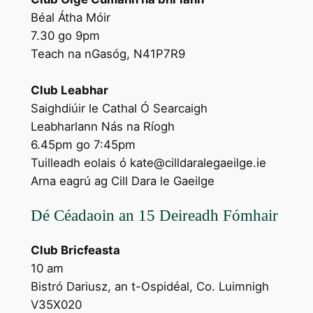
Béal Átha Móir
7.30 go 9pm
Teach na nGasóg, N41P7R9
Club Leabhar
Saighdiúir le Cathal Ó Searcaigh
Leabharlann Nás na Ríogh
6.45pm go 7:45pm
Tuilleadh eolais ó kate@cilldaralegaeilge.ie
Arna eagrú ag Cill Dara le Gaeilge
Dé Céadaoin an 15 Deireadh Fómhair
Club Bricfeasta
10 am
Bistró Dariusz, an t-Ospidéal, Co. Luimnigh
V35X020