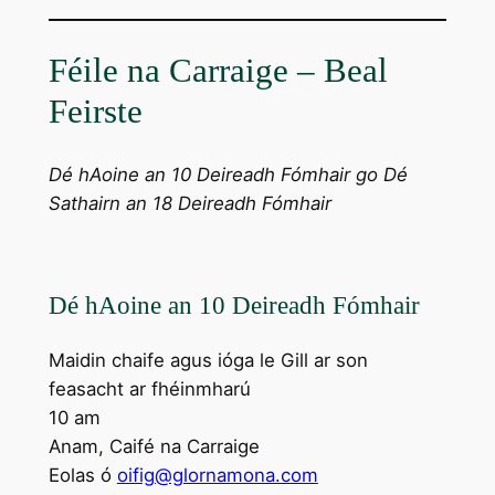
Féile na Carraige – Beal
Feirste
Dé hAoine an 10 Deireadh Fómhair go Dé
Sathairn an 18 Deireadh Fómhair
Dé hAoine an 10 Deireadh Fómhair
Maidin chaife agus ióga le Gill ar son
feasacht ar fhéinmharú
10 am
Anam, Caifé na Carraige
Eolas ó
oifig@glornamona.com