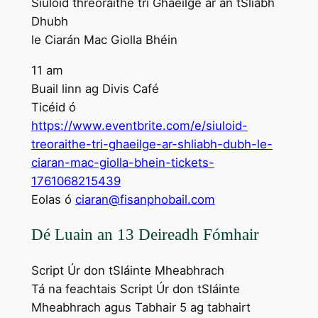
Siúlóid threoraithe trí Ghaeilge ar an tSliabh
Dhubh
le Ciarán Mac Giolla Bhéin
11 am
Buail linn ag Divis Café
Ticéid ó
https://www.eventbrite.com/e/siuloid-
treoraithe-tri-ghaeilge-ar-shliabh-dubh-le-
ciaran-mac-giolla-bhein-tickets-
1761068215439
Eolas ó
ciaran@fisanphobail.com
Dé Luain an 13 Deireadh Fómhair
Script Úr don tSláinte Mheabhrach
Tá na feachtais Script Úr don tSláinte
Mheabhrach agus Tabhair 5 ag tabhairt