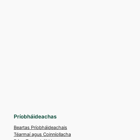
Príobháideachas
Beartas Príobháideachais
Téarmaí agus Coinníollacha