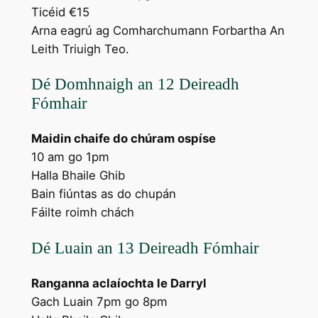
Ticéid €15
Arna eagrú ag Comharchumann Forbartha An
Leith Triuigh Teo.
Dé Domhnaigh an 12 Deireadh
Fómhair
Maidin chaife do chúram ospíse
10 am go 1pm
Halla Bhaile Ghib
Bain fiúntas as do chupán
Fáilte roimh chách
Dé Luain an 13 Deireadh Fómhair
Ranganna aclaíochta le Darryl
Gach Luain 7pm go 8pm