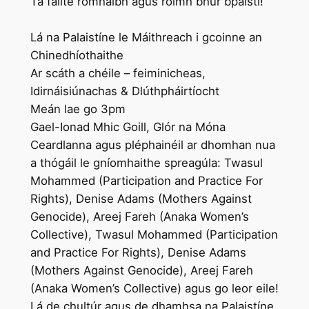
Tá fáilte romhaibh agus roimh bhur bpáistí!
Lá na Palaistíne le Máithreach i gcoinne an
Chinedhíothaithe
Ar scáth a chéile – feiminicheas,
Idirnáisiúnachas & Dlúthpháirtíocht
Meán lae go 3pm
Gael-Ionad Mhic Goill, Glór na Móna
Ceardlanna agus pléphainéil ar dhomhan nua
a thógáil le gníomhaithe spreagúla: Twasul
Mohammed (Participation and Practice For
Rights), Denise Adams (Mothers Against
Genocide), Areej Fareh (Anaka Women’s
Collective), Twasul Mohammed (Participation
and Practice For Rights), Denise Adams
(Mothers Against Genocide), Areej Fareh
(Anaka Women’s Collective) agus go leor eile!
Lá de chultúr agus de dhamhsa na Palaistíne