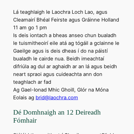
Lá teaghlaigh le Laochra Loch Lao, agus
Cleamairí Bhéal Feirste agus Gráinne Holland
11 am go 1 pm
Is deis iontach a bheas anseo chun bualadh
le tuismitheoirí eile atá ag tógáil a gclainne le
Gaeilge agus is deis dheas í do na páistí
bualadh le cairde nua. Beidh imeachtaí
difriúla ag dul ar aghaidh ar an lá agus beidh
neart spraoi agus cuideachta ann don
teaghlach ar fad
Ag Gael-Ionad Mhic Ghoill, Glór na Móna
Eolais ag
brid@laochra.com
Dé Domhnaigh an 12 Deireadh
Fómhair