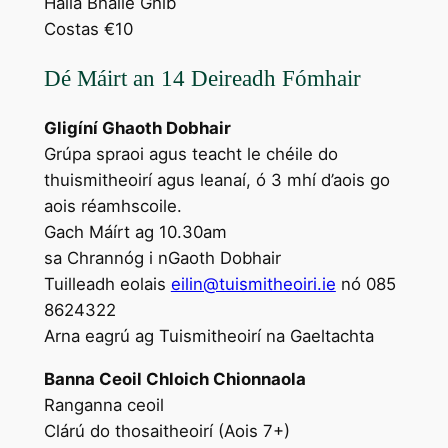
Halla Bhaile Ghib
Costas €10
Dé Máirt an 14 Deireadh Fómhair
Gligíní Ghaoth Dobhair
Grúpa spraoi agus teacht le chéile do
thuismitheoirí agus leanaí, ó 3 mhí d’aois go
aois réamhscoile.
Gach Máírt ag 10.30am
sa Chrannóg i nGaoth Dobhair
Tuilleadh eolais
eilin@tuismitheoiri.ie
nó 085
8624322
Arna eagrú ag Tuismitheoirí na Gaeltachta
Banna Ceoil Chloich Chionnaola
Ranganna ceoil
Clárú do thosaitheoirí (Aois 7+)