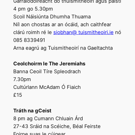
Garraíodóireacht do thuismitheoirí agus páistí
4 pm go 5.30pm
Scoil Náisiúnta Dhumha Thuama
Níl aon chostas ar an ócáid, ach caithfear
clárú roimh ré le
siobhan@ tuismitheoiri.ie
nó
085 8339491
Arna eagrú ag Tuismitheoirí na Gaeltachta
Ceolchoirm le The Jeremiahs
Banna Ceoil Tíre Spleodrach
7.30pm
Cultúrlann McAdam Ó Fiaich
£15
Tráth na gCeist
8 pm ag Cumann Chluain Árd
27-43 Sráid na Scéiche, Béal Feirste
Foirne suas le cúigear.