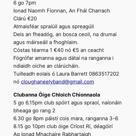
6 go 7pm
Ionad Naomh Fionnan, An Fhál Charrach
Clárú €20
Atmaisféar spraíúil agus spreagúil
Deis an fheadóg, an bosca ceoil, na drumaí
agus máirseáil a fhoghlaim.
Cóstas téarma 1 €40 nó €5 an ceacht
Fógrófar amanna agus dátaí na ranganna i
ndiaidh oíche an clárúcháin.
Tuilleadh eolais ó Laura Barrett 0863517202
nó
cloughaneelyband@gmail.com
Clubanna Óige Chloich Chionnaola
5 go 6.15pm club spóirt agus spraoí, naíonáin
bheaga go rang 2
6.30 go 8pm páistí cois mara, ranganna 3-6
8.15 go 10pm club óige Críost Rí, déagóirí
Ag Ionad Mhachaire Rabhartaigh