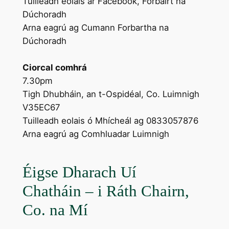
Tuilleadh eolais ar Facebook, Forbairt na
Dúchoradh
Arna eagrú ag Cumann Forbartha na
Dúchoradh
Ciorcal comhrá
7.30pm
Tigh Dhubháin, an t-Ospidéal, Co. Luimnigh
V35EC67
Tuilleadh eolais ó Mhícheál ag 0833057876
Arna eagrú ag Comhluadar Luimnigh
Éigse Dharach Uí
Chatháin – i Ráth Chairn,
Co. na Mí