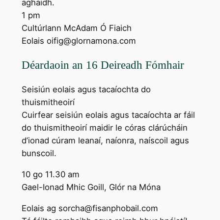
aghaidh.
1 pm
Cultúrlann McAdam Ó Fiaich
Eolais oifig@glornamona.com
Déardaoin an 16 Deireadh Fómhair
Seisiún eolais agus tacaíochta do
thuismitheoirí
Cuirfear seisiún eolais agus tacaíochta ar fáil
do thuismitheoirí maidir le córas clárúcháin
d’ionad cúram leanaí, naíonra, naíscoil agus
bunscoil.
10 go 11.30 am
Gael-Ionad Mhic Goill, Glór na Móna
Eolais ag sorcha@fisanphobail.com