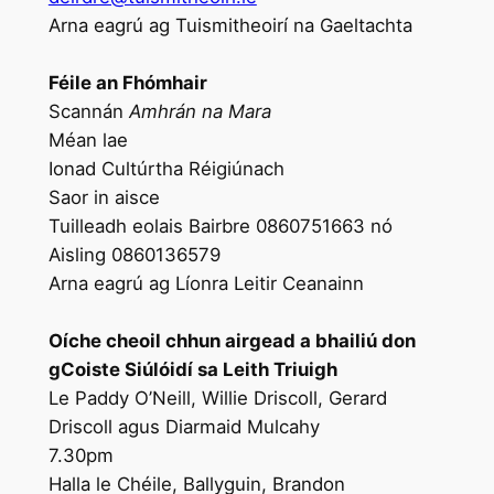
Arna eagrú ag Tuismitheoirí na Gaeltachta
Féile an Fhómhair
Scannán
Amhrán na Mara
Méan lae
Ionad Cultúrtha Réigiúnach
Saor in aisce
Tuilleadh eolais Bairbre 0860751663 nó
Aisling 0860136579
Arna eagrú ag Líonra Leitir Ceanainn
Oíche cheoil chhun airgead a bhailiú don
gCoiste Siúlóidí sa Leith Triuigh
Le Paddy O’Neill, Willie Driscoll, Gerard
Driscoll agus Diarmaid Mulcahy
7.30pm
Halla le Chéile, Ballyguin, Brandon