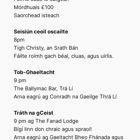
Mórdhuais £100
Saorchead isteach
Seisiún ceoil oscailte
8pm
Tigh Christy, an Srath Bán
Fáilte roimh gach béal, cluas, agus uirlis.
Tob-Ghaeltacht
9 pm
The Ballymac Bar, Trá Lí
Arna eagrú ag Conradh na Gaeilge Thrá Lí
Tráth na gCeist
9 pm ag The Fanad Lodge
Bígí linn don chraic agus spraoi!
Arna eagrú ag Gaeltacht Bheo Fhánada agus