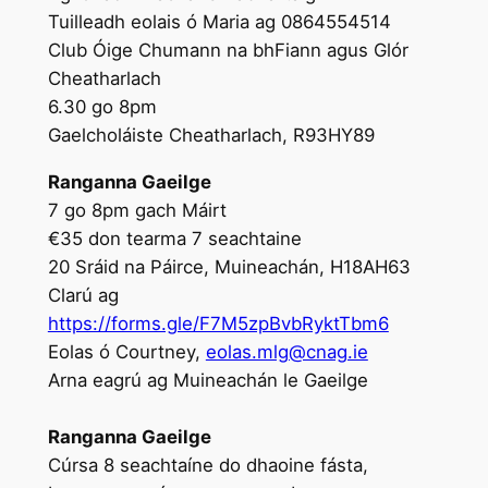
Tuilleadh eolais ó Maria ag 0864554514
Club Óige Chumann na bhFiann agus Glór
Cheatharlach
6.30 go 8pm
Gaelcholáiste Cheatharlach, R93HY89
Ranganna Gaeilge
7 go 8pm gach Máirt
€35 don tearma 7 seachtaine
20 Sráid na Páirce, Muineachán, H18AH63
Clarú ag
https://forms.gle/F7M5zpBvbRyktTbm6
Eolas ó Courtney,
eolas.mlg@cnag.ie
Arna eagrú ag Muineachán le Gaeilge
Ranganna Gaeilge
Cúrsa 8 seachtaíne do dhaoine fásta,