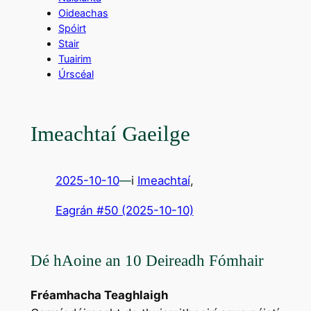
Oideachas
Spóirt
Stair
Tuairim
Úrscéal
Imeachtaí Gaeilge
2025-10-10
—
i
Imeachtaí
,
Eagrán #50 (2025-10-10)
Dé hAoine an 10 Deireadh Fómhair
Fréamhacha Teaghlaigh