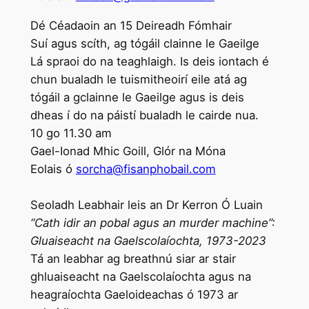
Dé Céadaoin an 15 Deireadh Fómhair
Suí agus scíth, ag tógáil clainne le Gaeilge
Lá spraoi do na teaghlaigh. Is deis iontach é
chun bualadh le tuismitheoirí eile atá ag
tógáil a gclainne le Gaeilge agus is deis
dheas í do na páistí bualadh le cairde nua.
10 go 11.30 am
Gael-Ionad Mhic Goill, Glór na Móna
Eolais ó
sorcha@fisanphobail.com
Seoladh Leabhair leis an Dr Kerron Ó Luain
“Cath idir an pobal agus an murder machine”:
Gluaiseacht na Gaelscolaíochta, 1973-2023
Tá an leabhar ag breathnú siar ar stair
ghluaiseacht na Gaelscolaíochta agus na
heagraíochta Gaeloideachas ó 1973 ar