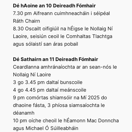
Dé hAoine an 10 Deireadh Fómhair
7.30 pm Aifreann cuimhneacháin i séipéal
Ráth Chairn
8.30 Oscailt oifigiúil na hÉigse le Nollaig Ní
Laoire, seisiún ceoil le Comhaltas Tlachtga
agus sólaistí san áras pobail
Dé Sathairn an 11 Deireadh Fómhair
Ceardlanna amhránaíochta ar an sean-nós le
Nollaig Ní Laoire
3 go 3.45 pm daltaí bunscoile
4 go 4.45 pm daltaí meánscoile
9 pm comórtas shiamsóir na Mí 2025 do
dhaoine fásta, 3 phíosa siamsaíochta le
déanamh
10 pm oíche cheoil le hÉamonn Mac Donncha
agus Michael Ó Súilleabháin