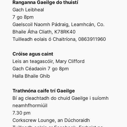
Ranganna Gaeilge do thuistí
Gach Leibheal
7 go 8pm
Gaelscoil Naomh Pádraig, Leamhcán, Co.
Bhaile Átha Cliath, K78RK40
Tuilleadh eolais ó Chaitríona, 0863911960
Cróise agus caint
Leis an teagascóir, Mary Clifford
Gach Céadaoin 7 go 8pm
Halla Bhaile Ghib
Trathnóna caife trí Gaeilge
Bí ag cleachtadh do chuid Gaeilge i suíomh
neamhfhormiúil
7.30 pm
Corkscrew Lounge, an Dúchoraidh