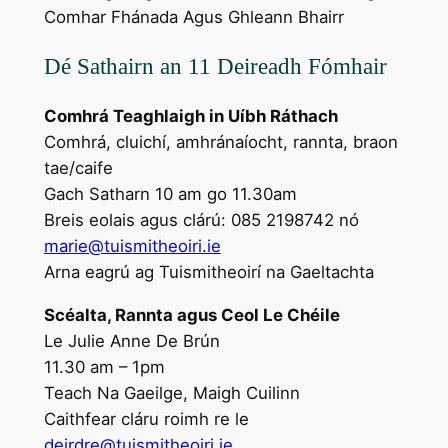
Comhar Fhánada Agus Ghleann Bhairr
Dé Sathairn an 11 Deireadh Fómhair
Comhrá Teaghlaigh in Uíbh Ráthach
Comhrá, cluichí, amhránaíocht, rannta, braon
tae/caife
Gach Satharn 10 am go 11.30am
Breis eolais agus clárú: 085 2198742 nó
marie@tuismitheoiri.ie
Arna eagrú ag Tuismitheoirí na Gaeltachta
Scéalta, Rannta agus Ceol Le Chéile
Le Julie Anne De Brún
11.30 am – 1pm
Teach Na Gaeilge, Maigh Cuilinn
Caithfear cláru roimh re le
deirdre@tuismitheoiri.ie