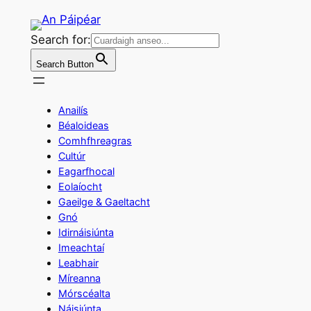
Skip
to
Search for:
content
Search Button
Anailís
Béaloideas
Comhfhreagras
Cultúr
Eagarfhocal
Eolaíocht
Gaeilge & Gaeltacht
Gnó
Idirnáisiúnta
Imeachtaí
Leabhair
Míreanna
Mórscéalta
Náisiúnta