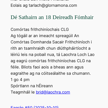
Eolais ag tarlach@glornamona.com
Dé Sathairn an 18 Deireadh Fómhair
Comórtas frithchiníochais CLG
Ag tógáil ar an imeacht spreagúil An
Comórtas Domhanda Sacair Frithchiníoch i
rith an tsamhraidh chun dlúthpháirtíocht a
léiriú leis na pobail nua, tá Laochra Loch Lao
ag eagrú comórtas frithchiníochas CLG na
féile. Bliots faoi aois a bheas ann agus
eagraithe ag na cóitseálaithe sa chumann.
1 go 4 pm
Spórtlann na hÉireann
Teagmháil le
brid@laochra.com
Eagrán #50 (2025-10-10)