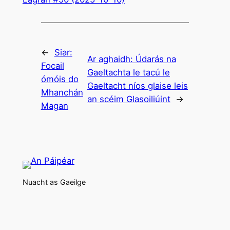
←
Siar:
Ar aghaidh:
Údarás na
Focail
Gaeltachta le tacú le
ómóis do
Gaeltacht níos glaise leis
Mhanchán
an scéim Glasoiliúint
→
Magan
Nuacht as Gaeilge