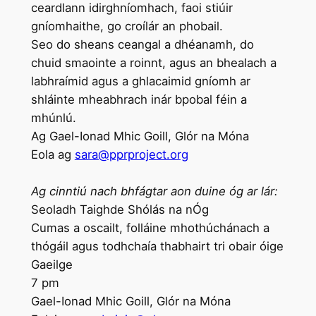
ceardlann idirghníomhach, faoi stiúir
gníomhaithe, go croílár an phobail.
Seo do sheans ceangal a dhéanamh, do
chuid smaointe a roinnt, agus an bhealach a
labhraímid agus a ghlacaimid gníomh ar
shláinte mheabhrach inár bpobal féin a
mhúnlú.
Ag Gael-Ionad Mhic Goill, Glór na Móna
Eola ag
sara@pprproject.org
Ag cinntiú nach bhfágtar aon duine óg ar lár:
Seoladh Taighde Shólás na nÓg
Cumas a oscailt, folláine mhothúchánach a
thógáil agus todhchaía thabhairt tri obair óige
Gaeilge
7 pm
Gael-Ionad Mhic Goill, Glór na Móna