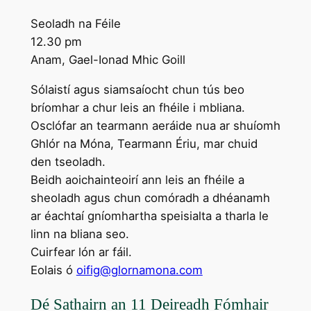
Seoladh na Féile
12.30 pm
Anam, Gael-Ionad Mhic Goill
Sólaistí agus siamsaíocht chun tús beo
bríomhar a chur leis an fhéile i mbliana.
Osclófar an tearmann aeráide nua ar shuíomh
Ghlór na Móna, Tearmann Ériu, mar chuid
den tseoladh.
Beidh aoichainteoirí ann leis an fhéile a
sheoladh agus chun comóradh a dhéanamh
ar éachtaí gníomhartha speisialta a tharla le
linn na bliana seo.
Cuirfear lón ar fáil.
Eolais ó
oifig@glornamona.com
Dé Sathairn an 11 Deireadh Fómhair