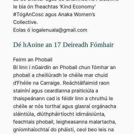
le bia ón fheachtas ‘Kind Economy’
#TógAnCosc agus Anaka Women’s
Collective.
Eolas ó iogalenuala@gmail.com
Dé hAoine an 17 Deireadh Fómhair
Feirm an Phobail
Bí linn i nGairdín an Phobail chun fómhar an
phobail a cheiliúradh le chéile mar chuid
d’Fhéile na Carraige. Reáchtálfaimid raon
stainíní agus ceardlanna praiticiúla a
thaispeánann cad is féidir linn a chruthú le
chéile ar nós torthaí agus glasraí orgánacha
sláintiúla, dlúthpháirtíocht idirnáisiúnta,
feachtais phobail, leigheasanna malartacha,
gníomhaíochtaí do pháistí, ceol beo leis na