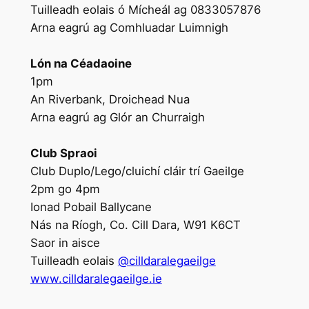
Tuilleadh eolais ó Mícheál ag 0833057876
Arna eagrú ag Comhluadar Luimnigh
Lón na Céadaoine
1pm
An Riverbank, Droichead Nua
Arna eagrú ag Glór an Churraigh
Club Spraoi
Club Duplo/Lego/cluichí cláir trí Gaeilge
2pm go 4pm
Ionad Pobail Ballycane
Nás na Ríogh, Co. Cill Dara, W91 K6CT
Saor in aisce
Tuilleadh eolais
@cilldaralegaeilge
www.cilldaralegaeilge.ie