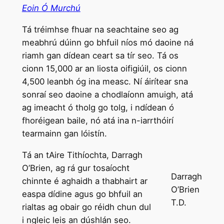
Eoin Ó Murchú
Tá tréimhse fhuar na seachtaine seo ag
meabhrú dúinn go bhfuil níos mó daoine ná
riamh gan dídean ceart sa tír seo. Tá os
cionn 15,000 ar an liosta oifigiúil, os cionn
4,500 leanbh óg ina measc. Ní áirítear sna
sonraí seo daoine a chodlaíonn amuigh, atá
ag imeacht ó tholg go tolg, i ndídean ó
fhoréigean baile, nó atá ina n-iarrthóirí
tearmainn gan lóistín.
Tá an tAire Tithíochta, Darragh
O’Brien, ag rá gur tosaíocht
Darragh
chinnte é aghaidh a thabhairt ar
O’Brien
easpa dídine agus go bhfuil an
T.D.
rialtas ag obair go réidh chun dul
i ngleic leis an dúshlán seo.