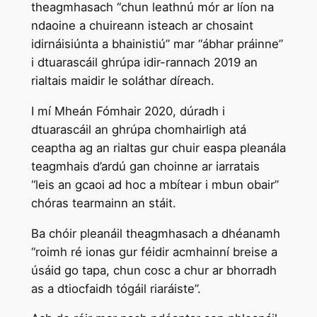
theagmhasach “chun leathnú mór ar líon na
ndaoine a chuireann isteach ar chosaint
idirnáisiúnta a bhainistiú” mar “ábhar práinne”
i dtuarascáil ghrúpa idir-rannach 2019 an
rialtais maidir le soláthar díreach.
I mí Mheán Fómhair 2020, dúradh i
dtuarascáil an ghrúpa chomhairligh atá
ceaptha ag an rialtas gur chuir easpa pleanála
teagmhais d’ardú gan choinne ar iarratais
“leis an gcaoi ad hoc a mbítear i mbun obair”
chóras tearmainn an stáit.
Ba chóir pleanáil theagmhasach a dhéanamh
“roimh ré ionas gur féidir acmhainní breise a
úsáid go tapa, chun cosc a chur ar bhorradh
as a dtiocfaidh tógáil riaráiste”.