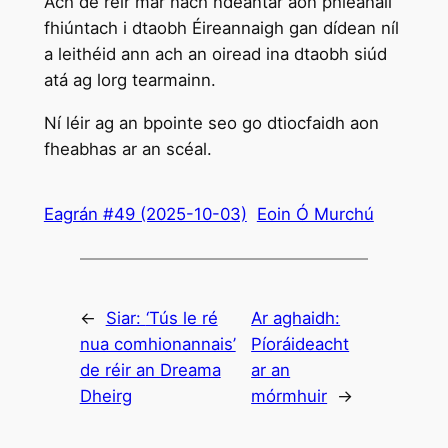
Ach de réir mar nach ndéantar aon phleanáil
fhiúntach i dtaobh Éireannaigh gan dídean níl
a leithéid ann ach an oiread ina dtaobh siúd
atá ag lorg tearmainn.
Ní léir ag an bpointe seo go dtiocfaidh aon
fheabhas ar an scéal.
Eagrán #49 (2025-10-03)
Eoin Ó Murchú
←
Siar:
‘Tús le ré
Ar aghaidh:
nua comhionannais’
Píoráideacht
de réir an Dreama
ar an
Dheirg
mórmhuir
→