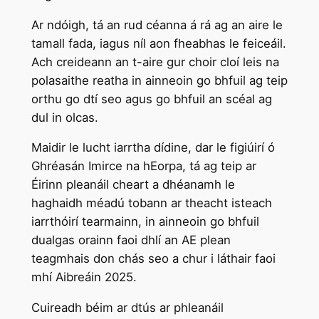
Ar ndóigh, tá an rud céanna á rá ag an aire le
tamall fada, iagus níl aon fheabhas le feiceáil.
Ach creideann an t-aire gur choir cloí leis na
polasaithe reatha in ainneoin go bhfuil ag teip
orthu go dtí seo agus go bhfuil an scéal ag
dul in olcas.
Maidir le lucht iarrtha dídine, dar le figiúirí ó
Ghréasán Imirce na hEorpa, tá ag teip ar
Éirinn pleanáil cheart a dhéanamh le
haghaidh méadú tobann ar theacht isteach
iarrthóirí tearmainn, in ainneoin go bhfuil
dualgas orainn faoi dhlí an AE plean
teagmhais don chás seo a chur i láthair faoi
mhí Aibreáin 2025.
Cuireadh béim ar dtús ar phleanáil