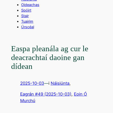
Oideachas
Spóirt
Stair
Tuairim
Úrscéal
Easpa pleanála ag cur le
deacrachtaí daoine gan
dídean
2025-10-03
—
i
Náisiúnta
,
Eagrán #49 (2025-10-03)
, 
Eoin Ó
Murchú