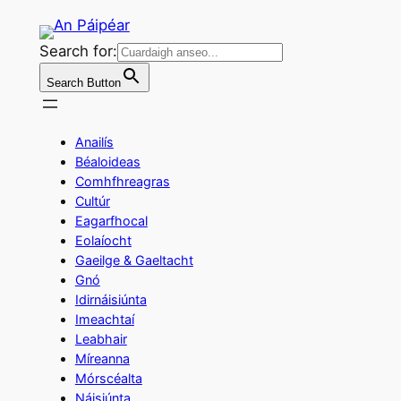
Skip
to
Search for:
content
Search Button
Anailís
Béaloideas
Comhfhreagras
Cultúr
Eagarfhocal
Eolaíocht
Gaeilge & Gaeltacht
Gnó
Idirnáisiúnta
Imeachtaí
Leabhair
Míreanna
Mórscéalta
Náisiúnta