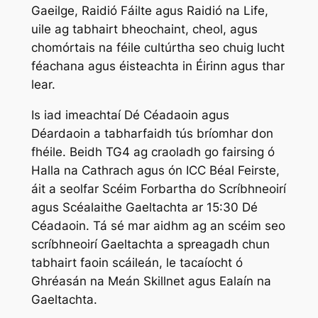
Gaeilge, Raidió Fáilte agus Raidió na Life,
uile ag tabhairt bheochaint, cheol, agus
chomórtais na féile cultúrtha seo chuig lucht
féachana agus éisteachta in Éirinn agus thar
lear.
Is iad imeachtaí Dé Céadaoin agus
Déardaoin a tabharfaidh tús bríomhar don
fhéile. Beidh TG4 ag craoladh go fairsing ó
Halla na Cathrach agus ón ICC Béal Feirste,
áit a seolfar Scéim Forbartha do Scríbhneoirí
agus Scéalaithe Gaeltachta ar 15:30 Dé
Céadaoin. Tá sé mar aidhm ag an scéim seo
scríbhneoirí Gaeltachta a spreagadh chun
tabhairt faoin scáileán, le tacaíocht ó
Ghréasán na Meán Skillnet agus Ealaín na
Gaeltachta.