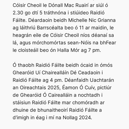
Cóisir Cheoil
le Dónall Mac Ruairí ar siúl ó
2.30 go dtí 5 tráthnóna i stiúideo Raidió
Fáilte. Déardaoin beidh Michelle Nic Grianna
ag láithriú
Barrscéalta
beo ó 11 ar maidin, le
heagrán eile de
Cóisir Cheoil
níos déanaí sa
lá, agus mórchomórtas sean-Nóis na bhFear
le cloisteáil beo ón Halla Mór ag 7 pm.
Ó thaobh Raidió Fáilte beidh ócaid in ómós
Ghearóid Uí Chairealláín Dé Ceadaoin i
Raidió Fáilte ag 4 pm. Déanfaidh Uachtarán
an Oireachtais 2025, Éamon Ó Cuív, pictiúr
de Ghearóid Ó Cairealláin a nochtadh i
stáisiun Raidió Fáilte mar chomóradh ar
dhuine de bhunaitheoirí Raidió Fáilte a
d’imigh in éag i mí na Nollag 2024.