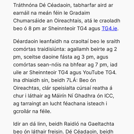
Tráthnóna Dé Céadaoin, tabharfar aird ar
earnáil na meán féin le Gradaim
Chumarsáide an Oireachtais, atá le craoladh
beo ó 8 pm ar Sheinnteoir TG4 agus
TG4.ie
.
Déardaoin leanfaidh na craoltaí beo le sraith
comórtas traidisiúnta: agallamh beirte ag 2
pm, sceitse daoine fásta ag 3 pm, agus
comórtas sean-nóis na bhfear ag 7 pm, iad
uile ar Sheinnteoir TG4 agus YouTube TG4.
Ina dhiaidh sin, beidh
7LÁ: Beo ón
Oireachtas
, clár speisialta cúrsaí reatha á
chur i láthair ag Máirín Ní Ghadhra ón ICC,
ag tarraingt an lucht féachana isteach i
gcroílár na féile.
Idir an dá linn, beidh Raidió na Gaeltachta
beo ón láthair freisin. Dé Céadaoin, beidh