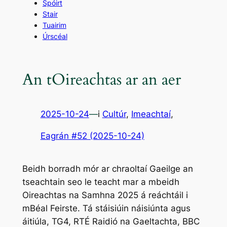
Spóirt
Stair
Tuairim
Úrscéal
An tOireachtas ar an aer
2025-10-24
—
i
Cultúr
, 
Imeachtaí
,
Eagrán #52 (2025-10-24)
Beidh borradh mór ar chraoltaí Gaeilge an
tseachtain seo le teacht mar a mbeidh
Oireachtas na Samhna 2025 á reáchtáil i
mBéal Feirste. Tá stáisiúin náisiúnta agus
áitiúla, TG4, RTÉ Raidió na Gaeltachta, BBC