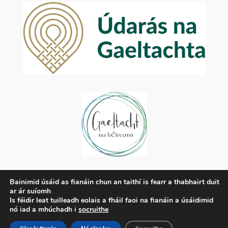
Príobháideachas
Bainimid úsáid as fianáin chun an taithí is fearr a thabhairt duit
ar ár suíomh
Beartas Príobháideachais
Is féidir leat tuilleadh eolais a fháil faoi na fianáin a úsáidimid
Téarmaí agus Coinníollacha
nó iad a mhúchadh i
socruithe
Déan Teagmháil Linn