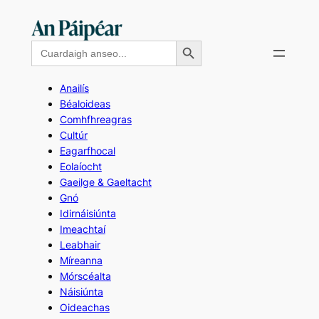
Skip
to
Search Button
Search
content
for:
Anailís
Béaloideas
Comhfhreagras
Cultúr
Eagarfhocal
Eolaíocht
Gaeilge & Gaeltacht
Gnó
Idirnáisiúnta
Imeachtaí
Leabhair
Míreanna
Mórscéalta
Náisiúnta
Oideachas