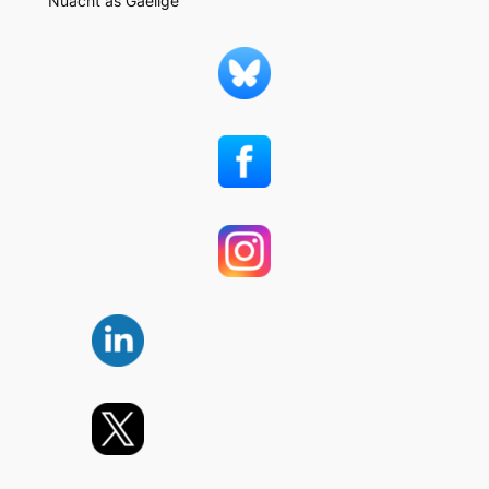
Nuacht as Gaeilge