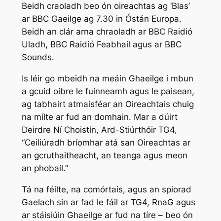
Beidh craoladh beo ón oireachtas ag ‘Blas’
ar BBC Gaeilge ag 7.30 in Óstán Europa.
Beidh an clár arna chraoladh ar BBC Raidió
Uladh, BBC Raidió Feabhail agus ar BBC
Sounds.
Is léir go mbeidh na meáin Ghaeilge i mbun
a gcuid oibre le fuinneamh agus le paisean,
ag tabhairt atmaisféar an Oireachtais chuig
na mílte ar fud an domhain. Mar a dúirt
Deirdre Ní Choistín, Ard-Stiúrthóir TG4,
“Ceiliúradh bríomhar atá san Oireachtas ar
an gcruthaitheacht, an teanga agus meon
an phobail.”
Tá na féilte, na comórtais, agus an spiorad
Gaelach sin ar fad le fáil ar TG4, RnaG agus
ar stáisiúin Ghaeilge ar fud na tíre – beo ón