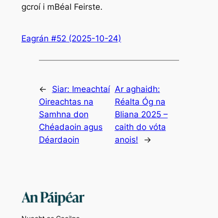
gcroí i mBéal Feirste.
Eagrán #52 (2025-10-24)
←
Siar:
Imeachtaí
Ar aghaidh:
Oireachtas na
Réalta Óg na
Samhna don
Bliana 2025 –
Chéadaoin agus
caith do vóta
Déardaoin
anois!
→