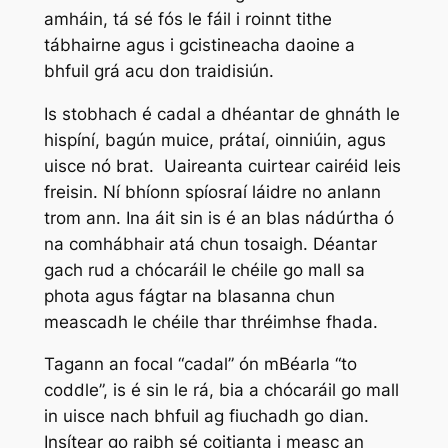
amháin, tá sé fós le fáil i roinnt tithe
tábhairne agus i gcistineacha daoine a
bhfuil grá acu don traidisiún.
Is stobhach é
cadal
a dhéantar de ghnáth le
hispíní, bagún muice, prátaí, oinniúin, agus
uisce nó brat. Uaireanta cuirtear cairéid leis
freisin. Ní bhíonn spíosraí láidre no anlann
trom ann. Ina áit sin is é an blas nádúrtha ó
na comhábhair atá chun tosaigh. Déantar
gach rud a chócaráil le chéile go mall sa
phota agus fágtar na blasanna chun
meascadh le chéile thar thréimhse fhada.
Tagann an focal “cadal” ón mBéarla “to
coddle”, is é sin le rá, bia a chócaráil go mall
in uisce nach bhfuil ag fiuchadh go dian.
Insítear go raibh sé coitianta i measc an