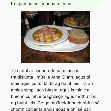
freagair na ceisteanna a leanas.
Tá cadal ar cheann de na miasa is
traidisiúnta i mBaile Átha Cliath, agus tá
stair agus cultúr láidir ag baint leis. Tá an
mhias simplí ach blasta, agus is minic a
bhíonn cuimhní teaghlaigh agus mothú tíriúil
ag baint leis. Cé go mb’fhéidir nach bhfuil sé
chomh coitianta anois agus a bhí sé uair