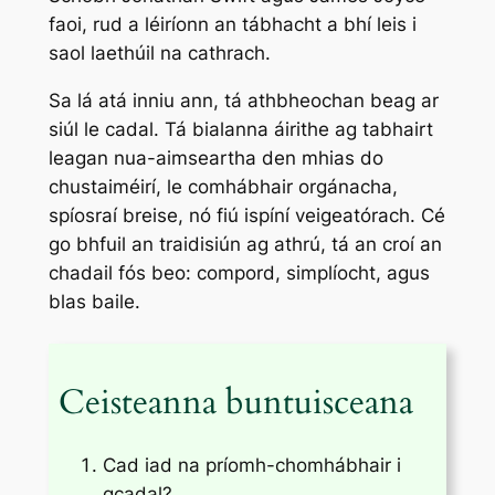
faoi, rud a léiríonn an tábhacht a bhí leis i
saol laethúil na cathrach.
Sa lá atá inniu ann, tá athbheochan beag ar
siúl le cadal. Tá bialanna áirithe ag tabhairt
leagan nua-aimseartha den mhias do
chustaiméirí, le comhábhair orgánacha,
spíosraí breise, nó fiú ispíní veigeatórach. Cé
go bhfuil an traidisiún ag athrú, tá an croí an
chadail fós beo: compord, simplíocht, agus
blas baile.
Ceisteanna buntuisceana
Cad iad na príomh-chomhábhair i
gcadal?