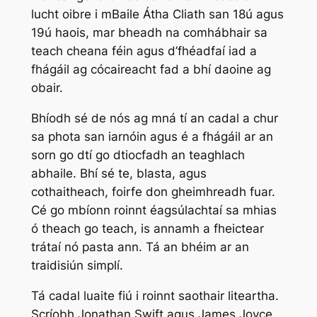
lucht oibre i mBaile Átha Cliath san 18ú agus
19ú haois, mar bheadh na comhábhair sa
teach cheana féin agus d’fhéadfaí iad a
fhágáil ag cócaireacht fad a bhí daoine ag
obair.
Bhíodh sé de nós ag mná tí an cadal a chur
sa phota san iarnóin agus é a fhágáil ar an
sorn go dtí go dtiocfadh an teaghlach
abhaile. Bhí sé te, blasta, agus
cothaitheach, foirfe don gheimhreadh fuar.
Cé go mbíonn roinnt éagsúlachtaí sa mhias
ó theach go teach, is annamh a fheictear
trátaí nó pasta ann. Tá an bhéim ar an
traidisiún simplí.
Tá cadal luaite fiú i roinnt saothair liteartha.
Scríobh Jonathan Swift agus James Joyce