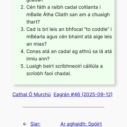
Cén fáth a raibh cadal coitianta i
mBaile Átha Cliath san am a chuaigh
thart?
Cad is brí leis an bhfocal “to coddle” i
mBéarla agus cén bhaint atá aige leis
an mias?
Conas atá an cadal ag athrú sa lá atá
inniu ann?
Luaigh beirt scríbhneoirí cáiliúla a
scríobh faoi chadal.
Cathal Ó Murchú
Eagrán #46 (2025-09-12)
←
Siar:
Ar aghaidh:
Spóirt