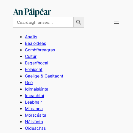
Skip
to
Search Button
Search
content
for:
Anailís
Béaloideas
Comhfhreagras
Cultúr
Eagarfhocal
Eolaíocht
Gaeilge & Gaeltacht
Gnó
Idirnáisiúnta
Imeachtaí
Leabhair
Míreanna
Mórscéalta
Náisiúnta
Oideachas