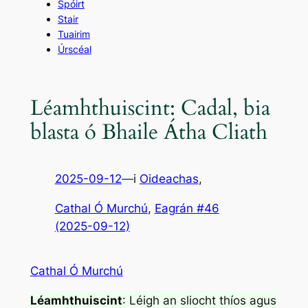
Spóirt
Stair
Tuairim
Úrscéal
Léamhthuiscint: Cadal, bia
blasta ó Bhaile Átha Cliath
2025-09-12
—
i
Oideachas
,
Cathal Ó Murchú
, 
Eagrán #46
(2025-09-12)
Cathal Ó Murchú
Léamhthuiscint
: Léigh an sliocht thíos agus