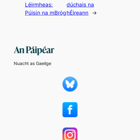
Léirmheas:
dúchais na
Púisίn na mBrόg
hÉireann
→
Nuacht as Gaeilge