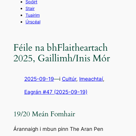
Spóirt
Stair
Tuairim
Úrscéal
Féile na bhFlaitheartach
2025, Gaillimh/Inis Mór
2025-09-19
—
i
Cultúr
, 
Imeachtaí
,
Eagrán #47 (2025-09-19)
19/20 Meán Fomhair
Árannaigh i mbun pinn The Aran Pen