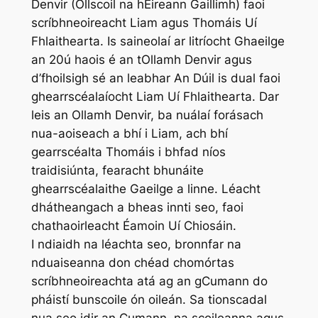
Denvir (Ollscoil na hÉireann Gaillimh) faoi
scríbhneoireacht Liam agus Thomáis Uí
Fhlaithearta. Is saineolaí ar litríocht Ghaeilge
an 20ú haois é an tOllamh Denvir agus
d’fhoilsigh sé an leabhar An Dúil is dual faoi
ghearrscéalaíocht Liam Uí Fhlaithearta. Dar
leis an Ollamh Denvir, ba nuálaí forásach
nua-aoiseach a bhí i Liam, ach bhí
gearrscéalta Thomáis i bhfad níos
traidisiúnta, fearacht bhunáite
ghearrscéalaithe Gaeilge a linne. Léacht
dhátheangach a bheas innti seo, faoi
chathaoirleacht Éamoin Uí Chiosáin.
I ndiaidh na léachta seo, bronnfar na
nduaiseanna don chéad chomórtas
scríbhneoireachta atá ag an gCumann do
pháistí bunscoile ón oileán. Sa tionscadal
nua seo idir an Cumann, na scoileanna agus