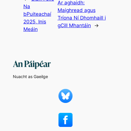
Ar aghaidh:
Na
Maighread agus
bPuiteachaí
Tríona Ní Dhomhaill i
2025, Inis
gCill Mhantáin
→
Meáin
Nuacht as Gaeilge