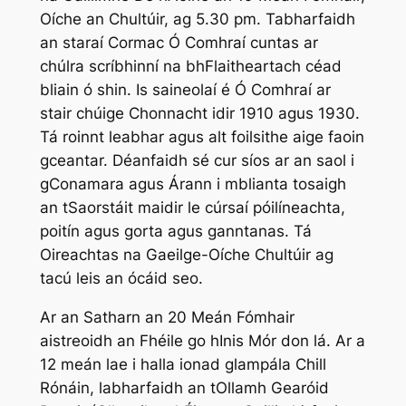
Oíche an Chultúir, ag 5.30 pm. Tabharfaidh
an staraí Cormac Ó Comhraí cuntas ar
chúlra scríbhinní na bhFlaitheartach céad
bliain ó shin. Is saineolaí é Ó Comhraí ar
stair chúige Chonnacht idir 1910 agus 1930.
Tá roinnt leabhar agus alt foilsithe aige faoin
gceantar. Déanfaidh sé cur síos ar an saol i
gConamara agus Árann i mblianta tosaigh
an tSaorstáit maidir le cúrsaí póilíneachta,
poitín agus gorta agus ganntanas. Tá
Oireachtas na Gaeilge-Oíche Chultúir ag
tacú leis an ócáid seo.
Ar an Satharn an 20 Meán Fómhair
aistreoidh an Fhéile go hInis Mór don lá. Ar a
12 meán lae i halla ionad glampála Chill
Rónáin, labharfaidh an tOllamh Gearóid