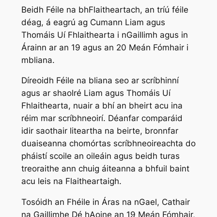
Beidh Féile na bhFlaitheartach, an tríú féile
déag, á eagrú ag Cumann Liam agus
Thomáis Uí Fhlaithearta i nGaillimh agus in
Árainn ar an 19 agus an 20 Meán Fómhair i
mbliana.
Díreoidh Féile na bliana seo ar scríbhinní
agus ar shaolré Liam agus Thomáis Uí
Fhlaithearta, nuair a bhí an bheirt acu ina
réim mar scríbhneoirí. Déanfar comparáid
idir saothair liteartha na beirte, bronnfar
duaiseanna chomórtas scríbhneoireachta do
pháistí scoile an oileáin agus beidh turas
treoraithe ann chuig áiteanna a bhfuil baint
acu leis na Flaitheartaigh.
Tosóidh an Fhéile in Áras na nGael, Cathair
na Gaillimhe Dé hAoine an 19 Meán Fómhair,