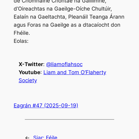
de Chomhairle Chontae na Gaillimhe,
d’Oireachtas na Gaeilge-Oíche Chultúir,
Ealaín na Gaeltachta, Pleanáil Teanga Árann
agus Foras na Gaeilge as a dtacaíocht don
Fhéile.
Eolas:
X-Twitter
:
@liamoflahsoc
Youtube
:
Liam and Tom O’Flaherty
Society
Eagrán #47 (2025-09-19)
←
Siar:
Féile