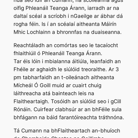
oifig Phleanáil Teanga Árann, iarradh ar na
daltaí scéal a scríobh i nGaeilge ar ábhar dá
rogha féin. Is í an scéalaí aitheanta Máirín
Mhic Lochlainn a bhronnfas na duaiseanna.
Reachtáladh an comórtas seo le tacaíocht
fhlaithiúil ó Phleanáil Teanga Árann.
Tar éis lóin i mbialanna áitiúla, leanfaidh an
Fhéile ar aghaidh le siúlóid treoraithe. Ar 3
pm tabharfaidh an t-oileánach aitheanta
Mícheál Ó Goill muid ar cuairt chuig
láithreacha atá bainteach leis na
Flaitheartaigh. Tosóidh an siúlóid seo i gCill
Rónáin. Cuirfear clabhsúr ar an bhFéile sula
bhfágann na báid farantóireachta tráthnóna.
Tá Cumann na bhFlaitheartach an-bhuíoch