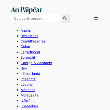
Skip
to
Search Button
Search
content
for:
Anailís
Béaloideas
Comhfhreagras
Cultúr
Eagarfhocal
Eolaíocht
Gaeilge & Gaeltacht
Gnó
Idirnáisiúnta
Imeachtaí
Leabhair
Míreanna
Mórscéalta
Náisiúnta
Oideachas