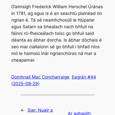
D’aimsigh Frederick William Herschel Úránas
in 1781, ag agus is é an seachtú plainéad ón
ngrian é. Tá sé neamhchosúil le hIúpatar
agus Satarn sa bhealach nach bhfuil na
fáinní ró-fheiceálach toisc go bhfuil said
déanta as ábhar dorcha. Is ábhar dóchais é
seo mar ciallaíonn sé go bhfuil i bhfad níos
mó le haimsiú inár ngrianchóras ná mar a
cheapamar.
Domhnall Mac Concharraige
Eagrán #44
(2025-08-29)
←
Siar:
Nuair a
Ar aghaidh: