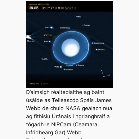
D’aimsigh réalteolaithe ag baint
úsáide as Teileascóp Spáis James
Webb de chuid NASA gealach nua
ag fithisiú Úránais i ngrianghraif a
tógadh le NIRCam (Ceamara
Infridhearg Gar) Webb.