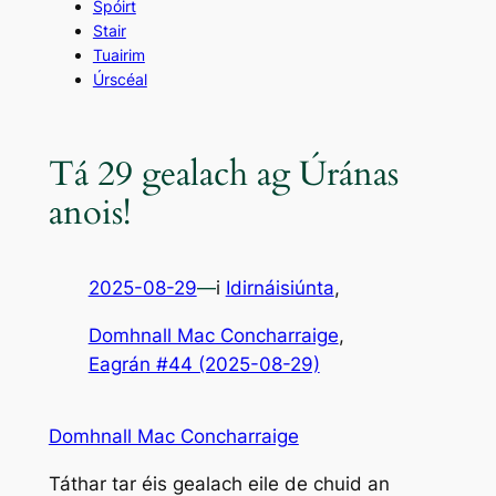
Spóirt
Stair
Tuairim
Úrscéal
Tá 29 gealach ag Úránas
anois!
2025-08-29
—
i
Idirnáisiúnta
,
Domhnall Mac Concharraige
, 
Eagrán #44 (2025-08-29)
Domhnall Mac Concharraige
Táthar tar éis gealach eile de chuid an