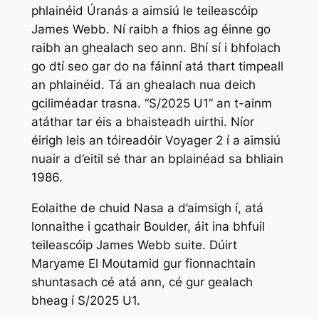
phlainéid Úranás a aimsiú le teileascóip
James Webb. Ní raibh a fhios ag éinne go
raibh an ghealach seo ann. Bhí sí i bhfolach
go dtí seo gar do na fáinní atá thart timpeall
an phlainéid. Tá an ghealach nua deich
gciliméadar trasna. “S/2025 U1” an t-ainm
atáthar tar éis a bhaisteadh uirthi. Níor
éirigh leis an tóireadóir Voyager 2 í a aimsiú
nuair a d’eitil sé thar an bplainéad sa bhliain
1986.
Eolaithe de chuid Nasa a d’aimsigh í, atá
lonnaithe i gcathair Boulder, áit ina bhfuil
teileascóip James Webb suite. Dúirt
Maryame El Moutamid gur fionnachtain
shuntasach cé atá ann, cé gur gealach
bheag í S/2025 U1.