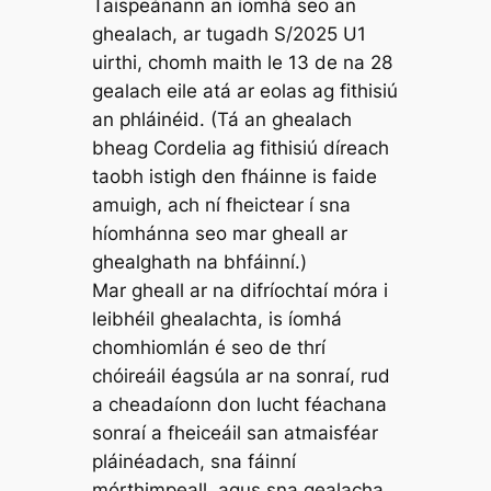
Taispeánann an íomhá seo an
ghealach, ar tugadh S/2025 U1
uirthi, chomh maith le 13 de na 28
gealach eile atá ar eolas ag fithisiú
an phláinéid. (Tá an ghealach
bheag Cordelia ag fithisiú díreach
taobh istigh den fháinne is faide
amuigh, ach ní fheictear í sna
híomhánna seo mar gheall ar
ghealghath na bhfáinní.)
Mar gheall ar na difríochtaí móra i
leibhéil ghealachta, is íomhá
chomhiomlán é seo de thrí
chóireáil éagsúla ar na sonraí, rud
a cheadaíonn don lucht féachana
sonraí a fheiceáil san atmaisféar
pláinéadach, sna fáinní
mórthimpeall, agus sna gealacha