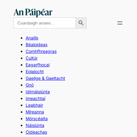
Skip
to
Search Button
Search
content
for:
Anailís
Béaloideas
Comhfhreagras
Cultúr
Eagarfhocal
Eolaíocht
Gaeilge & Gaeltacht
Gnó
Idirnáisiúnta
Imeachtaí
Leabhair
Míreanna
Mórscéalta
Náisiúnta
Oideachas