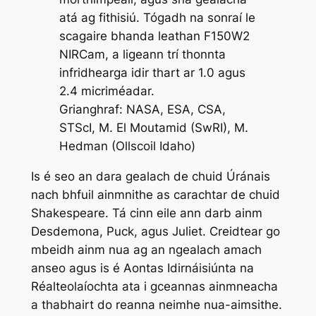
atá ag fithisiú. Tógadh na sonraí le
scagaire bhanda leathan F150W2
NIRCam, a ligeann trí thonnta
infridhearga idir thart ar 1.0 agus
2.4 micriméadar.
Grianghraf: NASA, ESA, CSA,
STScI, M. El Moutamid (SwRI), M.
Hedman (Ollscoil Idaho)
Is é seo an dara gealach de chuid Úránais
nach bhfuil ainmnithe as carachtar de chuid
Shakespeare. Tá cinn eile ann darb ainm
Desdemona, Puck, agus Juliet. Creidtear go
mbeidh ainm nua ag an ngealach amach
anseo agus is é Aontas Idirnáisiúnta na
Réalteolaíochta ata i gceannas ainmneacha
a thabhairt do reanna neimhe nua-aimsithe.