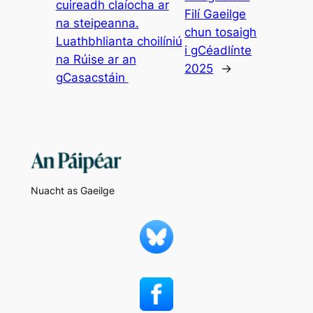
cuireadh claíocha ar
Filí Gaeilge
na steipeanna.
chun tosaigh
Luathbhlianta choilíniú
i gCéadlínte
na Rúise ar an
2025
→
gCasacstáin
Nuacht as Gaeilge