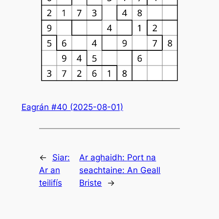
Eagrán #40 (2025-08-01)
←
Siar:
Ar aghaidh:
Port na
Ar an
seachtaine: An Geall
teilifís
Briste
→