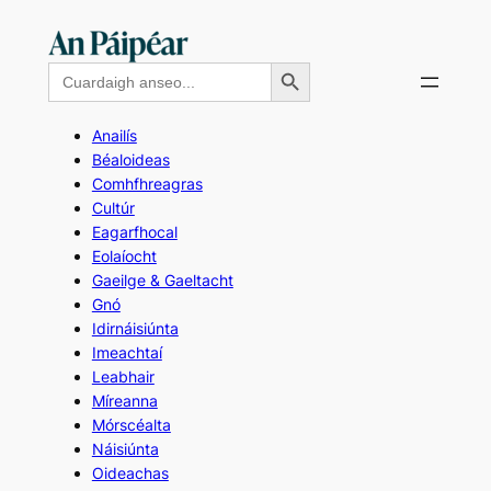
Skip
to
Search Button
Search
content
for:
Anailís
Béaloideas
Comhfhreagras
Cultúr
Eagarfhocal
Eolaíocht
Gaeilge & Gaeltacht
Gnó
Idirnáisiúnta
Imeachtaí
Leabhair
Míreanna
Mórscéalta
Náisiúnta
Oideachas