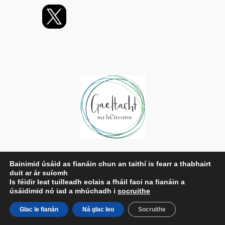
Príobháideachas
Bainimid úsáid as fianáin chun an taithí is fearr a thabhairt
duit ar ár suíomh
Beartas Príobháideachais
Is féidir leat tuilleadh eolais a fháil faoi na fianáin a
Téarmaí agus Coinníollacha
úsáidimid nó iad a mhúchadh i
socruithe
Déan Teagmháil Linn
Glac le fianán
Ná glac leo
Socruithe