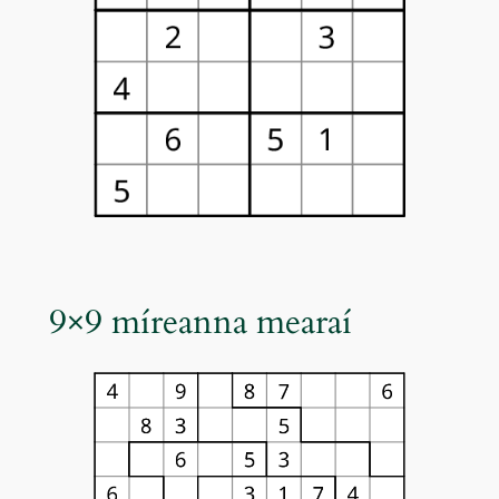
9×9 míreanna mearaí