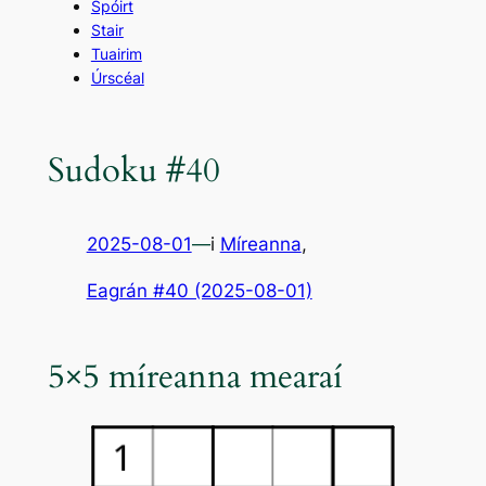
Spóirt
Stair
Tuairim
Úrscéal
Sudoku #40
2025-08-01
—
i
Míreanna
,
Eagrán #40 (2025-08-01)
5×5 míreanna mearaí