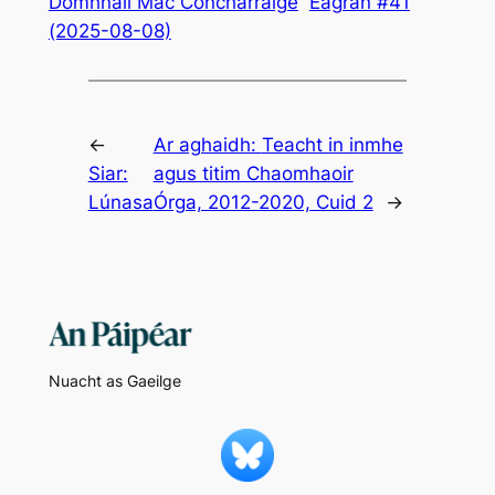
Domhnall Mac Concharraige
Eagrán #41
(2025-08-08)
←
Ar aghaidh:
Teacht in inmhe
Siar:
agus titim Chaomhaoir
Lúnasa
Órga, 2012-2020, Cuid 2
→
Nuacht as Gaeilge