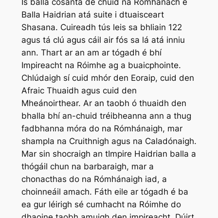
Is balla cosanta de chuid na Rómhánach é
Balla Haidrian atá suite i dtuaisceart
Shasana. Cuireadh tús leis sa bhliain 122
agus tá clú agus cáil air fós sa lá atá inniu
ann. Thart ar an am ar tógadh é bhí
Impireacht na Róimhe ag a buaicphointe.
Chlúdaigh sí cuid mhór den Eoraip, cuid den
Afraic Thuaidh agus cuid den
Mheánoirthear. Ar an taobh ó thuaidh den
bhalla bhí an-chuid tréibheanna ann a thug
fadbhanna móra do na Rómhánaigh, mar
shampla na Cruithnigh agus na Caladónaigh.
Mar sin shocraigh an tImpire Haidrian balla a
thógáil chun na barbaraigh, mar a
chonacthas do na Rómhánaigh iad, a
choinneáil amach. Fáth eile ar tógadh é ba
ea gur léirigh sé cumhacht na Róimhe do
dhaoine taobh amuigh den impireacht. Dúirt