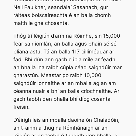
Neil Faulkner, seandálaí Sasanach, gur
ráiteas bolscaireachta é an balla chomh
maith le gné chosanta.
Thóg trí léigiún d’arm na Róimhe, sin 15,000
fear san iomlán, an balla agus bhain sé sé
bliana astu. Tá an balla 117 cilliméadar ar
fad. Bhí dún ann gach cúpla míle ar feadh
an bhalla ina raibh cúpla céad saighdúir mar
gharastún. Meastar go raibh 10,000
saighdúir lonnaithe ar an mballa ag an am
céanna nuair a bhí an balla críochnaithe. Ar
gach taobh den bhalla bhí díog cosanta
freisin.
D’éirigh leis an mballa daoine ón Chaladóin,
an t-ainm a thug na Rómhánaigh ar an
réigiún ar an taobh ó thuaidh den bhalla, a