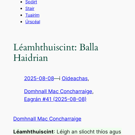
Spóirt
Stair
Tuairim
Úrscéal
Léamhthuiscint: Balla
Haidrian
2025-08-08
—
i
Oideachas
,
Domhnall Mac Concharraige
, 
Eagrán #41 (2025-08-08)
Domhnall Mac Concharraige
Léamhthuiscint
: Léigh an sliocht thíos agus