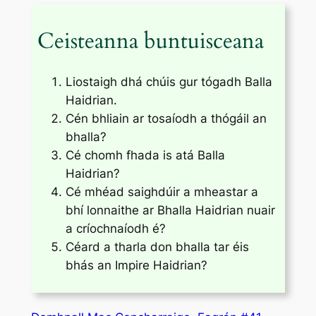
Ceisteanna buntuisceana
Liostaigh dhá chúis gur tógadh Balla
Haidrian.
Cén bhliain ar tosaíodh a thógáil an
bhalla?
Cé chomh fhada is atá Balla
Haidrian?
Cé mhéad saighdúir a mheastar a
bhí lonnaithe ar Bhalla Haidrian nuair
a críochnaíodh é?
Céard a tharla don bhalla tar éis
bhás an Impire Haidrian?