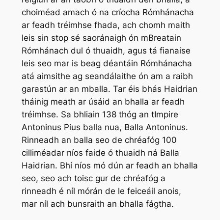
choiméad amach ó na críocha Rómhánacha
ar feadh tréimhse fhada, ach chomh maith
leis sin stop sé saoránaigh ón mBreatain
Rómhánach dul ó thuaidh, agus tá fianaise
leis seo mar is beag déantáin Rómhánacha
atá aimsithe ag seandálaithe ón am a raibh
garastún ar an mballa. Tar éis bhás Haidrian
tháinig meath ar úsáid an bhalla ar feadh
tréimhse. Sa bhliain 138 thóg an tImpire
Antoninus Pius balla nua, Balla Antoninus.
Rinneadh an balla seo de chréafóg 100
cilliméadar níos faide ó thuaidh ná Balla
Haidrian. Bhí níos mó dún ar feadh an bhalla
seo, seo ach toisc gur de chréafóg a
rinneadh é níl mórán de le feiceáil anois,
mar níl ach bunsraith an bhalla fágtha.