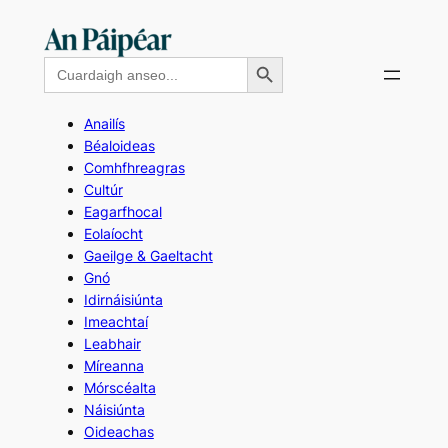
Skip
to
Search Button
Search
content
for:
Anailís
Béaloideas
Comhfhreagras
Cultúr
Eagarfhocal
Eolaíocht
Gaeilge & Gaeltacht
Gnó
Idirnáisiúnta
Imeachtaí
Leabhair
Míreanna
Mórscéalta
Náisiúnta
Oideachas