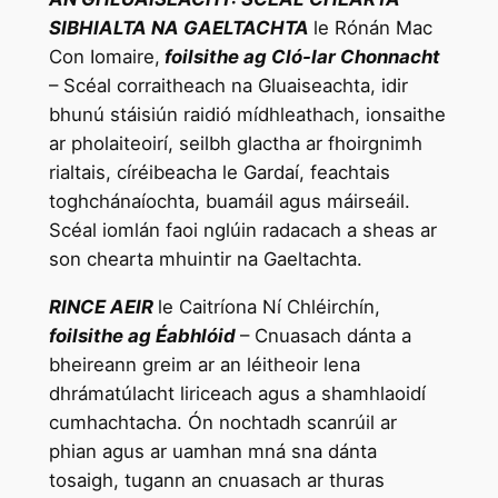
SIBHIALTA NA GAELTACHTA
le Rónán Mac
Con Iomaire,
foilsithe ag Cló-Iar Chonnacht
– Scéal corraitheach na Gluaiseachta, idir
bhunú stáisiún raidió mídhleathach, ionsaithe
ar pholaiteoirí, seilbh glactha ar fhoirgnimh
rialtais, círéibeacha le Gardaí, feachtais
toghchánaíochta, buamáil agus máirseáil.
Scéal iomlán faoi nglúin radacach a sheas ar
son chearta mhuintir na Gaeltachta.
RINCE AEIR
le Caitríona Ní Chléirchín,
foilsithe ag Éabhlóid
– Cnuasach dánta a
bheireann greim ar an léitheoir lena
dhrámatúlacht liriceach agus a shamhlaoidí
cumhachtacha. Ón nochtadh scanrúil ar
phian agus ar uamhan mná sna dánta
tosaigh, tugann an cnuasach ar thuras