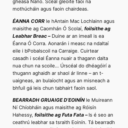
gheasa Nano. Scéal gleoite faoi na
mothúcháin agus faoin chairdeas.
ÉANNA CORR
le hAntain Mac Lochlainn agus
maisithe ag Caomhán Ó Scolaí,
foilsithe ag
Leabhar Breac –
Duine ar an imeall is ea
Éanna Ó Corra. Aonarán i measc na ndaltaí
eile i bPobalscoil na Carraige. Cuirtear
casadh i scéal Éanna nuair a thagann dalta
nua chun na scoile… Úrscéal do dhéagóirí a
thugann aghaidh ar shaol ár linne – an t-
uaigneas, an bulaíocht agus an misneach a
bhfuil gá leis chun tabhairt faoin saol.
BEARRADH GRUAIGE D’EOINÍN
le Muireann
Ní Chíobháin agus maisithe ag Róisín
Hahessy,
foilsithe ag Futa Fata –
Is é seo an
ceathrú leabhar sa tsraith Eoinín. Tá bearradh