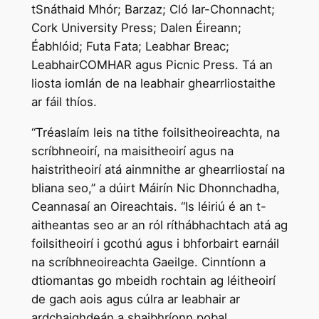
tSnáthaid Mhór; Barzaz; Cló Iar-Chonnacht;
Cork University Press; Dalen Éireann;
Éabhlóid; Futa Fata; Leabhar Breac;
LeabhairCOMHAR agus Picnic Press. Tá an
liosta iomlán de na leabhair ghearrliostaithe
ar fáil thíos.
“Tréaslaím leis na tithe foilsitheoireachta, na
scríbhneoirí, na maisitheoirí agus na
haistritheoirí atá ainmnithe ar ghearrliostaí na
bliana seo,” a dúirt Máirín Nic Dhonnchadha,
Ceannasaí an Oireachtais. “Is léiriú é an t-
aitheantas seo ar an ról ríthábhachtach atá ag
foilsitheoirí i gcothú agus i bhforbairt earnáil
na scríbhneoireachta Gaeilge. Cinntíonn a
dtiomantas go mbeidh rochtain ag léitheoirí
de gach aois agus cúlra ar leabhair ar
ardchaighdeán a shaibhríonn pobal