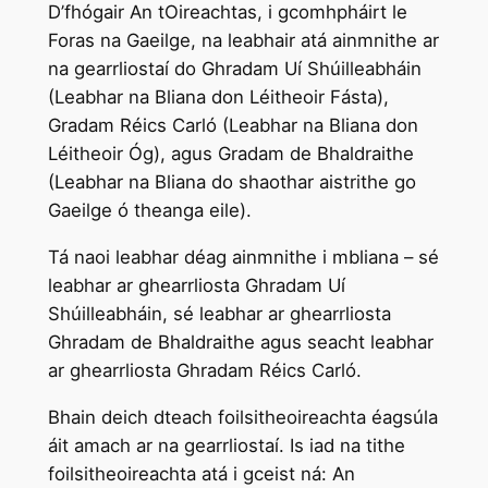
D’fhógair An tOireachtas, i gcomhpháirt le
Foras na Gaeilge, na leabhair atá ainmnithe ar
na gearrliostaí do Ghradam Uí Shúilleabháin
(Leabhar na Bliana don Léitheoir Fásta),
Gradam Réics Carló (Leabhar na Bliana don
Léitheoir Óg), agus Gradam de Bhaldraithe
(Leabhar na Bliana do shaothar aistrithe go
Gaeilge ó theanga eile).
Tá naoi leabhar déag ainmnithe i mbliana – sé
leabhar ar ghearrliosta Ghradam Uí
Shúilleabháin, sé leabhar ar ghearrliosta
Ghradam de Bhaldraithe agus seacht leabhar
ar ghearrliosta Ghradam Réics Carló.
Bhain deich dteach foilsitheoireachta éagsúla
áit amach ar na gearrliostaí. Is iad na tithe
foilsitheoireachta atá i gceist ná: An