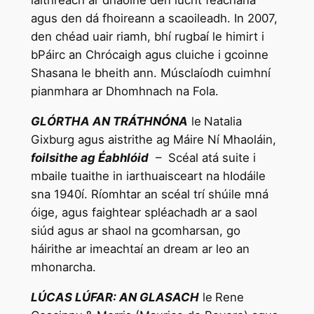
agus den dá fhoireann a scaoileadh. In 2007,
den chéad uair riamh, bhí rugbaí le himirt i
bPáirc an Chrócaigh agus cluiche i gcoinne
Shasana le bheith ann. Músclaíodh cuimhní
pianmhara ar Dhomhnach na Fola.
GLÓRTHA AN TRÁTHNÓNA
le
Natalia
Gixburg agus aistrithe ag Máire Ní Mhaoláin,
foilsithe ag Éabhlóid
– Scéal atá suite i
mbaile tuaithe in iarthuaisceart na hIodáile
sna 1940í. Ríomhtar an scéal trí shúile mná
óige, agus faightear spléachadh ar a saol
siúd agus ar shaol na gcomharsan, go
háirithe ar imeachtaí an dream ar leo an
mhonarcha.
LÚCAS LÚFAR: AN GLASACH
le
Rene