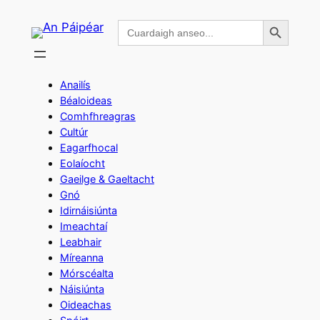
Skip
Search Button
Search
to
for:
content
Anailís
Béaloideas
Comhfhreagras
Cultúr
Eagarfhocal
Eolaíocht
Gaeilge & Gaeltacht
Gnó
Idirnáisiúnta
Imeachtaí
Leabhair
Míreanna
Mórscéalta
Náisiúnta
Oideachas