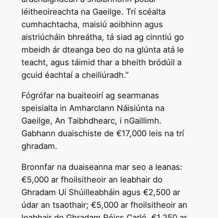
léitheoireachta na Gaeilge. Trí scéalta
cumhachtacha, maisiú aoibhinn agus
aistriúcháin bhreátha, tá siad ag cinntiú go
mbeidh ár dteanga beo do na glúnta atá le
teacht, agus táimid thar a bheith bródúil a
gcuid éachtaí a cheiliúradh.”
Fógrófar na buaiteoirí ag searmanas
speisialta in Amharclann Náisiúnta na
Gaeilge, An Taibhdhearc, i nGaillimh.
Gabhann duaischiste de €17,000 leis na trí
ghradam.
Bronnfar na duaiseanna mar seo a leanas:
€5,000 ar fhoilsitheoir an leabhair do
Ghradam Uí Shúilleabháin agus €2,500 ar
údar an tsaothair; €5,000 ar fhoilsitheoir an
leabhair do Ghradam Réics Carló, €1,250 ar