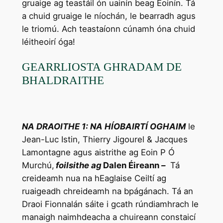
gruaige ag teastáil ón uainín beag Eoinín. Tá
a chuid gruaige le níochán, le bearradh agus
le triomú. Ach teastaíonn cúnamh óna chuid
léitheoirí óga!
GEARRLIOSTA GHRADAM DE
BHALDRAITHE
NA DRAOITHE 1: NA HÍOBAIRTÍ OGHAIM
le
Jean-Luc Istin, Thierry Jigourel & Jacques
Lamontagne agus aistrithe ag Eoin P Ó
Murchú,
foilsithe ag
Dalen Éireann
–
Tá
creideamh nua na hEaglaise Ceiltí ag
ruaigeadh chreideamh na bpágánach. Tá an
Draoi Fionnalán sáite i gcath rúndiamhrach le
manaigh naimhdeacha a chuireann constaicí