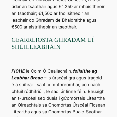
údar an tsaothair agus €1,250 ar mhaisitheoir
an tsaothair; €1,500 ar fhoilsitheoir an
leabhair do Ghradam de Bhaldraithe agus
€500 ar aistritheoir an tsaothair.
GEARRLIOSTA GHRADAM UÍ
SHÚILLEABHÁIN
FICHE
le Colm Ó Ceallacháin,
foilsithe ag
Leabhar Breac
– Is úrscéal grá agus tragóid
é a suitear i saol comhthreomhar, ach nach
bhfuil ródhifriúil, le saol ár linne féin. Bhuaigh
an t-úrscéal seo duais i gComórtais Liteartha
an Oireachtais sa Chomórtas Úrscéal Ficsean
Liteartha agus sa Chomórtas Buaic-Saothar