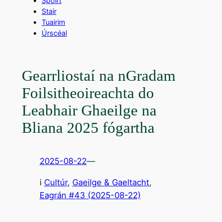
Spóirt
Stair
Tuairim
Úrscéal
Gearrliostaí na nGradam
Foilsitheoireachta do
Leabhair Ghaeilge na
Bliana 2025 fógartha
2025-08-22
—
i
Cultúr
, 
Gaeilge & Gaeltacht
,
Eagrán #43 (2025-08-22)