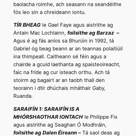
baolacha roimhe, ach seasann na seandéithe
fós leo sin a chreideann iontu.
TÍR BHEAG
le Gael Faye agus aistrithe ag
Antain Mac Lochlainn,
foilsithe ag Barzaz –
Agus é ag fás aníos sa Bhurúin in 1992, tá
Gabriel óg beag beann ar an teannas polaitiúil
ina thimpeall. Caitheann sé féin agus a
chairde a gcuid laethanta ag spaisteoireacht,
faic na fríde ag cur isteach orthu. Ach tá
stoirm ag bagairt ar an taobh thall den
teorainn i dtír dhúchais mháthair Gaby,
Ruanda.
SARAIFÍN 1: SARAIFÍN IS A
MHÓRSHAOTHAR IONTACH
le
Philippe Fix
agus aistrithe ag Seaghan Ó Modhráin,
foilsithe ag Dalen Éireann
–
Tá saol deas ag