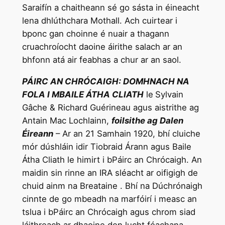
Saraifín a chaitheann sé go sásta in éineacht
lena dhlúthchara Mothall. Ach cuirtear i
bponc gan choinne é nuair a thagann
cruachroíocht daoine áirithe salach ar an
bhfonn atá air feabhas a chur ar an saol.
PÁIRC AN CHRÓCAIGH: DOMHNACH NA
FOLA I MBAILE ÁTHA CLIATH
le
Sylvain
Gâche & Richard Guérineau agus aistrithe ag
Antain Mac Lochlainn,
foilsithe ag Dalen
Éireann
– Ar an 21 Samhain 1920, bhí cluiche
mór dúshláin idir Tiobraid Árann agus Baile
Átha Cliath le himirt i bPáirc an Chrócaigh. An
maidin sin rinne an IRA sléacht ar oifigigh de
chuid ainm na Breataine . Bhí na Dúchrónaigh
cinnte de go mbeadh na marfóirí i measc an
tslua i bPáirc an Chrócaigh agus chrom siad
láithreach ar dhaoine den lucht féachana