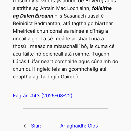
Goscinny & Morris (Maurice de Bevere) agus
aistrithe ag Antain Mac Lochlainn,
foilsithe
ag Dalen Éireann
– Is Sasanach uasal é
Beinidict Badmantan, atá tagtha go hiarthar
Mheiriceá chun cónaí sa rainse a d’fhág a
uncail aige. Tá sé meáite ar shaol nua a
thosú i measc na mbuachaillí bó, is cuma cé
acu fáilte nó doicheall atá roimhe. Tugann
Lúcás Lúfar neart comhairle agus cúnaimh dó
chun dul i ngleic leis an gcomhcheilg atá
ceaptha ag Taidhgín Gaimbín.
Eagrán #43 (2025-08-22)
←
Siar:
Ar aghaidh:
Clos-