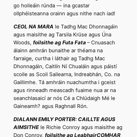
go hoileáin rúnda — ina gcastar
ollphéisteanna orainn agus nithe nach iad!
CEOL NA MARA
le Tadhg Mac Dhonnagáin
agus maisithe ag Tarsila Krüse agus Úna
Woods,
foilsithe ag Futa Fata
– Cnuasach
álainn amhrán bunaithe ar théama na
farraige, curtha i láthair ag Tadhg Mac
Dhonnagáin, Caitlín Ní Chualáin agus páistí
scoile as Scoil Sailearna, Indreabhán, Co. na
Gaillimhe. Tá amhráin nuachumtha i gceist
agus rinneadh meascadh fuaime nua ar na
seanchlasaicí ar nós Cé a Chlúdaigh Mé le
Gaineamh? agus Raghnall Rón.
DIALANN EMILY PORTER: CAILLTE AGUS
AIMSITHE
le Richie Conroy agus maisithe ag
Don Conroy,
foilsithe ag LeabhairCOMHAR