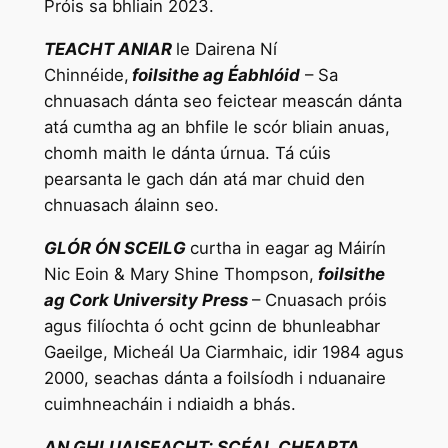
Próis sa bhliain 2023.
TEACHT ANIAR
le Dairena Ní
Chinnéide,
foilsithe ag Éabhlóid
– Sa
chnuasach dánta seo feictear meascán dánta
atá cumtha ag an bhfile le scór bliain anuas,
chomh maith le dánta úrnua. Tá cúis
pearsanta le gach dán atá mar chuid den
chnuasach álainn seo.
GLÓR ÓN SCEILG
curtha in eagar ag Máirín
Nic Eoin & Mary Shine Thompson,
foilsithe
ag Cork University Press
– Cnuasach próis
agus filíochta ó ocht gcinn de bhunleabhar
Gaeilge, Micheál Ua Ciarmhaic, idir 1984 agus
2000, seachas dánta a foilsíodh i nduanaire
cuimhneacháin i ndiaidh a bhás.
AN GHLUAISEACHT: SCÉAL CHEARTA