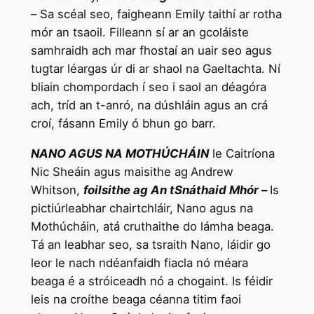
–
Sa scéal seo, faigheann Emily taithí ar rotha
mór an tsaoil. Filleann sí ar an gcoláiste
samhraidh ach mar fhostaí an uair seo agus
tugtar léargas úr di ar shaol na Gaeltachta. Ní
bliain chompordach í seo i saol an déagóra
ach, tríd an t-anró, na dúshláin agus an crá
croí, fásann Emily ó bhun go barr.
NANO AGUS NA MOTHÚCHÁIN
le Caitríona
Nic Sheáin agus maisithe ag
Andrew
Whitson,
foilsithe ag An tSnáthaid Mhór –
Is
pictiúrleabhar chairtchláir, Nano agus na
Mothúcháin, atá cruthaithe do lámha beaga.
Tá an leabhar seo, sa tsraith Nano, láidir go
leor le nach ndéanfaidh fiacla nó méara
beaga é a stróiceadh nó a chogaint. Is féidir
leis na croíthe beaga céanna titim faoi