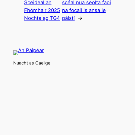
Sceideal an
scéal nua seolta faoi
Fhómhair 2025
na focail is ansa le
Nochta ag TG4
páistí
→
Nuacht as Gaeilge