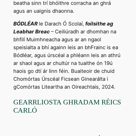
beatha sinn trí bhóithre corracha an ghrá
agus an uaignis dhaonna.
BÓDLÉAR
le Darach Ó Scolaí,
foilsithe ag
Leabhar Breac
– Ceiliúradh ar dhomhan na
bhfilí Muimhneacha agus ar an ngaol
speisialta a bhí againn leis an bhFrainc is ea
Bódléar, agus úrscéal a phléann leis an athrú
ar shaol agus ar chultúr na tuaithe ón 19ú
haois go dtí ár linn féin. Buaiteoir de chuid
Chomórtas Úrscéal Ficsean Ginearálta i
gComórtas Liteartha an Oireachtais, 2024.
GEARRLIOSTA GHRADAM RÉICS
CARLÓ