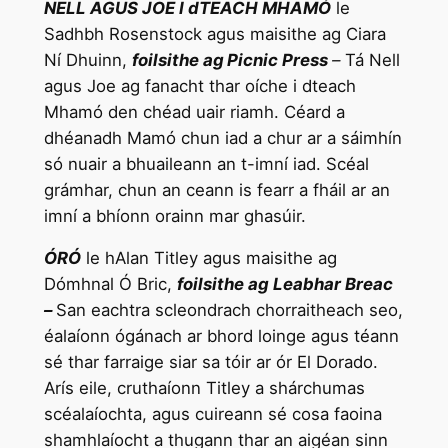
NELL AGUS JOE I dTEACH MHAMÓ
le
Sadhbh Rosenstock agus maisithe ag Ciara
Ní Dhuinn,
foilsithe ag Picnic Press
–
Tá Nell
agus Joe ag fanacht thar oíche i dteach
Mhamó den chéad uair riamh. Céard a
dhéanadh Mamó chun iad a chur ar a sáimhín
só nuair a bhuaileann an t-imní iad. Scéal
grámhar, chun an ceann is fearr a fháil ar an
imní a bhíonn orainn mar ghasúir.
ÓRÓ
le hAlan Titley agus maisithe ag
Dómhnal Ó Bric,
foilsithe ag Leabhar Breac
–
San eachtra scleondrach chorraitheach seo,
éalaíonn ógánach ar bhord loinge agus téann
sé thar farraige siar sa tóir ar ór El Dorado.
Arís eile, cruthaíonn Titley a shárchumas
scéalaíochta, agus cuireann sé cosa faoina
shamhlaíocht a thugann thar an aigéan sinn