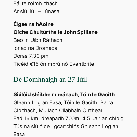
Fáilte roimh chách
Ar siúl Iúil – Lúnasa
Éigse na hAoine
Oíche Chultúrtha le John Spillane
Beo in Uíbh Ráthach
Ionad na Dromada
Doras 7.30 pm
Ticéid €15 ón mbrú nó Eventbrite
Dé Domhnaigh an 27 Iúil
Siúlóid sléibhe mheánach, Tóin le Gaoith
Gleann Log an Easa, Tóin le Gaoith, Barra
Clochach, Mullach Cliabháin Oirthear
Fad 16 km, dreapadh 700m, 4.5 uair an chloig
Tús na siúlóide i gcarrchlós Ghleann Log an
Easa