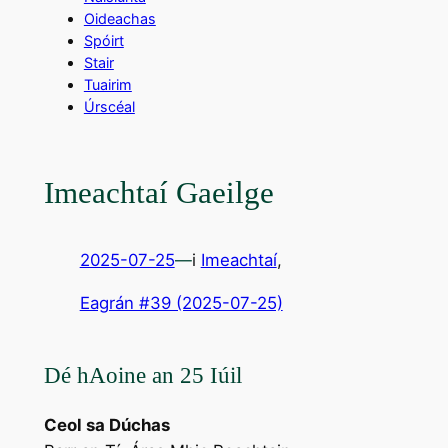
Oideachas
Spóirt
Stair
Tuairim
Úrscéal
Imeachtaí Gaeilge
2025-07-25
—
i
Imeachtaí
,
Eagrán #39 (2025-07-25)
Dé hAoine an 25 Iúil
Ceol sa Dúchas