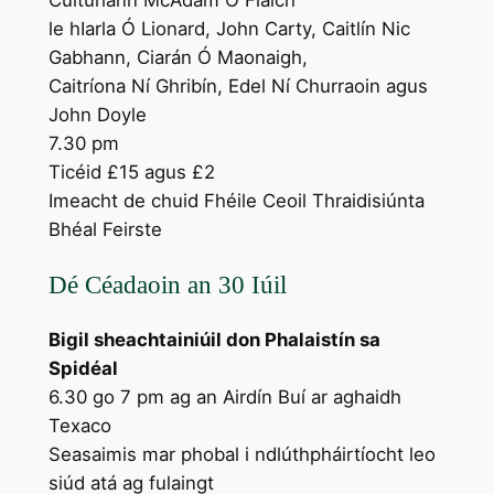
Cultúrlann McAdam Ó Fiaich
le hIarla Ó Lionard, John Carty, Caitlín Nic
Gabhann, Ciarán Ó Maonaigh,
Caitríona Ní Ghribín, Edel Ní Churraoin agus
John Doyle
7.30 pm
Ticéid £15 agus £2
Imeacht de chuid Fhéile Ceoil Thraidisiúnta
Bhéal Feirste
Dé Céadaoin an 30 Iúil
Bigil sheachtainiúil don Phalaistín sa
Spidéal
6.30 go 7 pm ag an Airdín Buí ar aghaidh
Texaco
Seasaimis mar phobal i ndlúthpháirtíocht leo
siúd atá ag fulaingt