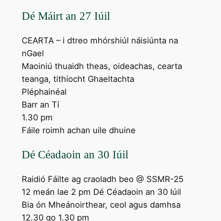
Dé Máirt an 27 Iúil
CEARTA – i dtreo mhórshiúl náisiúnta na
nGael
Maoiniú thuaidh theas, oideachas, cearta
teanga, tithíocht Ghaeltachta
Pléphainéal
Barr an Tí
1.30 pm
Fáile roimh achan uile dhuine
Dé Céadaoin an 30 Iúil
Raidió Fáilte ag craoladh beo @ SSMR-25
12 meán lae 2 pm Dé Céadaoin an 30 Iúil
Bia ón Mheánoirthear, ceol agus damhsa
12.30 go 1.30 pm