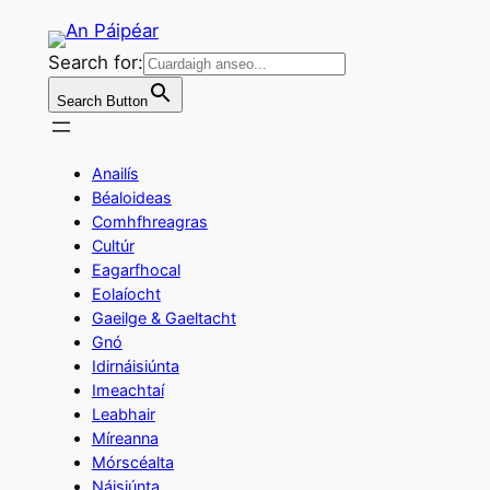
Skip
to
Search for:
content
Search Button
Anailís
Béaloideas
Comhfhreagras
Cultúr
Eagarfhocal
Eolaíocht
Gaeilge & Gaeltacht
Gnó
Idirnáisiúnta
Imeachtaí
Leabhair
Míreanna
Mórscéalta
Náisiúnta