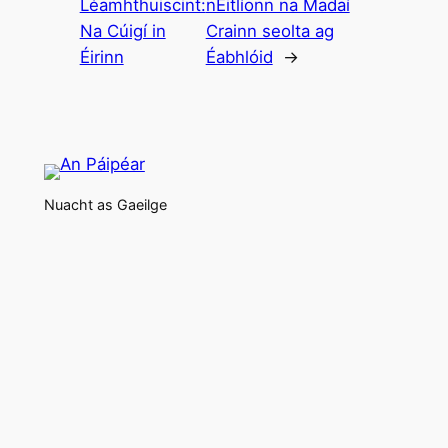
Léamhthuiscint:
nEitlíonn na Madaí
Na Cúigí in
Crainn seolta ag
Éirinn
Éabhlóid
→
Nuacht as Gaeilge