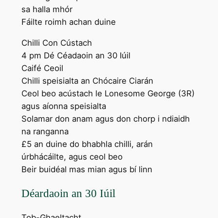
sa halla mhór
Fáilte roimh achan duine
Chilli Con Cústach
4 pm Dé Céadaoin an 30 Iúil
Caifé Ceoil
Chilli speisialta an Chócaire Ciarán
Ceol beo acústach le Lonesome George (3R)
agus aíonna speisialta
Solamar don anam agus don chorp i ndiaidh
na ranganna
£5 an duine do bhabhla chilli, arán
úrbhácáilte, agus ceol beo
Beir buidéal mas mian agus bí linn
Déardaoin an 30 Iúil
Tob-Ghaeltacht