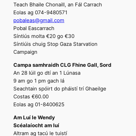
Teach Bhaile Chonaill, an Fál Carrach
Eolas ag 074-9480571
pobaleas@gmail.com
Pobal Eascarrach
Síntiús molta €20 go €30
Síntiúis chuig Stop Gaza Starvation
Campaign
Campa samhraidh CLG Fhine Gall, Sord
An 28 Iúil go dtí an 1 Lúnasa
9 am go 1 pm gach lá
Seachtain spóirt do pháistí trí Ghaeilge
Costas €60.00
Eolas ag 01-8400625
Am Luí le Wendy
Scéalaíocht am luí
Altram ag tacú le tuistí