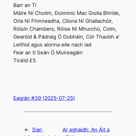
Barr an Tí
Máire Ní Choilm, Doiminic Mac Giolla Bhríde,
Orla Ní Fhinneadha, Clíona Ní Ghallachóir,
Róisín Chambers, Róise Ní Mhurchú, Colm,
Gearóid & Pádraig Ó Dubháin, Cór Thaobh a’
Leithid agus aíonna eile nach iad
Fear an tí Seán Ó Muireagáin
Ticéid £5
Eagrán #39 (2025-07-25)
←
Siar:
Ar aghaidh:
An Áit a