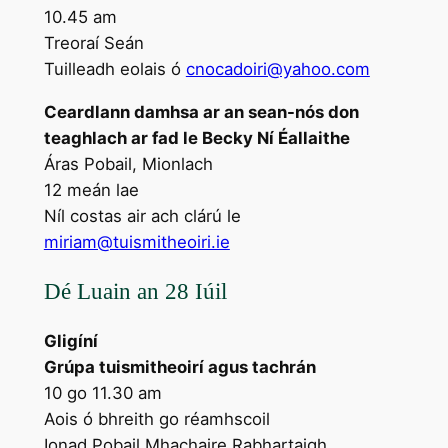
10.45 am
Treoraí Seán
Tuilleadh eolais ó
cnocadoiri@yahoo.com
Ceardlann damhsa ar an sean-nós don
teaghlach ar fad le Becky Ní Éallaithe
Áras Pobail, Mionlach
12 meán lae
Níl costas air ach clárú le
miriam@tuismitheoiri.ie
Dé Luain an 28 Iúil
Gligíní
Grúpa tuismitheoirí agus tachrán
10 go 11.30 am
Aois ó bhreith go réamhscoil
Ionad Pobail Mhachaire Rabhartaigh