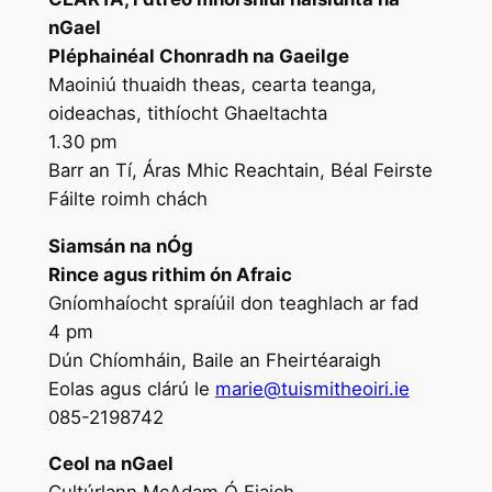
nGael
Pléphainéal Chonradh na Gaeilge
Maoiniú thuaidh theas, cearta teanga,
oideachas, tithíocht Ghaeltachta
1.30 pm
Barr an Tí, Áras Mhic Reachtain, Béal Feirste
Fáilte roimh chách
Siamsán na nÓg
Rince agus rithim ón Afraic
Gníomhaíocht spraíúil don teaghlach ar fad
4 pm
Dún Chíomháin, Baile an Fheirtéaraigh
Eolas agus clárú le
marie@tuismitheoiri.ie
085-2198742
Ceol na nGael