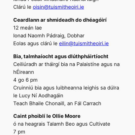
Clárú le
oisin@tuismitheoiri.ie
Ceardlann ar shmideadh do dhéagóirí
12 meán lae
Ionad Naomh Pádraig, Dobhar
Eolas agus clárú le
eilin@tuismitheoiri.ie
Bia, talmhaíocht agus dlúthpháirtíocht
Ceiliúradh ar tháirgí bia na Palaistíne agus na
hÉireann
4 go 6 pm
Cruinniú bia agus luibheanna leighis sa dúlra
le Lucy Ní Aodhagáin
Teach Bhaile Chonaill, an Fál Carrach
Caint phoiblí le Ollie Moore
ó na heagrais Talamh Beo agus Cultivate
7 pm