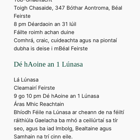
Toigh Chasaide, 347 Bóthar Aontroma, Béal
Feirste
8 pm Déardaoin an 31 Iúil
Fáilte roimh achan duine
Comhrá, craic, cuideachta agus na piontaí
dubha is deise i mBéal Feirste
Dé hAoine an 1 Lúnasa
Lá Lúnasa
Cleamairí Feirste
9 go 10 pm Dé hAoine an 1 Lúnasa
Áras Mhic Reachtain
Bhíodh Féile na Lúnasa ar cheann de na féiltí
ráithiúla Gaelacha ba mhó a ceiliúrtaí sa tír
seo, agus ba iad Imbolg, Bealtaine agus
Samhain na trí cinn eile.