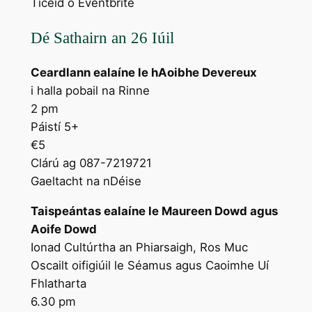
Ticéid ó Eventbrite
Dé Sathairn an 26 Iúil
Ceardlann ealaíne le hAoibhe Devereux
i halla pobail na Rinne
2 pm
Páistí 5+
€5
Clárú ag 087-7219721
Gaeltacht na nDéise
Taispeántas ealaíne le Maureen Dowd agus
Aoife Dowd
Ionad Cultúrtha an Phiarsaigh, Ros Muc
Oscailt oifigiúil le Séamus agus Caoimhe Uí
Fhlatharta
6.30 pm