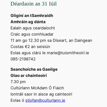
Déardaoin an 31 Iúil
Gligíní an tSamhraidh
Amhráin ag dánta
Ealaín agus ceardaíocht
Craic agus comhluadar
11 am go 12.30 pm sa Díseart, an Daingean
Costas €2 an seisiún
Eolas agus clárú le marie@tuismitheoirí.ie
085-2198742
Seanchoíche as Gaeilge
Glao ar chainteoirí
7.30 pm
Cultúrlann McAdam Ó Fiaich
Iontráil saor in aisce ag cainteoirí
Eolas ó
stiofan@culturlann.ie