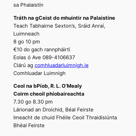
sa Phalaistín
Tráth na gCeist do mhuintir na Palaistíne
Teach Tabhairne Sexton’s, Sráid Anraí,
Luimneach
8 go 10 pm
€10 do gach rannpháirtí
Eolas ó Ave 089-4106637
Clárú ag
comhluadarluimnigh.ie
Comhluadar Luimnigh
Ceol na bPíob, R. L. O’Mealy
Coirm cheoil phíobaireachta
7.30 go 8.30 pm
Lárionad an Droichid, Béal Feirste
Imeacht de chuid Fhéile Ceoil Thraidisiúnta
Bhéal Feirste