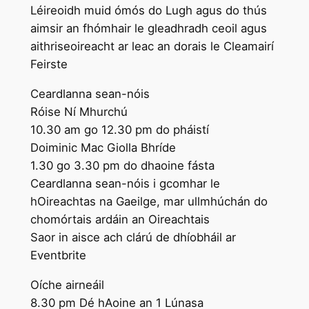
Léireoidh muid ómós do Lugh agus do thús
aimsir an fhómhair le gleadhradh ceoil agus
aithriseoireacht ar leac an dorais le Cleamairí
Feirste
Ceardlanna sean-nóis
Róise Ní Mhurchú
10.30 am go 12.30 pm do pháistí
Doiminic Mac Giolla Bhríde
1.30 go 3.30 pm do dhaoine fásta
Ceardlanna sean-nóis i gcomhar le
hOireachtas na Gaeilge, mar ullmhúchán do
chomórtais ardáin an Oireachtais
Saor in aisce ach clárú de dhíobháil ar
Eventbrite
Oíche airneáil
8.30 pm Dé hAoine an 1 Lúnasa