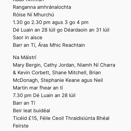
Ranganna amhránaíochta
Róise Ní Mhurchú
1.30 go 2.30 pm agus 3 go 4 pm
Dé Luain an 28 Iúil go Déardaoin an 31 Iúil
Saor in aisce
Barr an Tí, Áras Mhic Reachtain
Na Máistrí
Mary Bergin, Cathy Jordan, Niamh Ní Charra
& Kevin Corbett, Shane Mitchell, Brian
McDonagh, Stephanie Keane agus Neil
Martin mar fhear an tí
7.30 pm Dé Luain an 28 Iúil
Barr an Tí
Beir leat buidéal
Ticéid £15, Féile Ceoil Thraidisiúnta Bhéal
Feirste