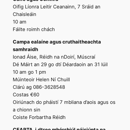
Oifig Líonra Leitir Ceanainn, 7 Sráid an
Chaisleáin
10 am
Fáilte roimh chách
Campa ealaíne agus cruthaitheachta
samhraidh
Ionad Áise, Réidh na nDoirí, Múscraí
Dé Máirt an 29 go dtí Déardaoin an 31 Iúil
10 am go 1 pm
Múinteoir Helen Ní Chuill
Clárú ag 086-3628548
Costas €60
Oiriúnach do pháistí 7 mbliana d’aois agus os
a chionn sin
Coiste Forbartha Réidh
CEARTA, i dtreo mhórshiúl náisiúnta na