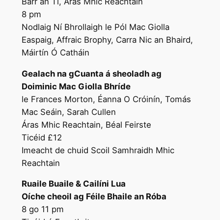
Barr an Tí, Áras Mhic Reachtain
8 pm
Nodlaig Ní Bhrollaigh le Pól Mac Giolla
Easpaig, Affraic Brophy, Carra Nic an Bhaird,
Máirtín Ó Catháin
Gealach na gCuanta á sheoladh ag
Doiminic Mac Giolla Bhríde
le Frances Morton, Éanna O Cróinín, Tomás
Mac Seáin, Sarah Cullen
Áras Mhic Reachtain, Béal Feirste
Ticéid £12
Imeacht de chuid Scoil Samhraidh Mhic
Reachtain
Ruaile Buaile & Cailíni Lua
Oíche cheoil ag Féile Bhaile an Róba
8 go 11 pm