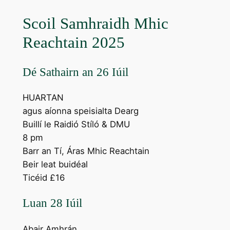
Scoil Samhraidh Mhic
Reachtain 2025
Dé Sathairn an 26 Iúil
HUARTAN
agus aíonna speisialta Dearg
Buillí le Raidió Stíló & DMU
8 pm
Barr an Tí, Áras Mhic Reachtain
Beir leat buidéal
Ticéid £16
Luan 28 Iúil
Abair Amhrán