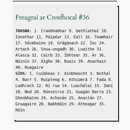
Freagraí ar Crosfhocal #36
TRASNA
: 1. Craobhabhar 9. Uathlathaí 10. 
Ionathar 11. Páipéar 13. Eall 16. Teamhair 
17. Sócmhainn 19. Grágánach 22. Íoc 24. 
Artach 26. Snua-ungadh 30. Luaithe 31. 
Alasca 32. Cairb 33. Íbhtear 35. Ár 36. 
Nóinín 37. Áighe 38. Ruais 39. Anachain 
40. Ruagaire
SÍOS
: 1. Cuibheas 2. Ainbheocht 3. Buthal 
4. Barr 5. Ruipleog 6. Athiomrá 7. Fada 8. 
Ladhrach 12. Rí rua 14. Luachálaí 15. Imní 
18. Nod 20. Rúnseirce 21. Guagán Barra 23. 
Gheobhainn 24. Achasán 25. Anastán 27. 
Gruagaire 28. Babhdáin 29. Atheagar 35. 
Róin