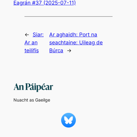
Eagrán #37 (2025-07-11)
←
Siar:
Ar aghaidh:
Port na
Ar an
seachtaine: Uileag de
teilifís
Búrca
→
Nuacht as Gaeilge