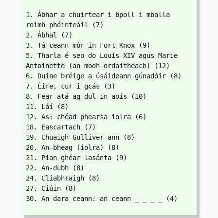
1. Ábhar a chuirtear i bpoll i mballa 
roimh phéinteáil (7)
2. Ábhal (7)
3. Tá ceann mór in Fort Knox (9)
5. Tharla é seo do Louis XIV agus Marie 
Antoinette (an modh ordaitheach) (12)
6. Duine bréige a úsáideann gúnadóir (8)
7. Éire, cur i gcás (3)
8. Fear atá ag dul in aois (10)
11. Láí (8)
12. As: chéad phearsa iolra (6)
18. Eascartach (7)
19. Chuaigh Gulliver ann (8)
20. An-bheag (iolra) (8)
21. Pian ghéar lasánta (9)
22. An-dubh (8)
24. Cliabhraigh (8)
27. Ciúin (8)
30. An dara ceann: an ceann _ _ _ _ (4)