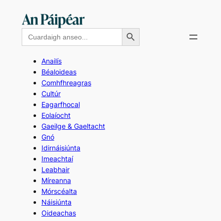
Skip
to
Search Button
Search
content
for:
Anailís
Béaloideas
Comhfhreagras
Cultúr
Eagarfhocal
Eolaíocht
Gaeilge & Gaeltacht
Gnó
Idirnáisiúnta
Imeachtaí
Leabhair
Míreanna
Mórscéalta
Náisiúnta
Oideachas