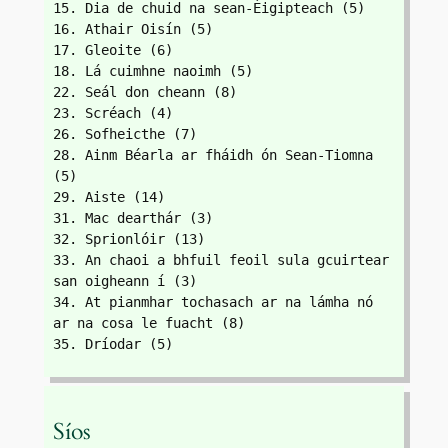
15. Dia de chuid na sean-Éigipteach (5)
16. Athair Oisín (5)
17. Gleoite (6)
18. Lá cuimhne naoimh (5)
22. Seál don cheann (8) 
23. Scréach (4)
26. Sofheicthe (7)
28. Ainm Béarla ar fháidh ón Sean-Tiomna 
(5)
29. Aiste (14)
31. Mac dearthár (3)
32. Sprionlóir (13)
33. An chaoi a bhfuil feoil sula gcuirtear 
san oigheann í (3)
34. At pianmhar tochasach ar na lámha nó 
ar na cosa le fuacht (8)
35. Dríodar (5)
Síos