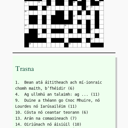
Trasna
1.  Bean atá áititheach ach mí-ionraic 
chomh maith, b’fhéidir (6)
4.  Ag ullmhú an talaimh: ag ... (11)
9.  Duine a théann go Cnoc Mhuire, nó 
Lourdes nó Iarúsailéim (11)
10. Cósta nó ceantar teorann (6)
13. Arán na comaoineach (7)
14. Oiriúnach nó áisiúil (10)