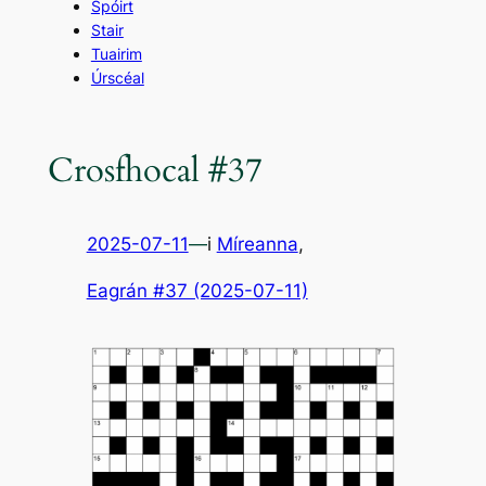
Spóirt
Stair
Tuairim
Úrscéal
Crosfhocal #37
2025-07-11
—
i
Míreanna
,
Eagrán #37 (2025-07-11)