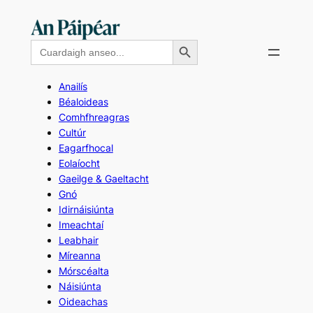
Skip
to
Search Button
Search
content
for:
Anailís
Béaloideas
Comhfhreagras
Cultúr
Eagarfhocal
Eolaíocht
Gaeilge & Gaeltacht
Gnó
Idirnáisiúnta
Imeachtaí
Leabhair
Míreanna
Mórscéalta
Náisiúnta
Oideachas