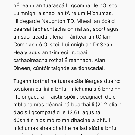
hÉireann an tuarascáil i gcomhar le hOllscoil
Luimnigh, a sheol an tAire um Míchumas,
Hildegarde Naughton TD. Mheall an ócáid
pearsaí tábhachtacha ón rialtas, spórt agus
an saol acadúil, lena n-áirítear an tOllamh
Comhlach ó Ollscoil Luimnigh an Dr Seán
Healy agus an t-imreoir rugbaí
cathaoireacha rothaí Éireannach, Alan
Dineen, cúntóir taighde sa tionscadal.
Tugann torthaí na tuarascála léargas duairc:
tosaíonn cailíní a bhfuil míchumais ó bhroinn
lifelongacu a n-aistir spóirt beagnach deich
mbliana níos déanaí ná buachaillí (21.2 bliain
d’aois i gcomparáid le 12.6), agus tá
dúshláin níos mó roimh dhaoine a bhfuil
míchumas shealbhaithe ná iad siúd a bhfuil