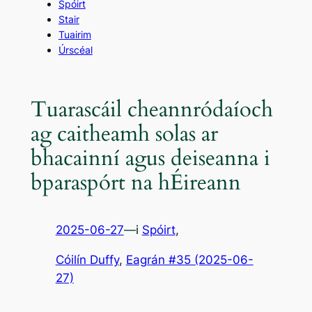
Spóirt
Stair
Tuairim
Úrscéal
Tuarascáil cheannródaíoch
ag caitheamh solas ar
bhacainní agus deiseanna i
bparaspórt na hÉireann
2025-06-27
—
i
Spóirt
,
Cóilín Duffy
, 
Eagrán #35 (2025-06-
27)