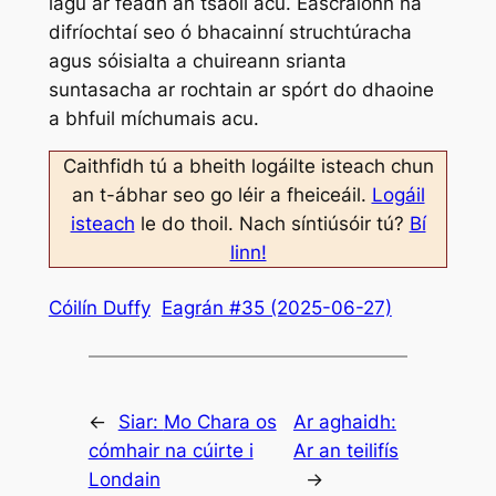
lagú ar feadh an tsaoil acu. Eascraíonn na
difríochtaí seo ó bhacainní struchtúracha
agus sóisialta a chuireann srianta
suntasacha ar rochtain ar spórt do dhaoine
a bhfuil míchumais acu.
Caithfidh tú a bheith logáilte isteach chun
an t-ábhar seo go léir a fheiceáil.
Logáil
isteach
le do thoil. Nach síntiúsóir tú?
Bí
linn!
Cóilín Duffy
Eagrán #35 (2025-06-27)
←
Siar:
Mo Chara os
Ar aghaidh:
cómhair na cúirte i
Ar an teilifís
Londain
→