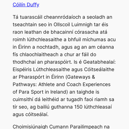
Cóilín Duffy
Tá tuarascáil cheannródaíoch a seoladh an
tseachtain seo in Ollscoil Luimnigh tar éis
raon leathan de bhacainní córasacha atá
roimh lúthchleasaithe a bhfuil míchumas acu
in Éirinn a nochtadh, agus ag an am céanna
fís chlaochlaitheach a chur ar fáil do
thodhchaí an pharaspóirt. Is é
Geatabhealaí:
Eispéiris Lúthchleasaithe agus Cóitseálaithe
ar Pharaspórt in Éirinn
(
Gateways &
Pathways: Athlete and Coach Experiences
of Para Sport in Ireland
) an taighde is
cuimsithí dá leithéid ar tugadh faoi riamh sa
tír seo, ag bailiú guthanna 150 lúthchleasaí
agus cóitseálaí.
Choimisiúnaigh Cumann Parailimpeach na