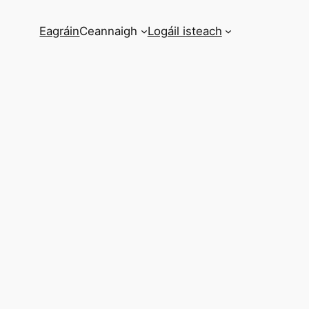
Eagráin
Ceannaigh
Logáil isteach