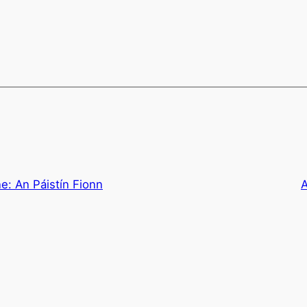
e: An Páistín Fionn
A