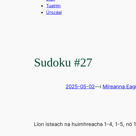
Tuairim
Úrscéal
Sudoku #27
2025-05-02
—
i
Míreanna
,
Eag
Líon isteach na huimhreacha 1-4, 1-5, nó 1-