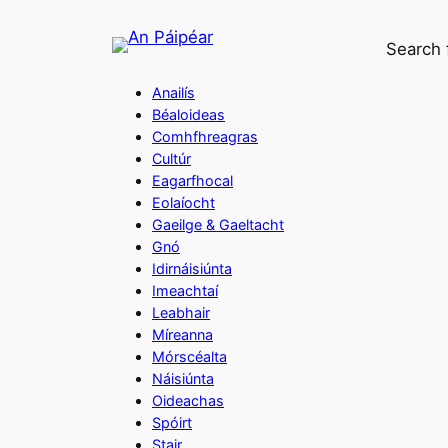
Skip
to
Search 
content
Anailís
Béaloideas
Comhfhreagras
Cultúr
Eagarfhocal
Eolaíocht
Gaeilge & Gaeltacht
Gnó
Idirnáisiúnta
Imeachtaí
Leabhair
Míreanna
Mórscéalta
Náisiúnta
Oideachas
Spóirt
Stair