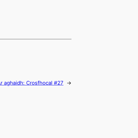
r aghaidh:
Crosfhocal #27
→