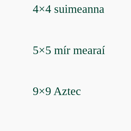
4×4 suimeanna
5×5 mír mearaí
9×9 Aztec