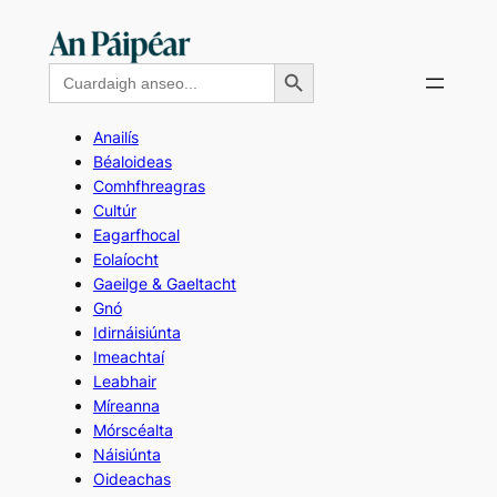
Skip
to
Search Button
Search
content
for:
Anailís
Béaloideas
Comhfhreagras
Cultúr
Eagarfhocal
Eolaíocht
Gaeilge & Gaeltacht
Gnó
Idirnáisiúnta
Imeachtaí
Leabhair
Míreanna
Mórscéalta
Náisiúnta
Oideachas