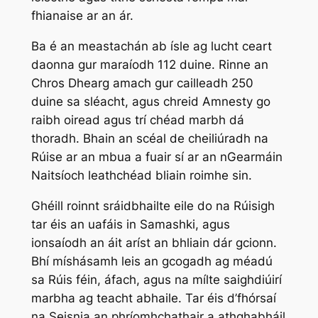
fhianaise ar an ár.
Ba é an meastachán ab ísle ag lucht ceart
daonna gur maraíodh 112 duine. Rinne an
Chros Dhearg amach gur cailleadh 250
duine sa sléacht, agus chreid Amnesty go
raibh oiread agus trí chéad marbh dá
thoradh. Bhain an scéal de cheiliúradh na
Rúise ar an mbua a fuair sí ar an nGearmáin
Naitsíoch leathchéad bliain roimhe sin.
Ghéill roinnt sráidbhailte eile do na Rúisigh
tar éis an uafáis in Samashki, agus
ionsaíodh an áit aríst an bhliain dár gcionn.
Bhí míshásamh leis an gcogadh ag méadú
sa Rúis féin, áfach, agus na mílte saighdiúirí
marbha ag teacht abhaile. Tar éis d’fhórsaí
na Seisnia an phríomhchathair a athghabháil