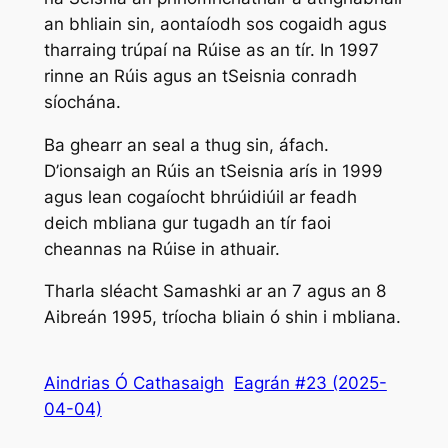
an bhliain sin, aontaíodh sos cogaidh agus
tharraing trúpaí na Rúise as an tír. In 1997
rinne an Rúis agus an tSeisnia conradh
síochána.
Ba ghearr an seal a thug sin, áfach.
D’ionsaigh an Rúis an tSeisnia arís in 1999
agus lean cogaíocht bhrúidiúil ar feadh
deich mbliana gur tugadh an tír faoi
cheannas na Rúise in athuair.
Tharla sléacht Samashki ar an 7 agus an 8
Aibreán 1995, tríocha bliain ó shin i mbliana.
Aindrias Ó Cathasaigh
Eagrán #23 (2025-
04-04)