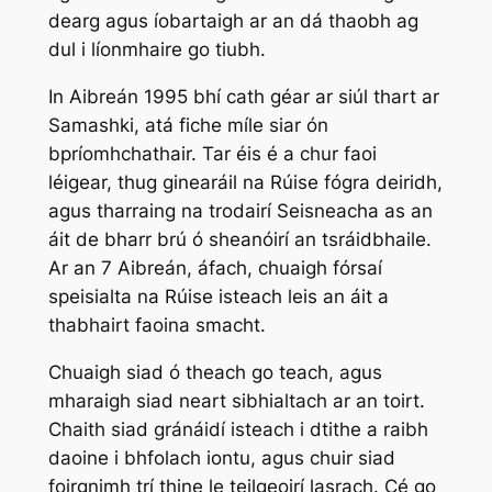
dearg agus íobartaigh ar an dá thaobh ag
dul i líonmhaire go tiubh.
In Aibreán 1995 bhí cath géar ar siúl thart ar
Samashki, atá fiche míle siar ón
bpríomhchathair. Tar éis é a chur faoi
léigear, thug ginearáil na Rúise fógra deiridh,
agus tharraing na trodairí Seisneacha as an
áit de bharr brú ó sheanóirí an tsráidbhaile.
Ar an 7 Aibreán, áfach, chuaigh fórsaí
speisialta na Rúise isteach leis an áit a
thabhairt faoina smacht.
Chuaigh siad ó theach go teach, agus
mharaigh siad neart sibhialtach ar an toirt.
Chaith siad gránáidí isteach i dtithe a raibh
daoine i bhfolach iontu, agus chuir siad
foirgnimh trí thine le teilgeoirí lasrach. Cé go