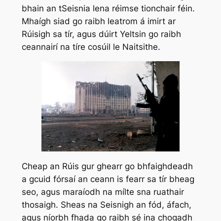
bhain an tSeisnia lena réimse tionchair féin.
Mhaígh siad go raibh leatrom á imirt ar
Rúisigh sa tír, agus dúirt Yeltsin go raibh
ceannairí na tíre cosúil le Naitsithe.
Cheap an Rúis gur ghearr go bhfaighdeadh
a gcuid fórsaí an ceann is fearr sa tír bheag
seo, agus maraíodh na mílte sna ruathair
thosaigh. Sheas na Seisnigh an fód, áfach,
agus níorbh fhada go raibh sé ina chogadh