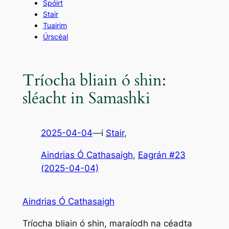
Spóirt
Stair
Tuairim
Úrscéal
Tríocha bliain ó shin:
sléacht in Samashki
2025-04-04
—
i
Stair
,
Aindrias Ó Cathasaigh
, 
Eagrán #23
(2025-04-04)
Aindrias Ó Cathasaigh
Tríocha bliain ó shin, maraíodh na céadta