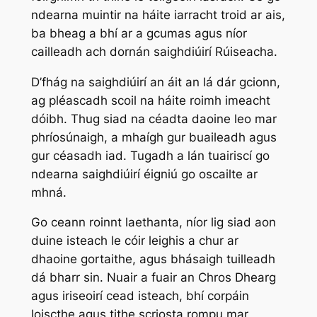
ndearna muintir na háite iarracht troid ar ais,
ba bheag a bhí ar a gcumas agus níor
cailleadh ach dornán saighdiúirí Rúiseacha.
D’fhág na saighdiúirí an áit an lá dár gcionn,
ag pléascadh scoil na háite roimh imeacht
dóibh. Thug siad na céadta daoine leo mar
phríosúnaigh, a mhaígh gur buaileadh agus
gur céasadh iad. Tugadh a lán tuairiscí go
ndearna saighdiúirí éigniú go oscailte ar
mhná.
Go ceann roinnt laethanta, níor lig siad aon
duine isteach le cóir leighis a chur ar
dhaoine gortaithe, agus bhásaigh tuilleadh
dá bharr sin. Nuair a fuair an Chros Dhearg
agus iriseoirí cead isteach, bhí corpáin
loiscthe agus tithe scriosta rompu mar