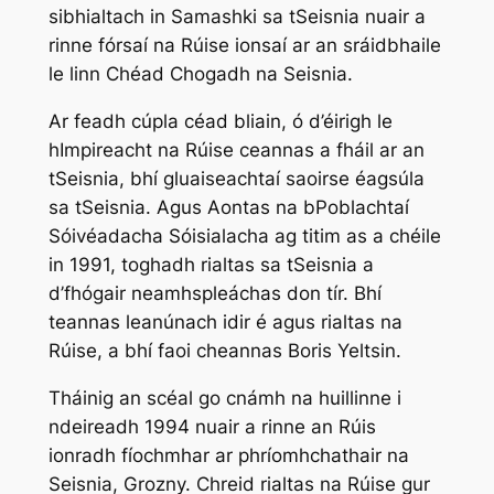
sibhialtach in Samashki sa tSeisnia nuair a
rinne fórsaí na Rúise ionsaí ar an sráidbhaile
le linn Chéad Chogadh na Seisnia.
Ar feadh cúpla céad bliain, ó d’éirigh le
hImpireacht na Rúise ceannas a fháil ar an
tSeisnia, bhí gluaiseachtaí saoirse éagsúla
sa tSeisnia. Agus Aontas na bPoblachtaí
Sóivéadacha Sóisialacha ag titim as a chéile
in 1991, toghadh rialtas sa tSeisnia a
d’fhógair neamhspleáchas don tír. Bhí
teannas leanúnach idir é agus rialtas na
Rúise, a bhí faoi cheannas Boris Yeltsin.
Tháinig an scéal go cnámh na huillinne i
ndeireadh 1994 nuair a rinne an Rúis
ionradh fíochmhar ar phríomhchathair na
Seisnia, Grozny. Chreid rialtas na Rúise gur