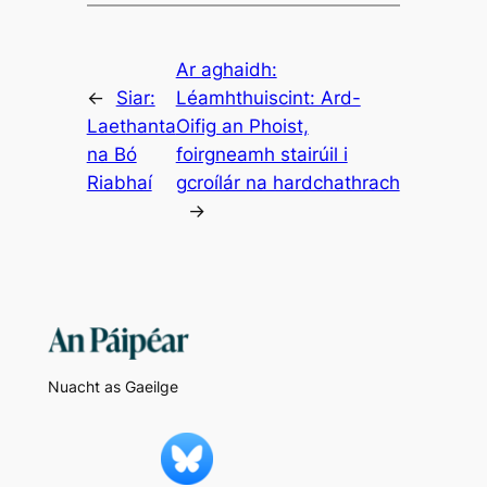
Ar aghaidh:
←
Siar:
Léamhthuiscint: Ard-
Laethanta
Oifig an Phoist,
na Bó
foirgneamh stairúil i
Riabhaí
gcroílár na hardchathrach
→
Nuacht as Gaeilge