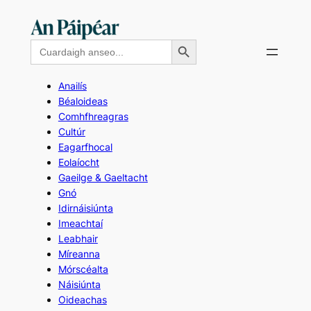
Skip
to
Search Button
Search
content
for:
Anailís
Béaloideas
Comhfhreagras
Cultúr
Eagarfhocal
Eolaíocht
Gaeilge & Gaeltacht
Gnó
Idirnáisiúnta
Imeachtaí
Leabhair
Míreanna
Mórscéalta
Náisiúnta
Oideachas