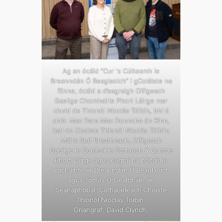
Ag an ócáid “Cur ‘s Cúiteamh le
Breanndán Ó Beaglaoich” i gColáiste na
Rinne, ócáid a d’eagraigh Oifigeach
Gaeilge Chomhairle Phort Láirge mar
chuid de Thionól Nioclás Tóibín, bhí ó
chlé: Mac Dara Mac Donncha ón Rinn,
ball de Choiste Thionól Nioclás Tóibín;
Máire Seó Breathnach, Oifigeach
Gaeilge le Comhairle Cathrach & Contae
Phort Láirge agus eagraí na hócaide;
aoichainteoir Breanndán Ó Beaglaoich
agus Tomás Ó Gealbháin ón
Seanaphobal, Cathaoirleach Choiste
Thionól Nioclás Tóibín.
Griangraf: David Clynch.