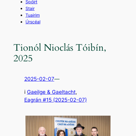
Spóirt
Stair
Tuairim
Úrscéal
Tionól Nioclás Tóibín,
2025
2025-02-07
—
i
Gaeilge & Gaeltacht
,
Eagrán #15 (2025-02-07)