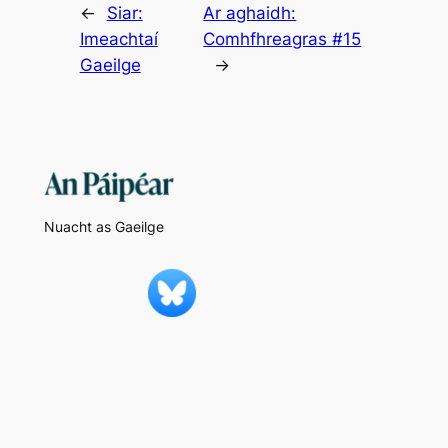
←
Siar:
Ar aghaidh:
Imeachtaí
Comhfhreagras #15
Gaeilge
→
Nuacht as Gaeilge