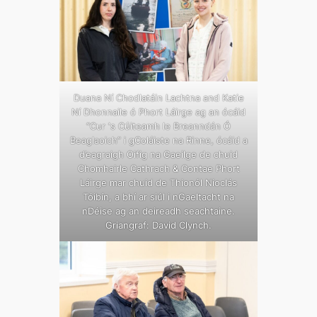
Duana Ní Chodlatáin Lachtna and Katie
Ní Dhonnaile ó Phort Láirge ag an ócáid
“Cur ‘s Cúiteamh le Breanndán Ó
Beaglaoich” i gColáiste na Rinne, ócáid a
d’eagraigh Oifig na Gaeilge de chuid
Chomhairle Cathrach & Contae Phort
Láirge mar chuid de Thionól Nioclás
Tóibín, a bhí ar siúl i nGaeltacht na
nDéise ag an deireadh seachtaine.
Griangraf: David Clynch.