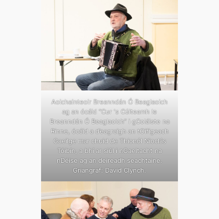
Aoichainteoir Breanndán Ó Beaglaoich
ag an ócáid “Cur ‘s Cúiteamh le
Breanndán Ó Beaglaoich” i gColáiste na
Rinne, ócáid a d’eagraigh an tOifigeach
Gaeilge mar chuid de Thionól Nioclás
Tóibín, a bhí ar siúl i nGaeltacht na
nDéise ag an deireadh seachtaine.
Griangraf: David Clynch.