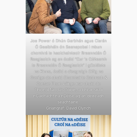
Joe Power ó Dhún Garbhán agus Ciarán
Ó Gealbháin ón Seanapobal i mbun
chomhrá le haoichainteoir Breanndán Ó
Beaglaoich ag an ócáid “Cur ‘s Cúiteamh
le Breanndán Ó Beaglaoich” i gColáiste
na Rinne, ócáid a d’eagraigh Oifig na
Gaeilge de chuid Chomhairle Cathrach &
Contae Phort Láirge mar chuid de
Thionól Nioclás Tóibín, a bhí ar siúl i
nGaeltacht na nDéise ag an deireadh
seachtaine.
Griangraf: David Clynch