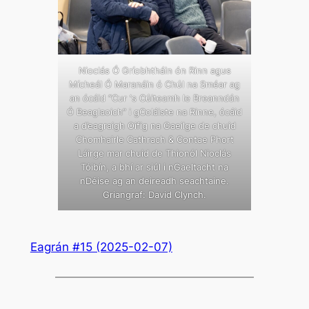
Nioclás Ó Gríobhtháin ón Rinn agus
Mícheál Ó Maranáin ó Chúl na Sméar ag
an ócáid “Cur ‘s Cúiteamh le Breanndán
Ó Beaglaoich” i gColáiste na Rinne, ócáid
a d’eagraigh Oifig na Gaeilge de chuid
Chomhairle Cathrach & Contae Phort
Láirge mar chuid de Thionól Nioclás
Tóibín, a bhí ar siúl i nGaeltacht na
nDéise ag an deireadh seachtaine.
Griangraf: David Clynch.
Eagrán #15 (2025-02-07)