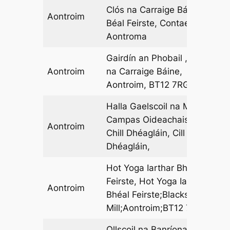
Clós na Carraige Báine,
Aontroim
06
Béal Feirste, Contae
Aontroma
Gairdín an Phobail , Clós
Aontroim
na Carraige Báine,
14
Aontroim, BT12 7RG
Halla Gaelscoil na Mí,
Campas Oideachais
Aontroim
08
Chill Dhéagláin, Cill
Dhéagláin,
Hot Yoga Iarthar Bhéal
Feirste, Hot Yoga Iarthar
Aontroim
04
Bhéal Feirste;Blackstaff
Mill;Aontroim;BT12 7AB
Ollscoil na Banríona Béal