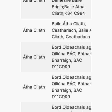
Átha Cliath
Demesne Baile
06
Brigín;Baile Átha
Cliath;K34 C984
Baile Átha Cliath,
Átha Cliath
Ceatharlach, Baile Átha
15
Cliath, Ceatharlach
Bord Oideachais agus
Oiliúna BÁC, Bóthar an
Átha Cliath
06
Bharraigh, BÁC
D11CDR9
Bord Oideachais agus
Oiliúna BÁC, Bóthar an
Átha Cliath
11
Bharraigh, BÁC
D11CDR9
Bord Oideachais agus