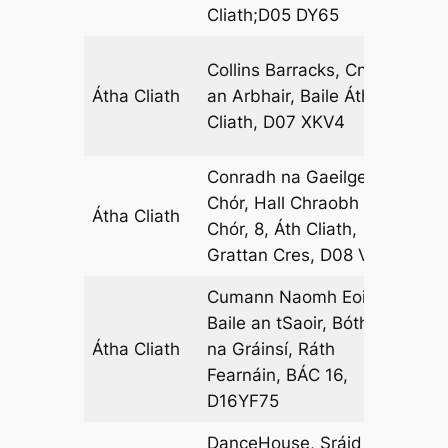
Cliath;D05 DY65
Collins Barracks, Cnoc
Átha Cliath
an Arbhair, Baile Átha
01
Cliath, D07 XKV4
Conradh na Gaeilge Inse
Chór, Hall Chraobh Inse
Átha Cliath
12
Chór, 8, Áth Cliath,
Grattan Cres, D08 V003
Cumann Naomh Eoin
Baile an tSaoir, Bóthar
Átha Cliath
na Gráinsí, Ráth
15
Fearnáin, BÁC 16,
D16YF75
DanceHouse, Sráid Uí