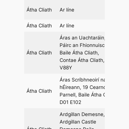
Átha Cliath
Ar líne
21
Átha Cliath
Ar líne
13
Áras an Uachtaráin,
Páirc an Fhionnuisce,
Átha Cliath
Baile Átha Cliath,
08
Contae Átha Cliath, D07
V88Y
Áras Scríbhneoirí na
hÉireann, 19 Cearnóg
Átha Cliath
12
Parnell, Baile Átha Cliath
D01 E102
Ardgillan Demesne,
Ardgillan Castle