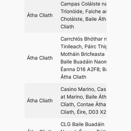
Campas Coláiste na
Tríonóide, Faiche an
Átha Cliath
12
Choláiste, Baile Átha
Cliath
Carrchlós Bhóthar na
Tiníleach, Páirc Thigh
Motháin Bricfeasta CLG
Átha Cliath
08
Baile Buadáin Naomh
Éanna D16 A2F8; Baile
Átha Cliath
Casino Marino, Casino
at Marino, Baile Átha
Átha Cliath
10
Cliath, Contae Átha
Cliath, Éire, D03 X2P6
CLG Baile Buadáin