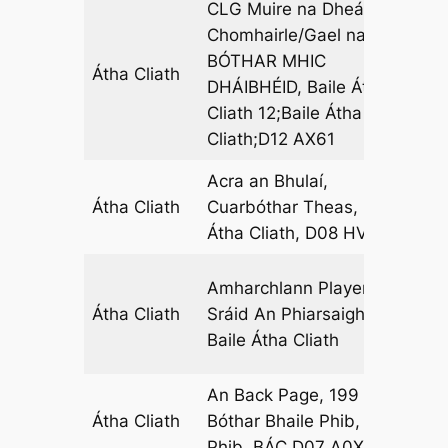
CLG Muire na Dheá
Chomhairle/Gael na Life,
BÓTHAR MHIC
Átha Cliath
13
DHÁIBHÉID, Baile Átha
Cliath 12;Baile Átha
Cliath;D12 AX61
Acra an Bhulaí,
Átha Cliath
Cuarbóthar Theas, Baile
12
Átha Cliath, D08 HV0A
Amharchlann Players,
Átha Cliath
Sráid An Phiarsaigh,
10
Baile Átha Cliath
An Back Page, 199
Átha Cliath
Bóthar Bhaile Phib, Baile
03
Phib, BÁC D07 A0X2