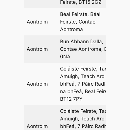
Feirste, BT15 2GZ
Béal Feirste, Béal
Aontroim
Feirste, Contae
08
Aontroma
Bun Abhann Dalla,
Aontroim
Contae Aontroma, BT44
17
0NA
Coláiste Feirste, Taobh
Amuigh, Teach Ard na
Aontroim
bhFeá, 7 Páirc Radharc
01
na bhFeá, Beal Feirste
BT12 7PY
Coláiste Feirste, Taobh
Amuigh, Teach Ard na
Aontroim
bhFeá, 7 Páirc Radharc
07