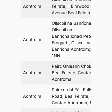
Aontroim
Feirste, 1 Elmwood
09
Avenue Béal Feirste
Ollscoil na Banríona,
Ollscoil na
Banríona;Ionad Peter
Aontroim
07
Froggett, Ollscoil na
Banríona;Aontroim;BT7
1NN
Páirc Ghleann Cholainn,
Aontroim
Béal Feirste, Contae
09
Aontroma
Pairc na bhFál, Falls
Aontroim
Road, Béal Feirste,
01
Contae Aontroma, BT12