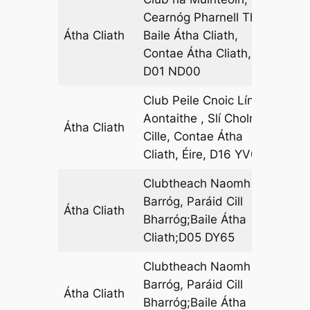
Cearnóg Pharnell Thiar,
Átha Cliath
Baile Átha Cliath,
12
Contae Átha Cliath, Éire,
D01 ND00
Club Peile Cnoic Lín
Aontaithe , Slí Cholm
Átha Cliath
05
Cille, Contae Átha
Cliath, Éire, D16 YV04
Clubtheach Naomh
Barróg, Paráid Cill
Átha Cliath
06
Bharróg;Baile Átha
Cliath;D05 DY65
Clubtheach Naomh
Barróg, Paráid Cill
Átha Cliath
12
Bharróg;Baile Átha