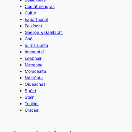
Comhfhreagras
Cultúr
Eagarfhocal
Eolaíocht
Gaeilge & Gaeltacht
Gnó
Idirnáisiúnta
Imeachtaí
Leabhair
Míreanna
Mórscéalta
Náisiúnta
Oideachas
Spóirt
Stair
Tuairim
Úrscéal