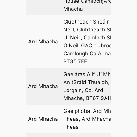
House;Camloch;Ard
Mhacha
Clubtheach Sheáin Uí
Néill, Clubtheach Sheáin
Uí Néill, Camloch Shane
Ard Mhacha
12
O Neill GAC clubrooms
Camlough Co Armagh,
BT35 7FF
Gaeláras Ailf Uí Mhuirí,
An tSráid Thuaidh, An
Ard Mhacha
06
Lorgain, Co. Ard
Mhacha, BT67 9AH
Gaelphobal Ard Mhacha
Ard Mhacha
Theas, Ard Mhacha
01
Theas