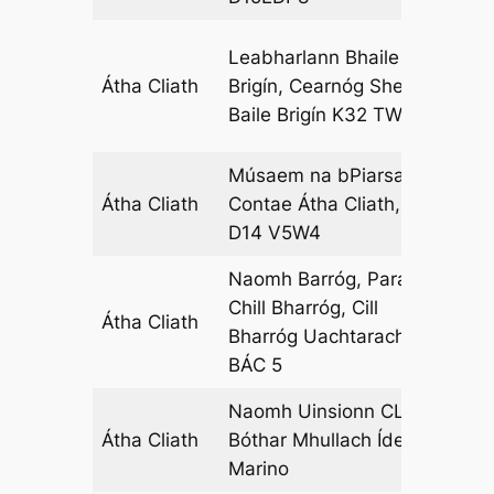
Leabharlann Bhaile
Átha Cliath
Brigín, Cearnóg Sheoise,
06
Baile Brigín K32 TW27
Músaem na bPiarsach,
Átha Cliath
Contae Átha Cliath, Éire,
04
D14 V5W4
Naomh Barróg, Paráid
Chill Bharróg, Cill
Átha Cliath
13
Bharróg Uachtarach,
BÁC 5
Naomh Uinsionn CLG,
Átha Cliath
Bóthar Mhullach Íde,
01
Marino