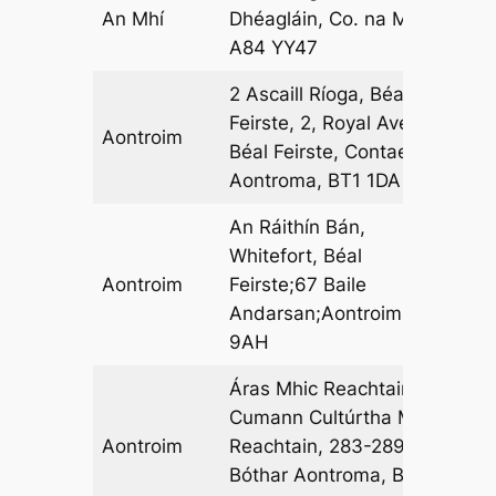
An Mhí
Dhéagláin, Co. na Mí,
16
A84 YY47
2 Ascaill Ríoga, Béal
Feirste, 2, Royal Avenue,
Aontroim
12
Béal Feirste, Contae
Aontroma, BT1 1DA
An Ráithín Bán,
Whitefort, Béal
Aontroim
Feirste;67 Baile
06
Andarsan;Aontroim;BT11
9AH
Áras Mhic Reachtain,
Cumann Cultúrtha Mhic
Aontroim
Reachtain, 283-289
27
Bóthar Aontroma, Béal