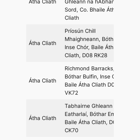
Átha Cliath
Ghleann na hAbhann,
08
Sord, Co. Bhaile Átha
Cliath
Príosún Chill
Mhaighneann, Bóthar
Átha Cliath
01
Inse Chór, Baile Átha
Cliath, D08 RK28
Richmond Barracks,
Bóthar Bulfin, Inse Chór,
Átha Cliath
11
Baile Átha Cliath D08
VK72
Tabhairne Ghleann
Eatharlaí, Bóthar Emmet,
Átha Cliath
06
Baile Átha Cliath, D08
CK70