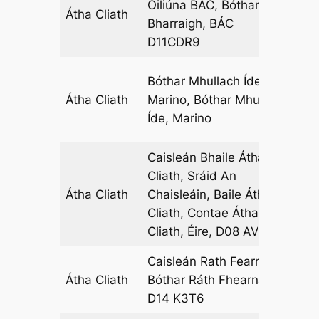
Oiliúna BÁC, Bóthar an
Átha Cliath
11
Bharraigh, BÁC
D11CDR9
Bóthar Mhullach Íde,
Átha Cliath
Marino, Bóthar Mhullach
06
Íde, Marino
Caisleán Bhaile Átha
Cliath, Sráid An
Átha Cliath
Chaisleáin, Baile Átha
14
Cliath, Contae Átha
Cliath, Éire, D08 AV24
Caisleán Rath Fearnáin,
Átha Cliath
Bóthar Ráth Fhearnáin,
08
D14 K3T6