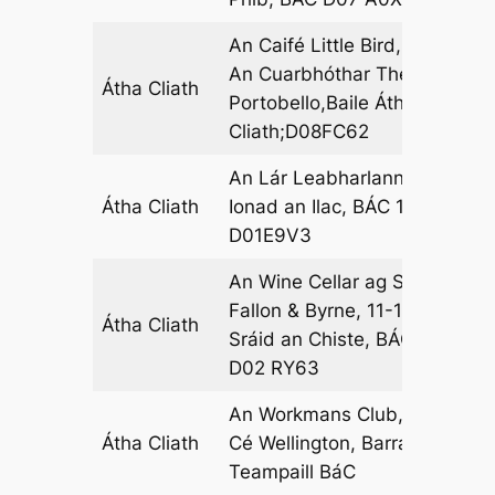
An Caifé Little Bird, 82
An Cuarbhóthar Theas,
Átha Cliath
10
Portobello,Baile Átha
Cliath;D08FC62
An Lár Leabharlann,
Átha Cliath
Ionad an Ilac, BÁC 1,
04
D01E9V3
An Wine Cellar ag Siopa
Fallon & Byrne, 11-17
Átha Cliath
05
Sráid an Chiste, BÁC
D02 RY63
An Workmans Club, 10
Átha Cliath
Cé Wellington, Barra an
06
Teampaill BáC