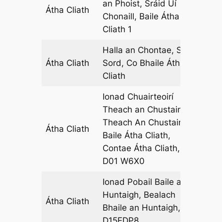
an Phoist, Sráid Uí
Átha Cliath
07
Chonaill, Baile Átha
Cliath 1
Halla an Chontae, Sord,
Átha Cliath
Sord, Co Bhaile Átha
12
Cliath
Ionad Chuairteoirí
Theach an Chustaim, Cé
Theach An Chustaim,
Átha Cliath
06
Baile Átha Cliath,
Contae Átha Cliath, Éire,
D01 W6X0
Ionad Pobail Baile an
Huntaigh, Bealach
Átha Cliath
13
Bhaile an Huntaigh, BÁC
D15EDP8