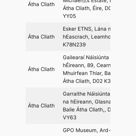
Michael\\\’s Estate, Baile
Átha Cliath
01
Átha Cliath, Éire, D08
YY05
Esker ETNS, Lána na
Átha Cliath
hEascrach, Leamhcán,
12
K78N239
Gailearaí Náisiúnta na
hÉireann, 89, Cearnóg
Átha Cliath
10
Mhuirfean Thiar, Baile
Átha Cliath, D02 K303
Garraithe Náisiúnta Lus
na hEireann, Glasnaíon,
Átha Cliath
02
Baile Átha Cliath,, D09
VY63
GPO Museum, Ard-Oifig