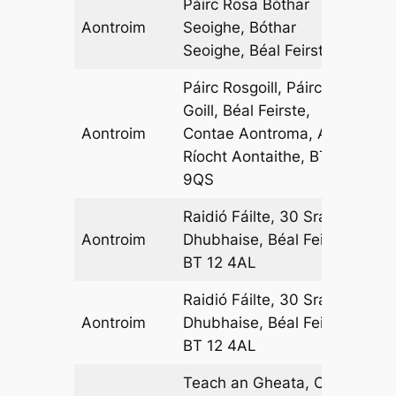
Páirc Rosa Bóthar
Aontroim
Seoighe, Bóthar
12
Seoighe, Béal Feirste
Páirc Rosgoill, Páirc Ros
Goill, Béal Feirste,
Aontroim
Contae Aontroma, An
15
Ríocht Aontaithe, BT11
9QS
Raidió Fáilte, 30 Sráid
Aontroim
Dhubhaise, Béal Feirste,
08
BT 12 4AL
Raidió Fáilte, 30 Sráid
Aontroim
Dhubhaise, Béal Feirste,
14
BT 12 4AL
Teach an Gheata, Cill