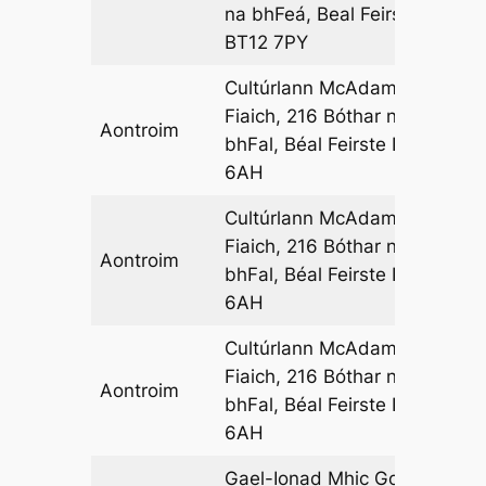
na bhFeá, Beal Feirste
BT12 7PY
Cultúrlann McAdam Ó
Fiaich, 216 Bóthar na
Aontroim
05
bhFal, Béal Feirste BT12
6AH
Cultúrlann McAdam Ó
Fiaich, 216 Bóthar na
Aontroim
05
bhFal, Béal Feirste BT12
6AH
Cultúrlann McAdam Ó
Fiaich, 216 Bóthar na
Aontroim
08
bhFal, Béal Feirste BT12
6AH
Gael-Ionad Mhic Goill, 4