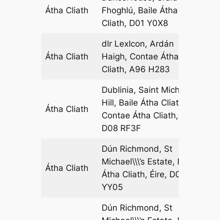
Átha Cliath
Fhoghlú, Baile Átha
03
Cliath, D01 Y0X8
dlr LexIcon, Ardán
Átha Cliath
Haigh, Contae Átha
06
Cliath, A96 H283
Dublinia, Saint Michael\’s
Hill, Baile Átha Cliath,
Átha Cliath
01
Contae Átha Cliath, Éire,
D08 RF3F
Dún Richmond, St
Michael\\\’s Estate, Baile
Átha Cliath
01
Átha Cliath, Éire, D08
YY05
Dún Richmond, St