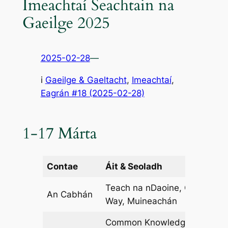
Imeachtaí Seachtain na
Gaeilge 2025
2025-02-28
—
i
Gaeilge & Gaeltacht
, 
Imeachtaí
,
Eagrán #18 (2025-02-28)
1-17 Márta
Contae
Áit & Seoladh
Dá
Teach na nDaoine, Oriel
An Cabhán
08
Way, Muineachán
Common Knowledge,