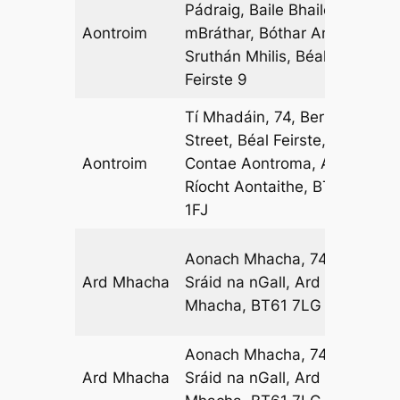
Pádraig, Baile Bhaile na
Aontroim
mBráthar, Bóthar An
02
Sruthán Mhilis, Béal
Feirste 9
Tí Mhadáin, 74, Berry
Street, Béal Feirste,
Aontroim
Contae Aontroma, An
02
Ríocht Aontaithe, BT1
1FJ
Aonach Mhacha, 74-76
Ard Mhacha
Sráid na nGall, Ard
11
Mhacha, BT61 7LG
Aonach Mhacha, 74-76
Ard Mhacha
Sráid na nGall, Ard
12