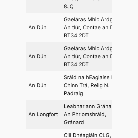
8JQ
Gaeláras Mhic Ardghail,
An Dún
An tIúr, Contae an Dúin,
04
BT34 2DT
Gaeláras Mhic Ardghail,
An Dún
An tIúr, Contae an Dúin,
05
BT34 2DT
Sráid na hEaglaise Iúr
An Dún
Chinn Trá, Reilg N.
08
Pádraig
Leabharlann Gránard,
An Longfort
An Phriomshráid,
12
Gránard
Cill Dhéagláin CLG, Cill