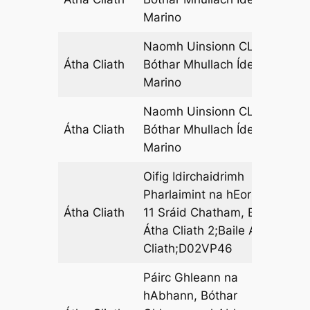
Marino
Naomh Uinsionn CLG,
Átha Cliath
Bóthar Mhullach Íde,
15
Marino
Naomh Uinsionn CLG,
Átha Cliath
Bóthar Mhullach Íde,
16
Marino
Oifig Idirchaidrimh
Pharlaimint na hEorpa,
Átha Cliath
11 Sráid Chatham, Baile
06
Átha Cliath 2;Baile Átha
Cliath;D02VP46
Páirc Ghleann na
hAbhann, Bóthar