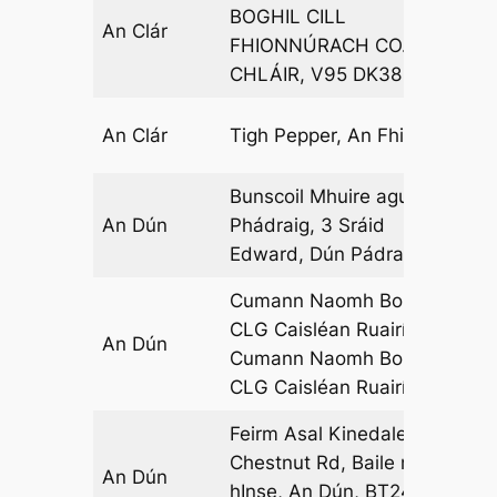
BOGHIL CILL
An Clár
15
FHIONNÚRACH CO. AN
CHLÁIR, V95 DK38
An Clár
Tigh Pepper, An Fhiacail
06
Bunscoil Mhuire agus
An Dún
Phádraig, 3 Sráid
13
Edward, Dún Pádraig
Cumann Naomh Bonach
CLG Caisléan Ruairí,
An Dún
17
Cumann Naomh Bonach
CLG Caisléan Ruairí
Feirm Asal Kinedale, 38
Chestnut Rd, Baile na
An Dún
01
hInse, An Dún, BT24