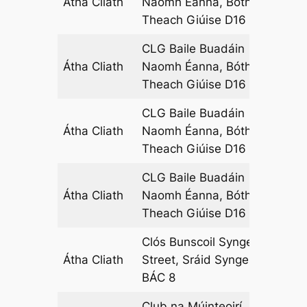
Átha Cliath
Naomh Éanna, Bóthar
04
Theach Giúise D16 A2F8
CLG Baile Buadáin
Átha Cliath
Naomh Éanna, Bóthar
04
Theach Giúise D16 A2F8
CLG Baile Buadáin
Átha Cliath
Naomh Éanna, Bóthar
13
Theach Giúise D16 A2F8
CLG Baile Buadáin
Átha Cliath
Naomh Éanna, Bóthar
14
Theach Giúise D16 A2F8
Clós Bunscoil Synge
Átha Cliath
Street, Sráid Synge,
08
BÁC 8
Club na Múinteoirí, 35,