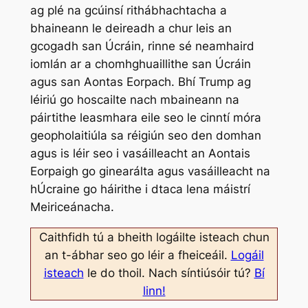
ag plé na gcúinsí rithábhachtacha a
bhaineann le deireadh a chur leis an
gcogadh san Úcráin, rinne sé neamhaird
iomlán ar a chomhghuaillithe san Úcráin
agus san Aontas Eorpach. Bhí Trump ag
léiriú go hoscailte nach mbaineann na
páirtithe leasmhara eile seo le cinntí móra
geopholaitiúla sa réigiún seo den domhan
agus is léir seo i vasáilleacht an Aontais
Eorpaigh go ginearálta agus vasáilleacht na
hÚcraine go háirithe i dtaca lena máistrí
Meiriceánacha.
Caithfidh tú a bheith logáilte isteach chun
an t-ábhar seo go léir a fheiceáil.
Logáil
isteach
le do thoil. Nach síntiúsóir tú?
Bí
linn!