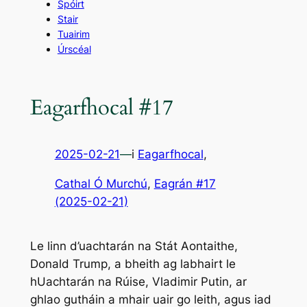
Spóirt
Stair
Tuairim
Úrscéal
Eagarfhocal #17
2025-02-21
—
i
Eagarfhocal
,
Cathal Ó Murchú
, 
Eagrán #17
(2025-02-21)
Le linn d’uachtarán na Stát Aontaithe,
Donald Trump, a bheith ag labhairt le
hUachtarán na Rúise, Vladimir Putin, ar
ghlao gutháin a mhair uair go leith, agus iad