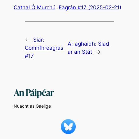
Cathal Ó Murchú
Eagrán #17 (2025-02-21)
←
Siar:
Ar aghaidh:
Slad
Comhfhreagras
ar an Stát
→
#17
Nuacht as Gaeilge