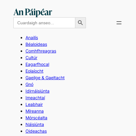
Skip
to
Search Button
Search
content
for:
Anailís
Béaloideas
Comhfhreagras
Cultúr
Eagarfhocal
Eolaíocht
Gaeilge & Gaeltacht
Gnó
Idirnáisiúnta
Imeachtaí
Leabhair
Míreanna
Mórscéalta
Náisiúnta
Oideachas